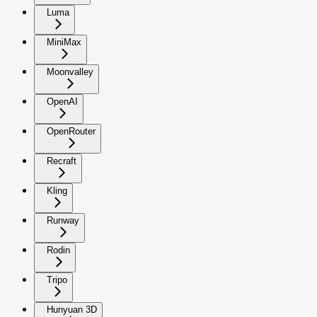
Luma
MiniMax
Moonvalley
OpenAI
OpenRouter
Recraft
Kling
Runway
Rodin
Tripo
Hunyuan 3D