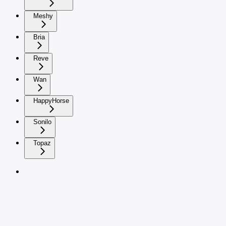
Meshy
Bria
Reve
Wan
HappyHorse
Sonilo
Topaz