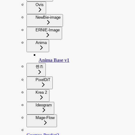
Ovis
NewBie-image
ERNIE-Image
Anima
Anima Base v1
렌즈
PixelDiT
Krea 2
Ideogram
Mage-Flow