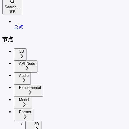
Search...
⌘
K
总览
节点
3D
API Node
Audio
Experimental
Model
Partner
3D