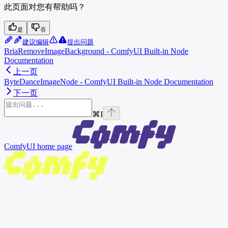
此页面对您有帮助吗？
是
否
建议编辑
提出问题
BriaRemoveImageBackground - ComfyUI Built-in Node
Documentation
上一页
ByteDanceImageNode - ComfyUI Built-in Node Documentation
下一页
⌘
I
ComfyUI
home page