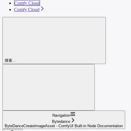
Comfy Cloud
Comfy Cloud
搜索...
Navigation
Bytedance
ByteDanceCreateImageAsset - ComfyUI Built-in Node Documentation