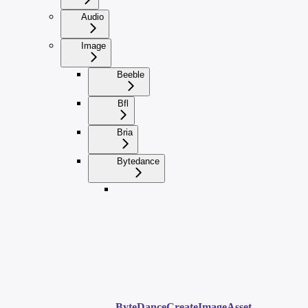
Audio
Image
Beeble
Bfl
Bria
Bytedance
ByteDanceCreateImageAsset