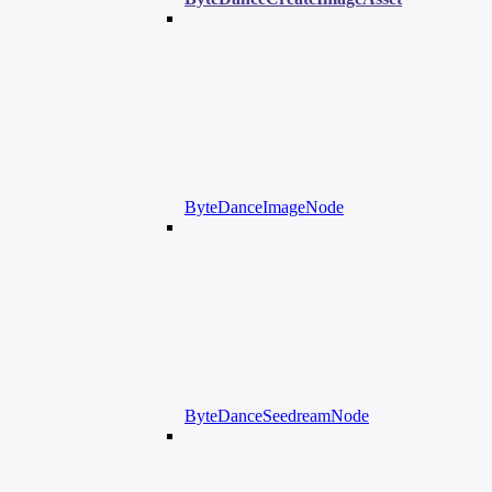
ByteDanceImageNode
ByteDanceSeedreamNode