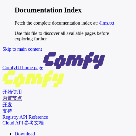
Documentation Index
Fetch the complete documentation index at:
/llms.txt
Use this file to discover all available pages before
exploring further.
Skip to main content
ComfyUI
home page
开始使用
内置节点
开发
支持
Registry API Reference
Cloud API 参考文档
Download