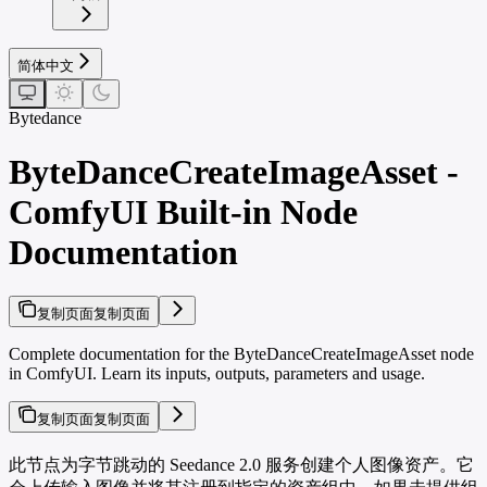
简体中文
Bytedance
ByteDanceCreateImageAsset -
ComfyUI Built-in Node
Documentation
复制页面
复制页面
Complete documentation for the ByteDanceCreateImageAsset node
in ComfyUI. Learn its inputs, outputs, parameters and usage.
复制页面
复制页面
此节点为字节跳动的 Seedance 2.0 服务创建个人图像资产。它