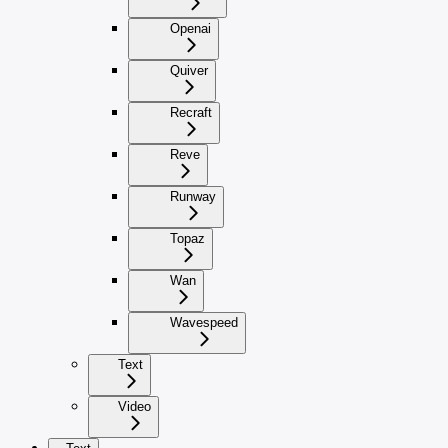
Openai
Quiver
Recraft
Reve
Runway
Topaz
Wan
Wavespeed
Text
Video