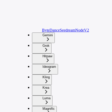
ByteDanceSeedreamNodeV2
Gemini
Grok
Hitpaw
Ideogram
Kling
Krea
Luma
Magnific