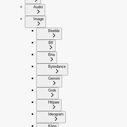
Audio
Image
Beeble
Bfl
Bria
Bytedance
Gemini
Grok
Hitpaw
Ideogram
Kling