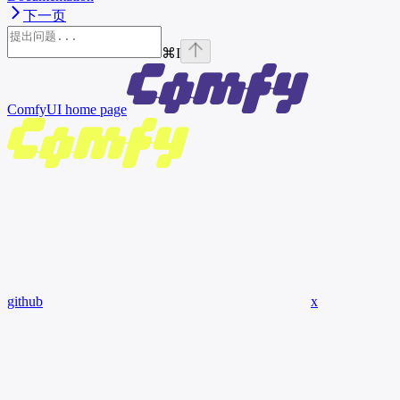
下一页
⌘
I
ComfyUI
home page
github
x