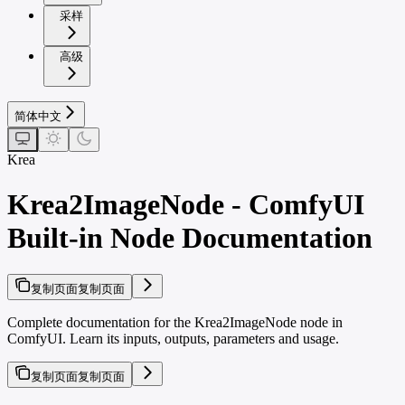
采样
高级
简体中文
Krea
Krea2ImageNode - ComfyUI
Built-in Node Documentation
复制页面
复制页面
Complete documentation for the Krea2ImageNode node in
ComfyUI. Learn its inputs, outputs, parameters and usage.
复制页面
复制页面