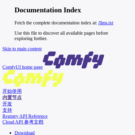
Documentation Index
Fetch the complete documentation index at:
/llms.txt
Use this file to discover all available pages before
exploring further.
Skip to main content
ComfyUI
home page
开始使用
内置节点
开发
支持
Registry API Reference
Cloud API 参考文档
Download