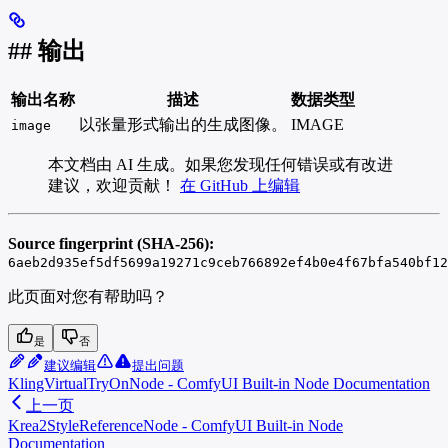
## 输出
输出名称
描述
数据类型
以张量形式输出的生成图像。
IMAGE
image
本文档由 AI 生成。如果您发现任何错误或有改进
建议，欢迎贡献！
在 GitHub 上编辑
Source fingerprint (SHA-256):
6aeb2d935ef5df5699a19271c9ceb766892ef4b0e4f67bfa540bf12
此页面对您有帮助吗？
是
否
建议编辑
提出问题
KlingVirtualTryOnNode - ComfyUI Built-in Node Documentation
上一页
Krea2StyleReferenceNode - ComfyUI Built-in Node
Documentation