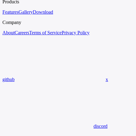
Products
Features
Gallery
Download
Company
About
Careers
Terms of Service
Privacy Policy
github
x
discord