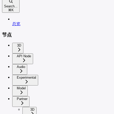
Search...
⌘
K
总览
节点
3D
API Node
Audio
Experimental
Model
Partner
3D