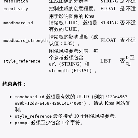
生成图像的分辨率。
STRING
是
不适
resolution
控制生成的创意程度。
FLOAT
是
不适
creativity
用于影响图像的 Krea
情绪板 UUID。必须是
STRING
否
不适
moodboard_id
有效的 UUID。
情绪板的影响强度（默
否
不适
FLOAT
moodboard_strength
认值：0.35）。
图像风格参考列表。每
个参考必须包含
0 至 
否
LIST
style_reference
（STRING）和
项
url
（FLOAT）。
strength
约束条件：
必须是有效的 UUID（例如
moodboard_id
"123e4567-
）。请从 Krea 网站复
e89b-12d3-a456-426614174000"
制。
最多接受 10 个图像风格参考。
style_reference
必须至少包含 1 个字符。
prompt