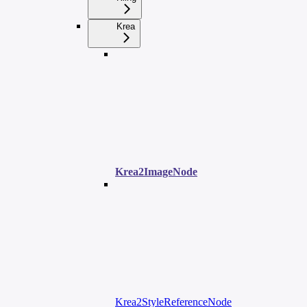
Krea
Krea2ImageNode
Krea2StyleReferenceNode