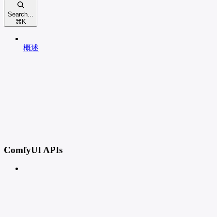
Search...
⌘
K
概述
ComfyUI APIs