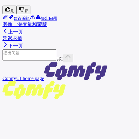
是
否
建议编辑
提出问题
图像、潜变量和蒙版
上一页
延迟求值
下一页
⌘
I
ComfyUI
home page