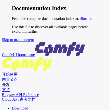
Documentation Index
Fetch the complete documentation index at:
/llms.txt
Use this file to discover all available pages before
exploring further.
Skip to main content
ComfyUI
home page
开始使用
内置节点
开发
支持
Registry API Reference
Cloud API 参考文档
Download