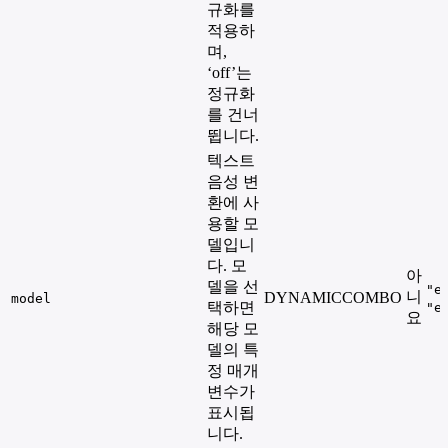
규화를
적용하
며,
‘off’는
정규화
를 건너
뜁니다.
텍스트
음성 변
환에 사
용할 모
델입니
다. 모
아
델을 선
"e
니
DYNAMICCOMBO
model
택하면
"e
요
해당 모
델의 특
정 매개
변수가
표시됩
니다.