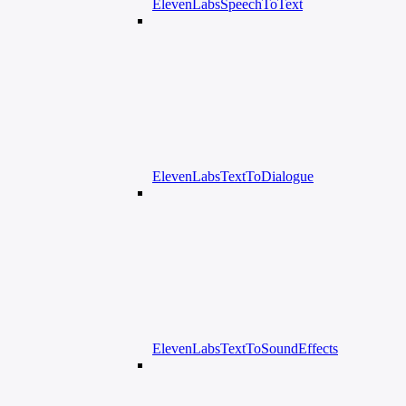
ElevenLabsSpeechToText
ElevenLabsTextToDialogue
ElevenLabsTextToSoundEffects