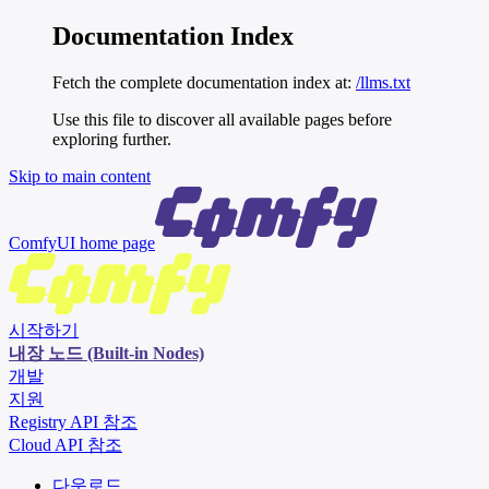
Documentation Index
Fetch the complete documentation index at:
/llms.txt
Use this file to discover all available pages before
exploring further.
Skip to main content
ComfyUI
home page
시작하기
내장 노드 (Built-in Nodes)
개발
지원
Registry API 참조
Cloud API 참조
다운로드