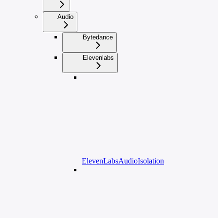
Audio
Bytedance
Elevenlabs
ElevenLabsAudioIsolation