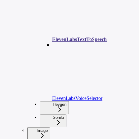
ElevenLabsTextToSpeech
ElevenLabsVoiceSelector
Heygen
Sonilo
Image