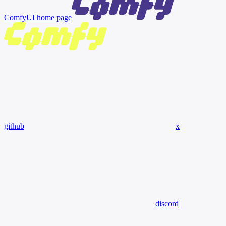
ComfyUI
home page
github
x
discord