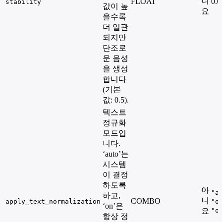
니
FLOAT
0.0
stability
값이 높
요
을수록
더 일관
되지만
단조로
운 음성
을 생성
합니다
(기본
값: 0.5).
텍스트
정규화
모드입
니다.
‘auto’는
시스템
이 결정
하도록
아
"a
하고,
니
COMBO
apply_text_normalization
"o
‘on’은
요
"o
항상 정