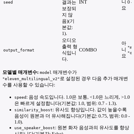
니
INT
0 -
결과는
seed
요
보장되
지 않
음)(기
본값:
1).
오디오
아
출력 형
"m
니
COMBO
output_format
식입니
"o
요
다.
모델별 매개변수:
매개변수가
model
로 설정된 경우 다음 추가 매개변
"eleven_multilingual_v2"
수를 사용할 수 있습니다:
: 음성 속도입니다. 1.0은 보통, <1.0은 느리게, >1.0
speed
은 빠르게 설정합니다(기본값: 1.0, 범위: 0.7 - 1.3).
: 유사도 향상입니다. 값이 높을수록
similarity_boost
음성이 원본과 더 유사해집니다(기본값: 0.75, 범위: 0.0 -
1.0).
: 원본 화자 음성과의 유사도를 향상
use_speaker_boost
시킵니다(기본값: False).