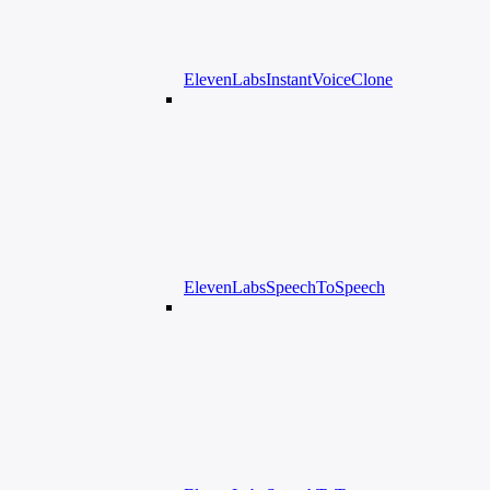
ElevenLabsInstantVoiceClone
ElevenLabsSpeechToSpeech