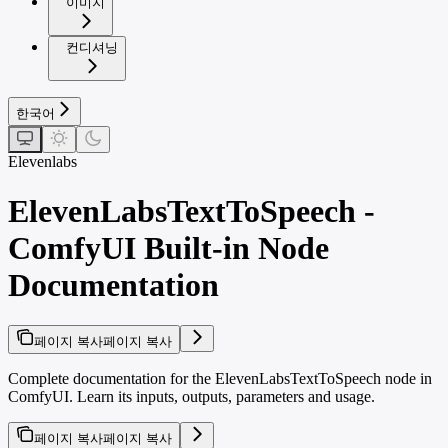
이미지
컨디셔닝
한국어
Elevenlabs
ElevenLabsTextToSpeech -
ComfyUI Built-in Node
Documentation
페이지 복사
페이지 복사
Complete documentation for the ElevenLabsTextToSpeech node in
ComfyUI. Learn its inputs, outputs, parameters and usage.
페이지 복사
페이지 복사