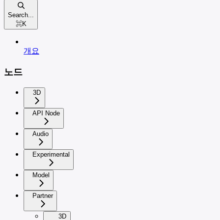
Search...
⌘
K
개요
노드
3D
API Node
Audio
Experimental
Model
Partner
3D