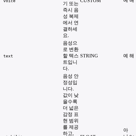
예
해
CUSTOM
voice
기 또는
즉시 음
성 복제
에서 연
결하세
요.
음성으
로 변환
할 텍스
STRING
예
해
text
트입니
다.
음성 안
정성입
니다.
값이 낮
을수록
더 넓은
감정 표
현 범위
를 제공
아
하고,