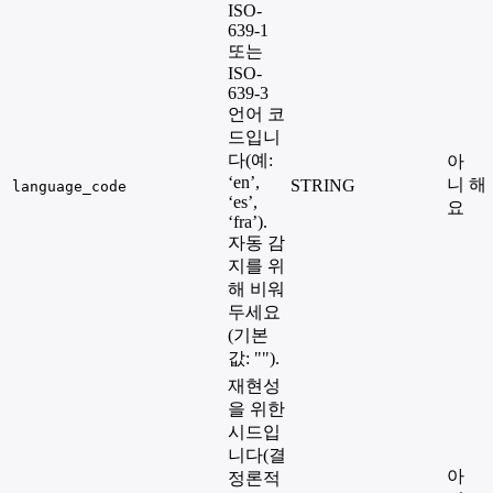
ISO-
639-1
또는
ISO-
639-3
언어 코
드입니
다(예:
아
‘en’,
니
해
STRING
language_code
‘es’,
요
‘fra’).
자동 감
지를 위
해 비워
두세요
(기본
값: "").
재현성
을 위한
시드입
니다(결
아
정론적