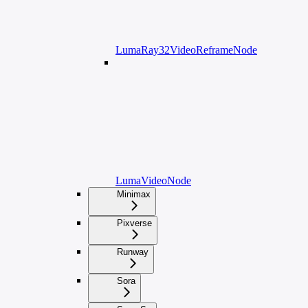
LumaRay32VideoReframeNode
LumaVideoNode
Minimax
Pixverse
Runway
Sora