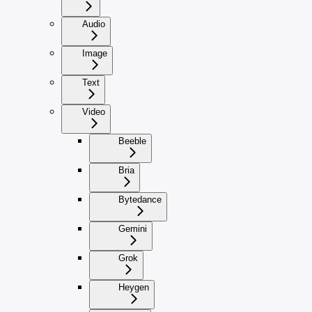
Audio
Image
Text
Video
Beeble
Bria
Bytedance
Gemini
Grok
Heygen