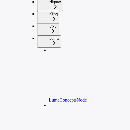
Hitpaw
Kling
Ltxv
Luma
LumaConceptsNode