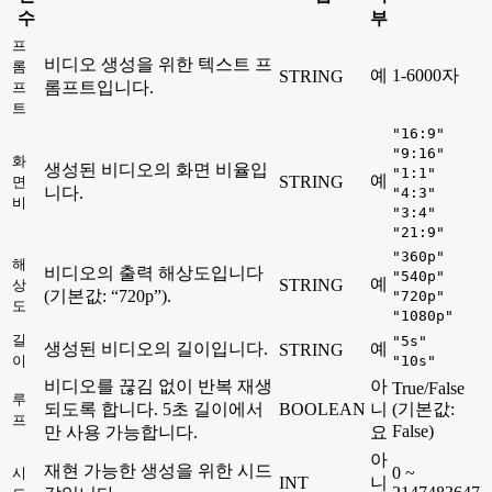
수
부
프
비디오 생성을 위한 텍스트 프
롬
예
1-6000자
STRING
롬프트입니다.
프
트
"16:9"
"9:16"
화
생성된 비디오의 화면 비율입
"1:1"
예
STRING
면
니다.
"4:3"
비
"3:4"
"21:9"
"360p"
해
비디오의 출력 해상도입니다
"540p"
예
STRING
상
(기본값: “720p”).
"720p"
도
"1080p"
길
"5s"
생성된 비디오의 길이입니다.
예
STRING
이
"10s"
비디오를 끊김 없이 반복 재생
아
True/False
루
되도록 합니다. 5초 길이에서
BOOLEAN
니
(기본값:
프
False)
만 사용 가능합니다.
요
아
재현 가능한 생성을 위한 시드
0 ~
시
INT
니