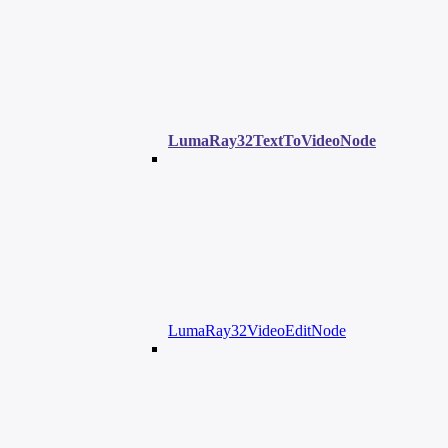
LumaRay32TextToVideoNode
LumaRay32VideoEditNode