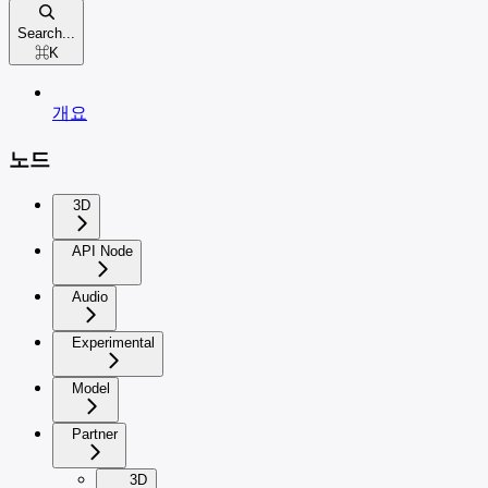
Search...
⌘
K
개요
노드
3D
API Node
Audio
Experimental
Model
Partner
3D