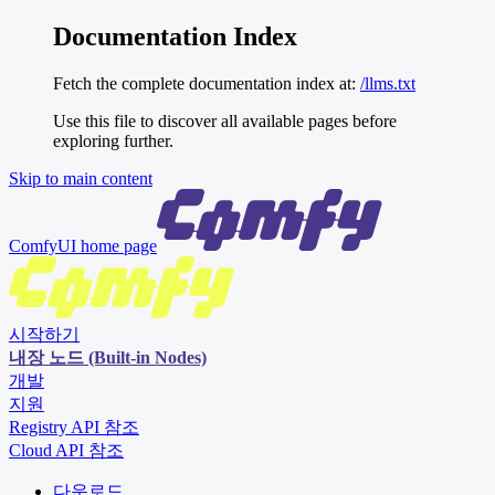
Documentation Index
Fetch the complete documentation index at:
/llms.txt
Use this file to discover all available pages before
exploring further.
Skip to main content
ComfyUI
home page
시작하기
내장 노드 (Built-in Nodes)
개발
지원
Registry API 참조
Cloud API 참조
다운로드