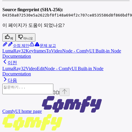
Source fingerprint (SHA-256):
04358a872530e5a2622bf0f148a694f2c707ce8535586d8f860bdf9
이 페이지가 도움이 되었나요?
예
아니오
수정 제안
문제 보고
LumaRay32KeyframesToVideoNode - ComfyUI Built-in Node
Documentation
이전
LumaRay32VideoEditNode - ComfyUI Built-in Node
Documentation
다음
⌘
I
ComfyUI
home page