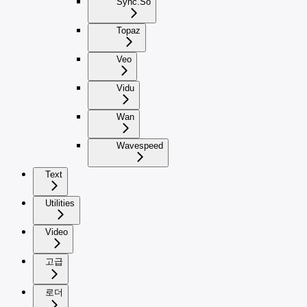
Sync.So
Topaz
Veo
Vidu
Wan
Wavespeed
Text
Utilities
Video
고급
로더