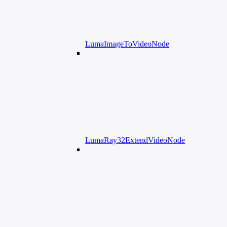
LumaImageToVideoNode
LumaRay32ExtendVideoNode