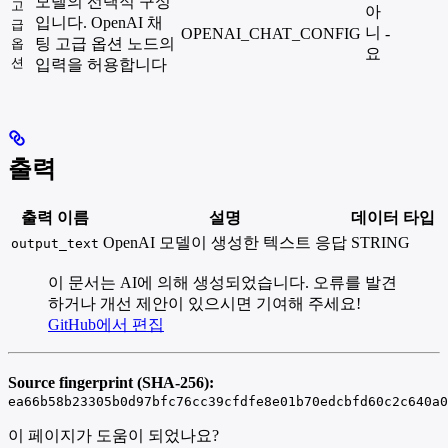
모델의 선택적 구성
고
아
입니다. OpenAI 채
급
니
OPENAI_CHAT_CONFIG
-
팅 고급 옵션 노드의
옵
요
션
입력을 허용합니다
출력
출력 이름
설명
데이터 타입
OpenAI 모델이 생성한 텍스트 응답
STRING
output_text
이 문서는 AI에 의해 생성되었습니다. 오류를 발견
하거나 개선 제안이 있으시면 기여해 주세요!
GitHub에서 편집
Source fingerprint (SHA-256):
ea66b58b23305b0d97bfc76cc39cfdfe8e01b70edcbfd60c2c640a0
이 페이지가 도움이 되었나요?