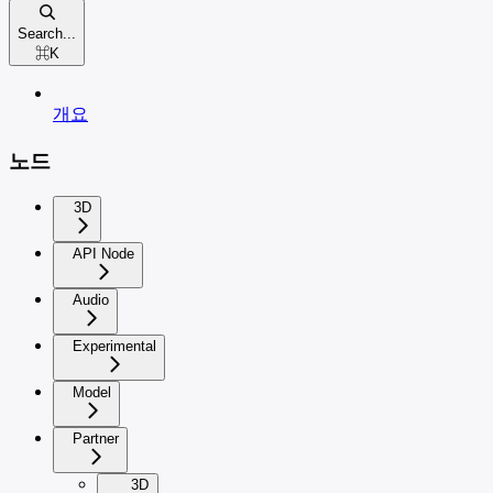
Search...
⌘
K
개요
노드
3D
API Node
Audio
Experimental
Model
Partner
3D