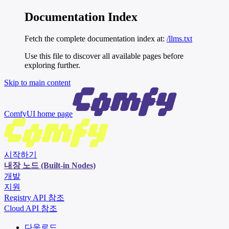
Documentation Index
Fetch the complete documentation index at:
/llms.txt
Use this file to discover all available pages before
exploring further.
Skip to main content
ComfyUI
home page
시작하기
내장 노드 (Built-in Nodes)
개발
지원
Registry API 참조
Cloud API 참조
다운로드