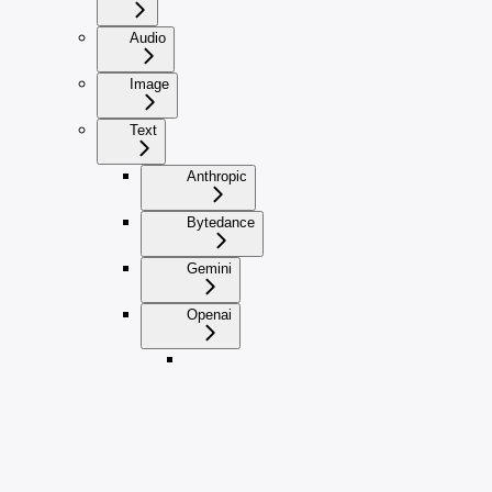
Audio
Image
Text
Anthropic
Bytedance
Gemini
Openai