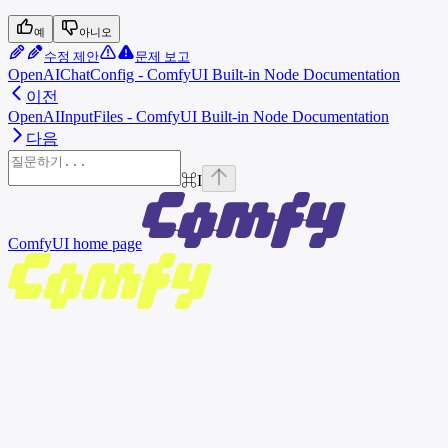
예
아니오
수정 제안
문제 보고
OpenAIChatConfig - ComfyUI Built-in Node Documentation
이전
OpenAIInputFiles - ComfyUI Built-in Node Documentation
다음
⌘
I
ComfyUI
home page