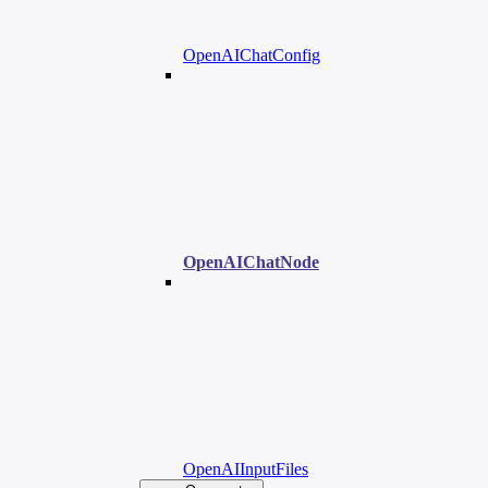
OpenAIChatConfig
OpenAIChatNode
OpenAIInputFiles