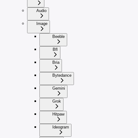
Audio
Image
Beeble
Bfl
Bria
Bytedance
Gemini
Grok
Hitpaw
Ideogram