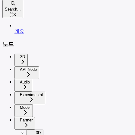
Search...
⌘
K
개요
노드
3D
API Node
Audio
Experimental
Model
Partner
3D