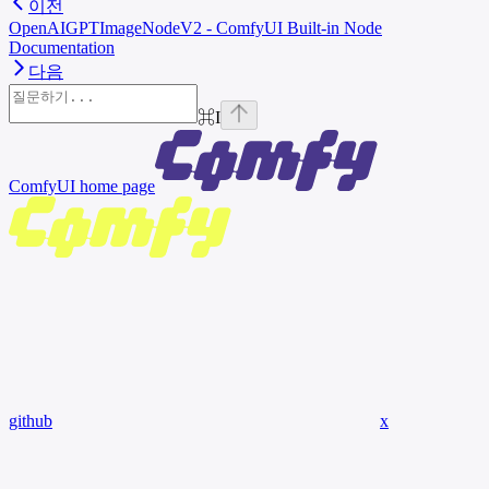
이전
OpenAIGPTImageNodeV2 - ComfyUI Built-in Node
Documentation
다음
⌘
I
ComfyUI
home page
github
x