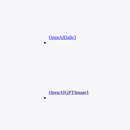
OpenAIDalle3
OpenAIGPTImage1