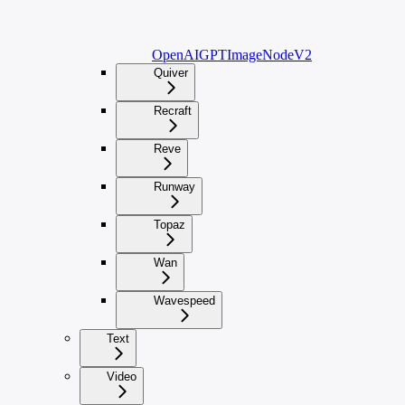
OpenAIGPTImageNodeV2
Quiver
Recraft
Reve
Runway
Topaz
Wan
Wavespeed
Text
Video