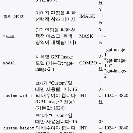
요
아
이미지 편집을 위한
IMAGE
니
-
참조 이미지
선택적 참조 이미지
요
인페인팅을 위한 선
아
택적 마스크 (흰색
MASK
니
-
마스크
영역이 대체됩니다)
요
”gpt-image-
1"
아
사용할 GPT Image
"gpt-image-
니
COMBO
모델 (기본값: “gpt-
model
1.5"
요
image-2”)
"gpt-image-
2”
가 “Custom”일
크기
때만 사용됩니다. 16
아
의 배수여야 합니다
INT
니
1024 ~ 3840
custom_width
(GPT Image 2 전용)
요
(기본값: 1024)
가 “Custom”일
크기
때만 사용됩니다. 16
아
의 배수여야 합니다
INT
니
1024 ~ 3840
custom_height