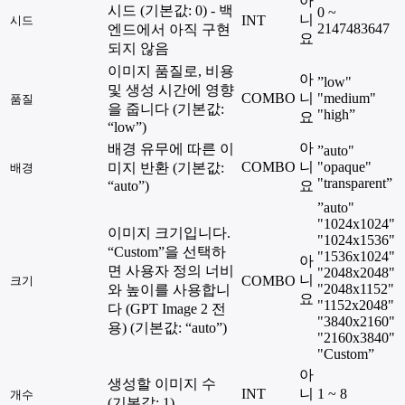
아
시드 (기본값: 0) - 백
0 ~
니
INT
시드
2147483647
엔드에서 아직 구현
요
되지 않음
이미지 품질로, 비용
아
”low"
및 생성 시간에 영향
COMBO
니
"medium"
품질
을 줍니다 (기본값:
"high”
요
“low”)
아
배경 유무에 따른 이
”auto"
COMBO
니
"opaque"
미지 반환 (기본값:
배경
"transparent”
“auto”)
요
”auto"
"1024x1024"
이미지 크기입니다.
"1024x1536"
“Custom”을 선택하
"1536x1024"
아
면 사용자 정의 너비
"2048x2048"
니
COMBO
크기
"2048x1152"
와 높이를 사용합니
요
"1152x2048"
다 (GPT Image 2 전
"3840x2160"
용) (기본값: “auto”)
"2160x3840"
"Custom”
아
생성할 이미지 수
INT
니
1 ~ 8
개수
(기본값: 1)