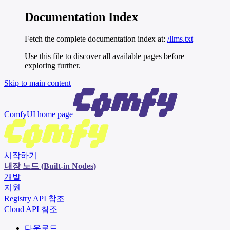
Documentation Index
Fetch the complete documentation index at:
/llms.txt
Use this file to discover all available pages before
exploring further.
Skip to main content
ComfyUI
home page
시작하기
내장 노드 (Built-in Nodes)
개발
지원
Registry API 참조
Cloud API 참조
다운로드