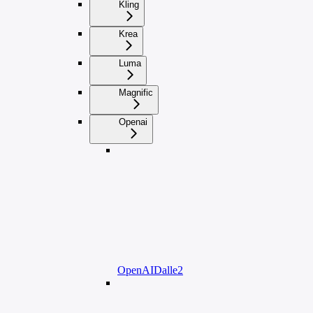
Kling
Krea
Luma
Magnific
Openai
OpenAIDalle2