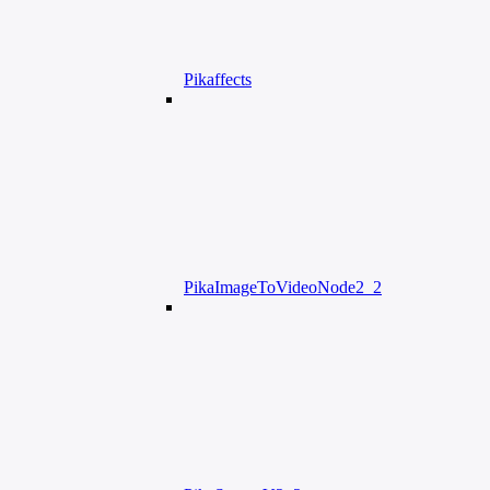
Pikaffects
PikaImageToVideoNode2_2