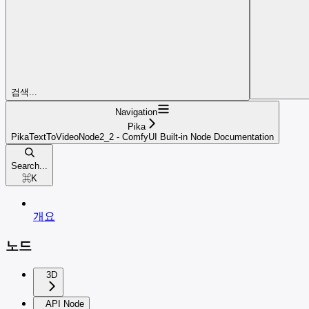
검색...
Navigation
Pika
PikaTextToVideoNode2_2 - ComfyUI Built-in Node Documentation
Search...
⌘
K
개요
노드
3D
API Node