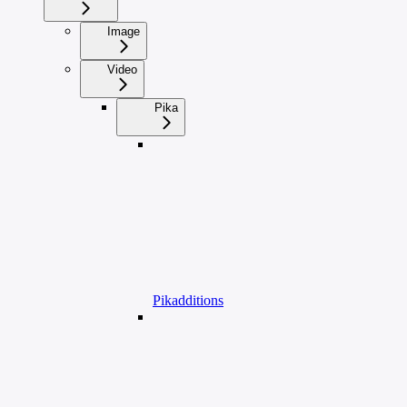
Image
Video
Pika
Pikadditions