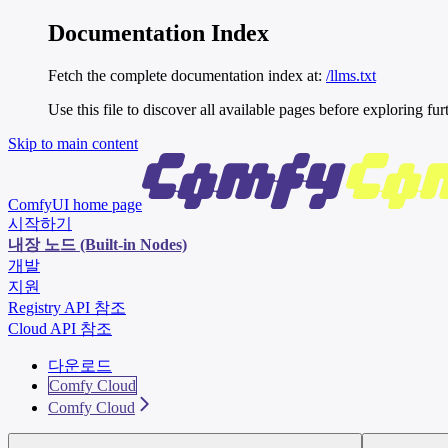
Documentation Index
Fetch the complete documentation index at:
/llms.txt
Use this file to discover all available pages before exploring fur
Skip to main content
ComfyUI
home page
시작하기
내장 노드 (Built-in Nodes)
개발
지원
Registry API 참조
Cloud API 참조
다운로드
Comfy Cloud
Comfy Cloud