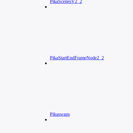
PikaScenesV2_2
PikaStartEndFrameNode2_2
Pikaswaps