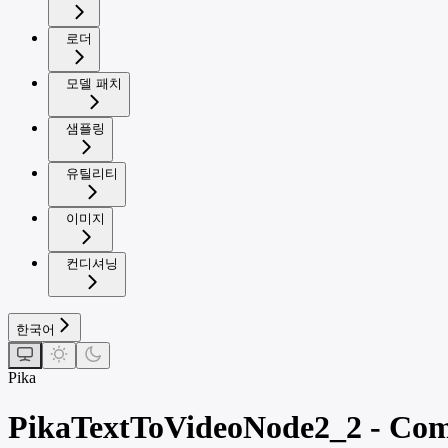
로더
모델 패치
샘플링
유틸리티
이미지
컨디셔닝
한국어
Pika
PikaTextToVideoNode2_2 - Com