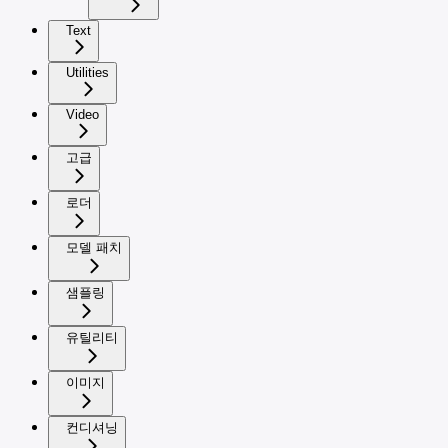
Text
Utilities
Video
고급
로더
모델 패치
샘플링
유틸리티
이미지
컨디셔닝