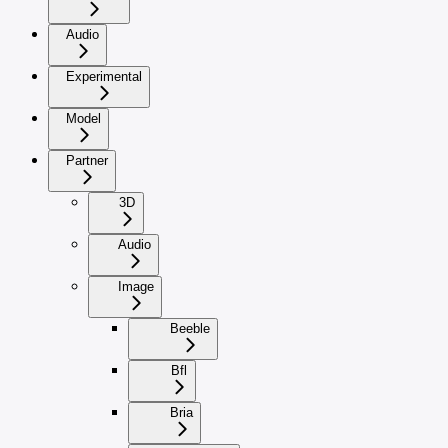
Audio
Experimental
Model
Partner
3D
Audio
Image
Beeble
Bfl
Bria