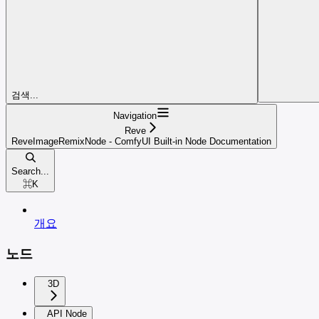
검색...
Navigation
Reve
ReveImageRemixNode - ComfyUI Built-in Node Documentation
Search...
⌘
K
개요
노드
3D
API Node