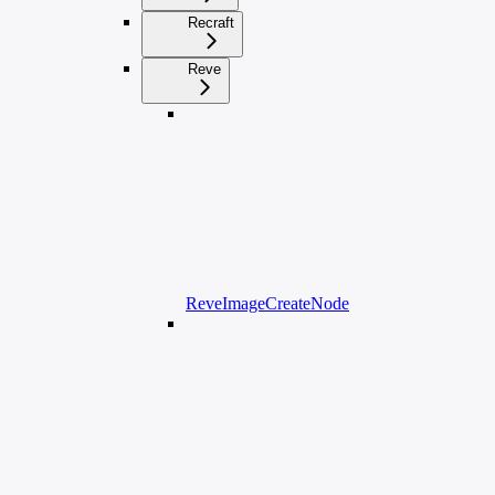
Recraft
Reve
ReveImageCreateNode