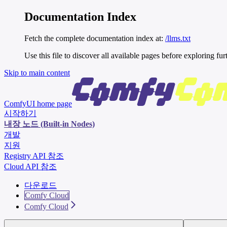
Documentation Index
Fetch the complete documentation index at:
/llms.txt
Use this file to discover all available pages before exploring fur
Skip to main content
ComfyUI
home page
시작하기
내장 노드 (Built-in Nodes)
개발
지원
Registry API 참조
Cloud API 참조
다운로드
Comfy Cloud
Comfy Cloud