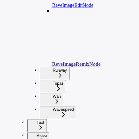
ReveImageEditNode
ReveImageRemixNode
Runway
Topaz
Wan
Wavespeed
Text
Video