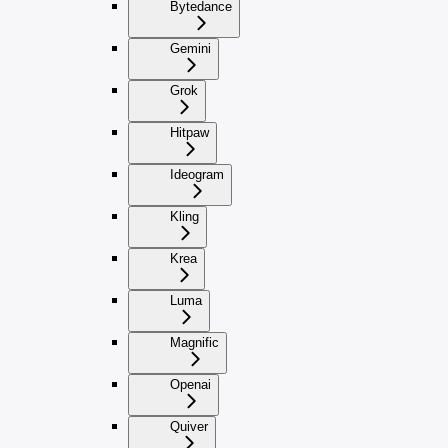
Bytedance
Gemini
Grok
Hitpaw
Ideogram
Kling
Krea
Luma
Magnific
Openai
Quiver