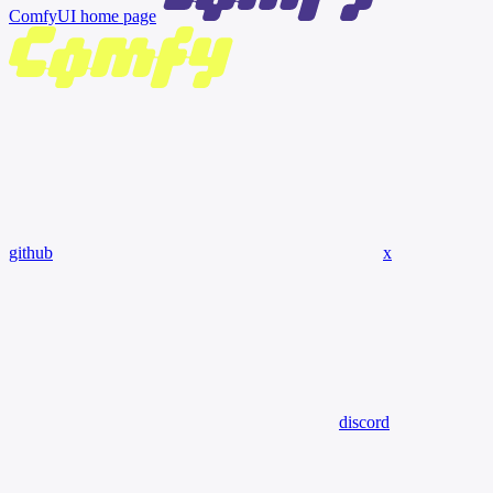
ComfyUI
home page
github
x
discord