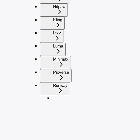
Hitpaw
Kling
Ltxv
Luma
Minimax
Pixverse
Runway