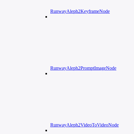
RunwayAleph2KeyframeNode
RunwayAleph2PromptImageNode
RunwayAleph2VideoToVideoNode