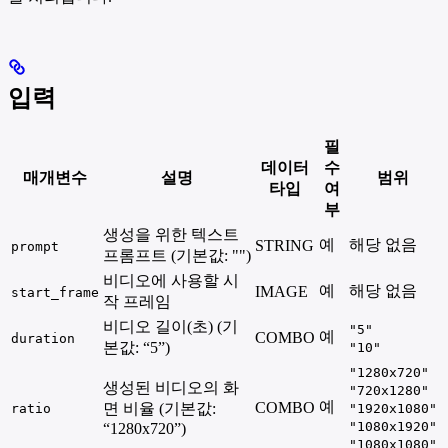
입력
필
데이터
수
매개변수
설명
범위
타입
여
부
생성을 위한 텍스트
예
해당 없음
STRING
prompt
프롬프트 (기본값: "")
비디오에 사용할 시
예
해당 없음
IMAGE
start_frame
작 프레임
비디오 길이(초) (기
"5"
예
COMBO
duration
본값: “5”)
"10"
"1280x720"
생성된 비디오의 화
"720x1280"
예
COMBO
면 비율 (기본값:
ratio
"1920x1080"
"1080x1920"
“1280x720”)
"1080x1080"