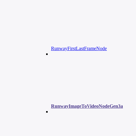
RunwayFirstLastFrameNode
RunwayImageToVideoNodeGen3a