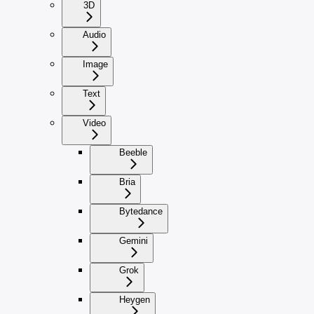
3D
Audio
Image
Text
Video
Beeble
Bria
Bytedance
Gemini
Grok
Heygen