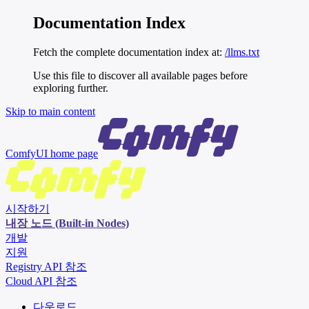
Documentation Index
Fetch the complete documentation index at:
/llms.txt
Use this file to discover all available pages before
exploring further.
Skip to main content
ComfyUI
home page
시작하기
내장 노드 (Built-in Nodes)
개발
지원
Registry API 참조
Cloud API 참조
다운로드