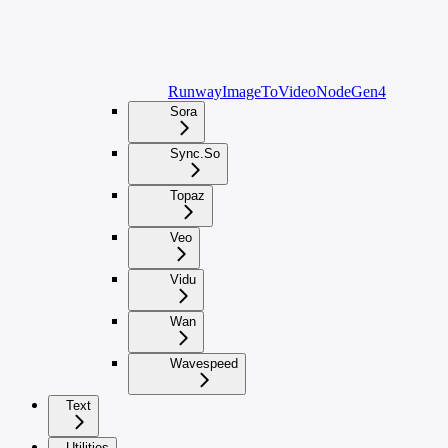
RunwayImageToVideoNodeGen4
Sora
Sync.So
Topaz
Veo
Vidu
Wan
Wavespeed
Text
Utilities