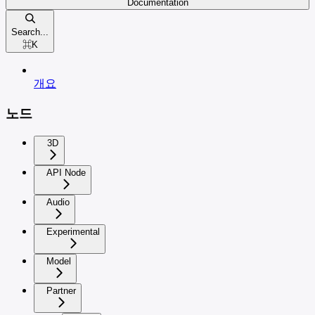
Documentation
Search...
⌘
K
개요
노드
3D
API Node
Audio
Experimental
Model
Partner