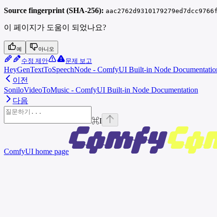
Source fingerprint (SHA-256):
aac2762d9310179279ed7dcc9766
이 페이지가 도움이 되었나요?
예
아니오
수정 제안
문제 보고
HeyGenTextToSpeechNode - ComfyUI Built-in Node Documentatio
이전
SoniloVideoToMusic - ComfyUI Built-in Node Documentation
다음
⌘
I
ComfyUI
home page