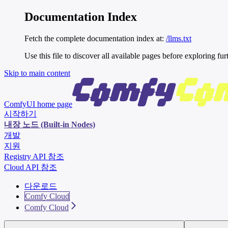
Documentation Index
Fetch the complete documentation index at:
/llms.txt
Use this file to discover all available pages before exploring fur
Skip to main content
ComfyUI
home page
시작하기
내장 노드 (Built-in Nodes)
개발
지원
Registry API 참조
Cloud API 참조
다운로드
Comfy Cloud
Comfy Cloud