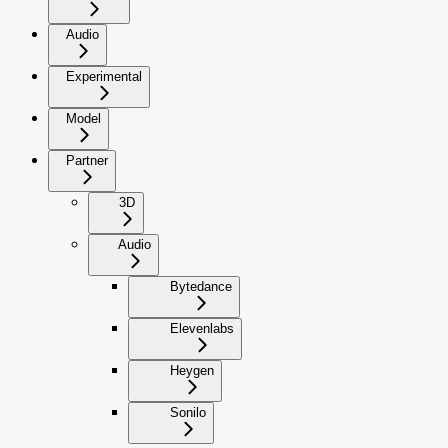
Audio
Experimental
Model
Partner
3D
Audio
Bytedance
Elevenlabs
Heygen
Sonilo