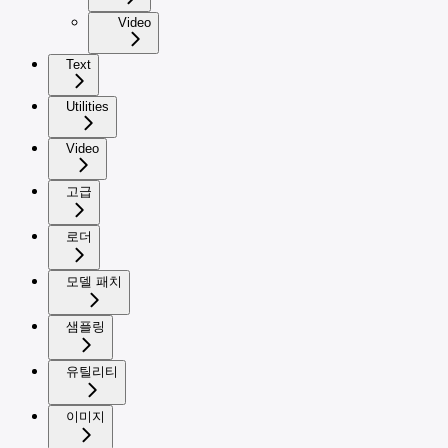
Video
Text
Utilities
Video
고급
로더
모델 패치
샘플링
유틸리티
이미지