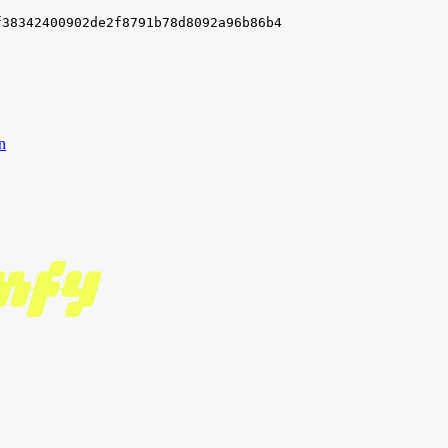
f38342400902de2f8791b78d8092a96b86b4
n