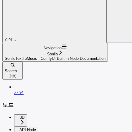
검색...
Navigation
Sonilo
SoniloTextToMusic - ComfyUI Built-in Node Documentation
Search...
⌘
K
개요
노드
3D
API Node