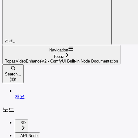
검색...
Navigation
Topaz
TopazVideoEnhanceV2 - ComfyUI Built-in Node Documentation
Search...
⌘
K
개요
노드
3D
API Node