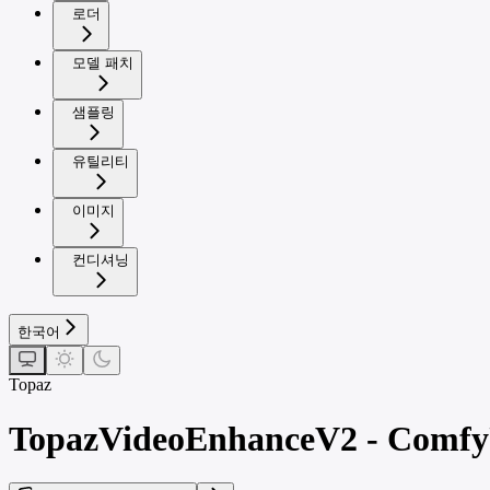
로더
모델 패치
샘플링
유틸리티
이미지
컨디셔닝
한국어
Topaz
TopazVideoEnhanceV2 - ComfyU