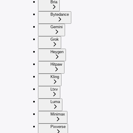
Bria
Bytedance
Gemini
Grok
Heygen
Hitpaw
Kling
Ltxv
Luma
Minimax
Pixverse