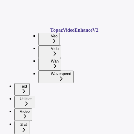
TopazVideoEnhanceV2
Veo
Vidu
Wan
Wavespeed
Text
Utilities
Video
고급