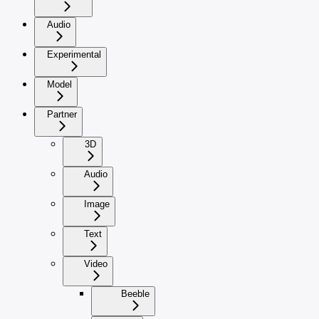
Audio
Experimental
Model
Partner
3D
Audio
Image
Text
Video
Beeble