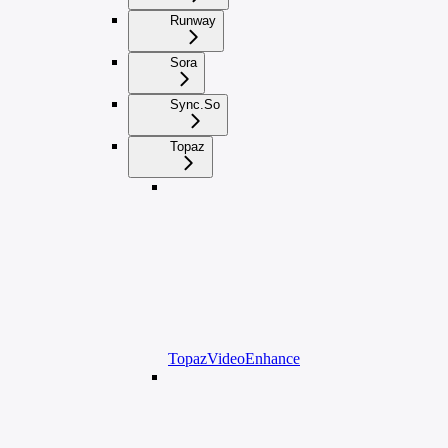
Runway
Sora
Sync.So
Topaz
TopazVideoEnhance