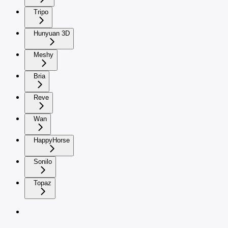
Tripo
Hunyuan 3D
Meshy
Bria
Reve
Wan
HappyHorse
Sonilo
Topaz