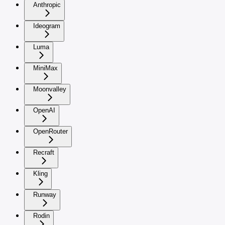
Anthropic
Ideogram
Luma
MiniMax
Moonvalley
OpenAI
OpenRouter
Recraft
Kling
Runway
Rodin