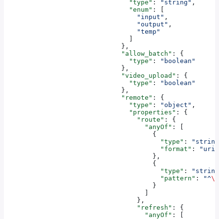
                                "type"
: 
"string"
,
                                "enum"
: [
                                  "input"
,
                                  "output"
,
                                  "temp"
                                ]
                              },
                              "allow_batch"
: {
                                "type"
: 
"boolean"
                              },
                              "video_upload"
: {
                                "type"
: 
"boolean"
                              },
                              "remote"
: {
                                "type"
: 
"object"
,
                                "properties"
: {
                                  "route"
: {
                                    "anyOf"
: [
                                      {
                                        "type"
: 
"string
                                        "format"
: 
"uri"
                                      },
                                      {
                                        "type"
: 
"string
                                        "pattern"
: 
"^
\\
                                      }
                                    ]
                                  },
                                  "refresh"
: {
                                    "anyOf"
: [