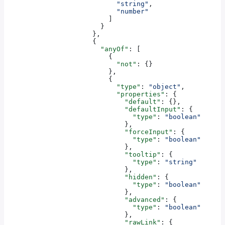
                            "string"
,
                            "number"
                          ]
                        }
                      },
                      {
                        "anyOf"
: [
                          {
                            "not"
: {}
                          },
                          {
                            "type"
: 
"object"
,
                            "properties"
: {
                              "default"
: {},
                              "defaultInput"
: {
                                "type"
: 
"boolean"
                              },
                              "forceInput"
: {
                                "type"
: 
"boolean"
                              },
                              "tooltip"
: {
                                "type"
: 
"string"
                              },
                              "hidden"
: {
                                "type"
: 
"boolean"
                              },
                              "advanced"
: {
                                "type"
: 
"boolean"
                              },
                              "rawLink"
: {