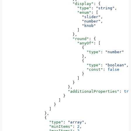
                              "display"
: {
                                "type"
: 
"string"
,
                                "enum"
: [
                                  "slider"
,
                                  "number"
,
                                  "knob"
                                ]
                              },
                              "round"
: {
                                "anyOf"
: [
                                  {
                                    "type"
: 
"number"
                                  },
                                  {
                                    "type"
: 
"boolean"
,
                                    "const"
: 
false
                                  }
                                ]
                              }
                            },
                            "additionalProperties"
: 
tru
                          }
                        ]
                      }
                    ]
                  },
                  {
                    "type"
: 
"array"
,
                    "minItems"
: 
2
,
                    "maxItems"
: 
2
,