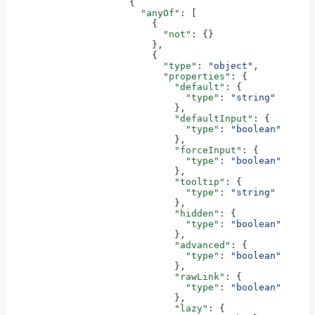
                      {
                        "anyOf"
: [
                          {
                            "not"
: {}
                          },
                          {
                            "type"
: 
"object"
,
                            "properties"
: {
                              "default"
: {
                                "type"
: 
"string"
                              },
                              "defaultInput"
: {
                                "type"
: 
"boolean"
                              },
                              "forceInput"
: {
                                "type"
: 
"boolean"
                              },
                              "tooltip"
: {
                                "type"
: 
"string"
                              },
                              "hidden"
: {
                                "type"
: 
"boolean"
                              },
                              "advanced"
: {
                                "type"
: 
"boolean"
                              },
                              "rawLink"
: {
                                "type"
: 
"boolean"
                              },
                              "lazy"
: {