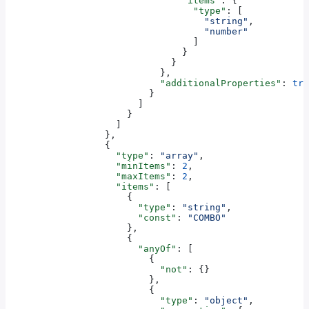
                                "items"
: {
                                  "type"
: [
                                    "string"
,
                                    "number"
                                  ]
                                }
                              }
                            },
                            "additionalProperties"
: 
tru
                          }
                        ]
                      }
                    ]
                  },
                  {
                    "type"
: 
"array"
,
                    "minItems"
: 
2
,
                    "maxItems"
: 
2
,
                    "items"
: [
                      {
                        "type"
: 
"string"
,
                        "const"
: 
"COMBO"
                      },
                      {
                        "anyOf"
: [
                          {
                            "not"
: {}
                          },
                          {
                            "type"
: 
"object"
,