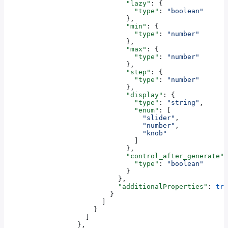
                              "lazy"
: {
                                "type"
: 
"boolean"
                              },
                              "min"
: {
                                "type"
: 
"number"
                              },
                              "max"
: {
                                "type"
: 
"number"
                              },
                              "step"
: {
                                "type"
: 
"number"
                              },
                              "display"
: {
                                "type"
: 
"string"
,
                                "enum"
: [
                                  "slider"
,
                                  "number"
,
                                  "knob"
                                ]
                              },
                              "control_after_generate"
:
                                "type"
: 
"boolean"
                              }
                            },
                            "additionalProperties"
: 
tru
                          }
                        ]
                      }
                    ]
                  },