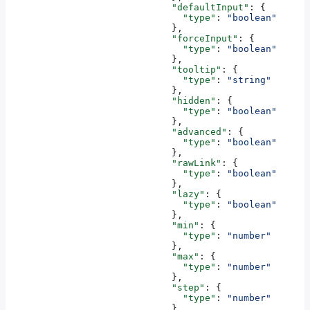
                              "defaultInput"
: {
                                "type"
: 
"boolean"
                              },
                              "forceInput"
: {
                                "type"
: 
"boolean"
                              },
                              "tooltip"
: {
                                "type"
: 
"string"
                              },
                              "hidden"
: {
                                "type"
: 
"boolean"
                              },
                              "advanced"
: {
                                "type"
: 
"boolean"
                              },
                              "rawLink"
: {
                                "type"
: 
"boolean"
                              },
                              "lazy"
: {
                                "type"
: 
"boolean"
                              },
                              "min"
: {
                                "type"
: 
"number"
                              },
                              "max"
: {
                                "type"
: 
"number"
                              },
                              "step"
: {
                                "type"
: 
"number"
                              },