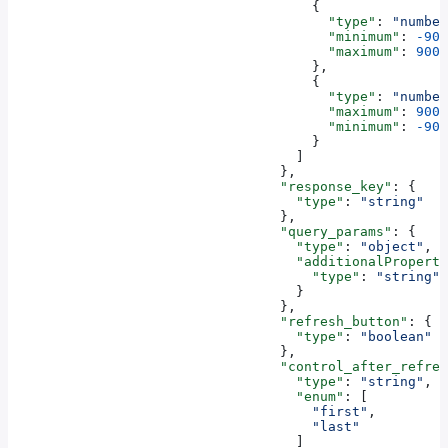
                                      {
                                        "type"
: 
"number
                                        "minimum"
: 
-900
                                        "maximum"
: 
9007
                                      },
                                      {
                                        "type"
: 
"number
                                        "maximum"
: 
9007
                                        "minimum"
: 
-900
                                      }
                                    ]
                                  },
                                  "response_key"
: {
                                    "type"
: 
"string"
                                  },
                                  "query_params"
: {
                                    "type"
: 
"object"
,
                                    "additionalProperti
                                      "type"
: 
"string"
                                    }
                                  },
                                  "refresh_button"
: {
                                    "type"
: 
"boolean"
                                  },
                                  "control_after_refres
                                    "type"
: 
"string"
,
                                    "enum"
: [
                                      "first"
,
                                      "last"
                                    ]