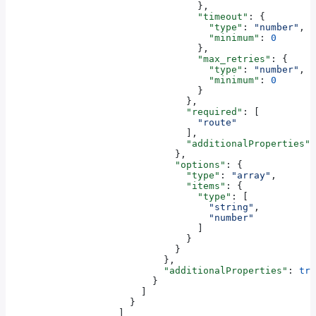
                                  },
                                  "timeout"
: {
                                    "type"
: 
"number"
,
                                    "minimum"
: 
0
                                  },
                                  "max_retries"
: {
                                    "type"
: 
"number"
,
                                    "minimum"
: 
0
                                  }
                                },
                                "required"
: [
                                  "route"
                                ],
                                "additionalProperties"
:
                              },
                              "options"
: {
                                "type"
: 
"array"
,
                                "items"
: {
                                  "type"
: [
                                    "string"
,
                                    "number"
                                  ]
                                }
                              }
                            },
                            "additionalProperties"
: 
tru
                          }
                        ]
                      }
                    ]