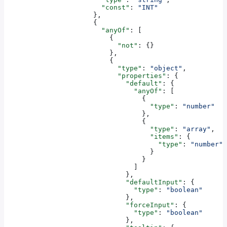
                        "const"
: 
"INT"
                      },
                      {
                        "anyOf"
: [
                          {
                            "not"
: {}
                          },
                          {
                            "type"
: 
"object"
,
                            "properties"
: {
                              "default"
: {
                                "anyOf"
: [
                                  {
                                    "type"
: 
"number"
                                  },
                                  {
                                    "type"
: 
"array"
,
                                    "items"
: {
                                      "type"
: 
"number"
                                    }
                                  }
                                ]
                              },
                              "defaultInput"
: {
                                "type"
: 
"boolean"
                              },
                              "forceInput"
: {
                                "type"
: 
"boolean"
                              },