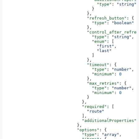
                                      "type"
: 
"string"
                                    }
                                  },
                                  "refresh_button"
: {
                                    "type"
: 
"boolean"
                                  },
                                  "control_after_refres
                                    "type"
: 
"string"
,
                                    "enum"
: [
                                      "first"
,
                                      "last"
                                    ]
                                  },
                                  "timeout"
: {
                                    "type"
: 
"number"
,
                                    "minimum"
: 
0
                                  },
                                  "max_retries"
: {
                                    "type"
: 
"number"
,
                                    "minimum"
: 
0
                                  }
                                },
                                "required"
: [
                                  "route"
                                ],
                                "additionalProperties"
:
                              },
                              "options"
: {
                                "type"
: 
"array"
,