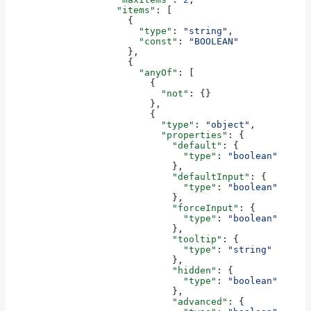
                    "items"
: [
                      {
                        "type"
: 
"string"
,
                        "const"
: 
"BOOLEAN"
                      },
                      {
                        "anyOf"
: [
                          {
                            "not"
: {}
                          },
                          {
                            "type"
: 
"object"
,
                            "properties"
: {
                              "default"
: {
                                "type"
: 
"boolean"
                              },
                              "defaultInput"
: {
                                "type"
: 
"boolean"
                              },
                              "forceInput"
: {
                                "type"
: 
"boolean"
                              },
                              "tooltip"
: {
                                "type"
: 
"string"
                              },
                              "hidden"
: {
                                "type"
: 
"boolean"
                              },
                              "advanced"
: {