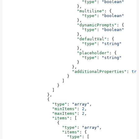
                                "type"
: 
"boolean"
                              },
                              "multiline"
: {
                                "type"
: 
"boolean"
                              },
                              "dynamicPrompts"
: {
                                "type"
: 
"boolean"
                              },
                              "defaultVal"
: {
                                "type"
: 
"string"
                              },
                              "placeholder"
: {
                                "type"
: 
"string"
                              }
                            },
                            "additionalProperties"
: 
tru
                          }
                        ]
                      }
                    ]
                  },
                  {
                    "type"
: 
"array"
,
                    "minItems"
: 
2
,
                    "maxItems"
: 
2
,
                    "items"
: [
                      {
                        "type"
: 
"array"
,
                        "items"
: {
                          "type"
: [