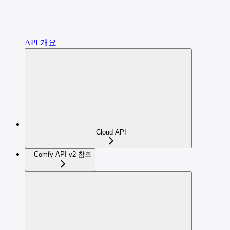
API 개요
Cloud API
Comfy API v2 참조