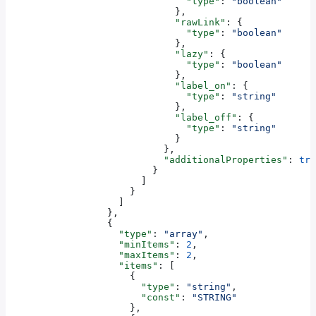
                                "type"
: 
"boolean"
                              },
                              "rawLink"
: {
                                "type"
: 
"boolean"
                              },
                              "lazy"
: {
                                "type"
: 
"boolean"
                              },
                              "label_on"
: {
                                "type"
: 
"string"
                              },
                              "label_off"
: {
                                "type"
: 
"string"
                              }
                            },
                            "additionalProperties"
: 
tru
                          }
                        ]
                      }
                    ]
                  },
                  {
                    "type"
: 
"array"
,
                    "minItems"
: 
2
,
                    "maxItems"
: 
2
,
                    "items"
: [
                      {
                        "type"
: 
"string"
,
                        "const"
: 
"STRING"
                      },