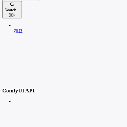
Search...
⌘
K
개요
ComfyUI API