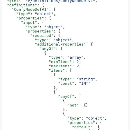
  "$ref"
: 
"#/definitions/ComfyNodeDefV1"
,
  "definitions"
: {
    "ComfyNodeDefV1"
: {
      "type"
: 
"object"
,
      "properties"
: {
        "input"
: {
          "type"
: 
"object"
,
          "properties"
: {
            "required"
: {
              "type"
: 
"object"
,
              "additionalProperties"
: {
                "anyOf"
: [
                  {
                    "type"
: 
"array"
,
                    "minItems"
: 
2
,
                    "maxItems"
: 
2
,
                    "items"
: [
                      {
                        "type"
: 
"string"
,
                        "const"
: 
"INT"
                      },
                      {
                        "anyOf"
: [
                          {
                            "not"
: {}
                          },
                          {
                            "type"
: 
"object"
,
                            "properties"
: {
                              "default"
: {