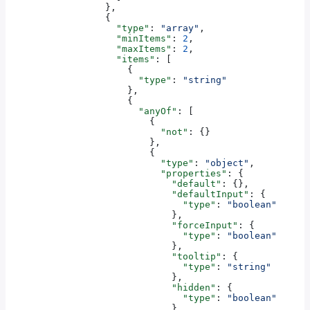
                  },
                  {
                    "type"
: 
"array"
,
                    "minItems"
: 
2
,
                    "maxItems"
: 
2
,
                    "items"
: [
                      {
                        "type"
: 
"string"
                      },
                      {
                        "anyOf"
: [
                          {
                            "not"
: {}
                          },
                          {
                            "type"
: 
"object"
,
                            "properties"
: {
                              "default"
: {},
                              "defaultInput"
: {
                                "type"
: 
"boolean"
                              },
                              "forceInput"
: {
                                "type"
: 
"boolean"
                              },
                              "tooltip"
: {
                                "type"
: 
"string"
                              },
                              "hidden"
: {
                                "type"
: 
"boolean"
                              },