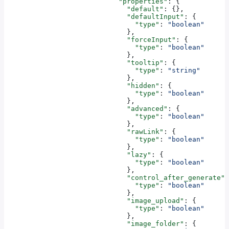
                            "properties"
: {
                              "default"
: {},
                              "defaultInput"
: {
                                "type"
: 
"boolean"
                              },
                              "forceInput"
: {
                                "type"
: 
"boolean"
                              },
                              "tooltip"
: {
                                "type"
: 
"string"
                              },
                              "hidden"
: {
                                "type"
: 
"boolean"
                              },
                              "advanced"
: {
                                "type"
: 
"boolean"
                              },
                              "rawLink"
: {
                                "type"
: 
"boolean"
                              },
                              "lazy"
: {
                                "type"
: 
"boolean"
                              },
                              "control_after_generate"
:
                                "type"
: 
"boolean"
                              },
                              "image_upload"
: {
                                "type"
: 
"boolean"
                              },
                              "image_folder"
: {