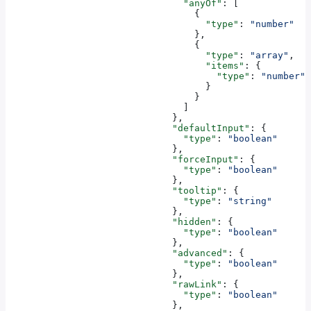
                                "anyOf"
: [
                                  {
                                    "type"
: 
"number"
                                  },
                                  {
                                    "type"
: 
"array"
,
                                    "items"
: {
                                      "type"
: 
"number"
                                    }
                                  }
                                ]
                              },
                              "defaultInput"
: {
                                "type"
: 
"boolean"
                              },
                              "forceInput"
: {
                                "type"
: 
"boolean"
                              },
                              "tooltip"
: {
                                "type"
: 
"string"
                              },
                              "hidden"
: {
                                "type"
: 
"boolean"
                              },
                              "advanced"
: {
                                "type"
: 
"boolean"
                              },
                              "rawLink"
: {
                                "type"
: 
"boolean"
                              },