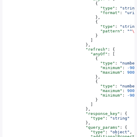
                                      {
                                        "type"
: 
"string
                                        "format"
: 
"uri"
                                      },
                                      {
                                        "type"
: 
"string
                                        "pattern"
: 
"^
\\
                                      }
                                    ]
                                  },
                                  "refresh"
: {
                                    "anyOf"
: [
                                      {
                                        "type"
: 
"number
                                        "minimum"
: 
-900
                                        "maximum"
: 
9007
                                      },
                                      {
                                        "type"
: 
"number
                                        "maximum"
: 
9007
                                        "minimum"
: 
-900
                                      }
                                    ]
                                  },
                                  "response_key"
: {
                                    "type"
: 
"string"
                                  },
                                  "query_params"
: {
                                    "type"
: 
"object"
,
                                    "additionalProperti