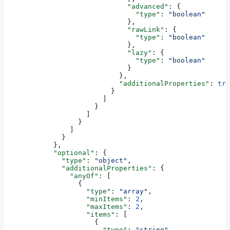
                              "advanced"
: {
                                "type"
: 
"boolean"
                              },
                              "rawLink"
: {
                                "type"
: 
"boolean"
                              },
                              "lazy"
: {
                                "type"
: 
"boolean"
                              }
                            },
                            "additionalProperties"
: 
tru
                          }
                        ]
                      }
                    ]
                  }
                ]
              }
            },
            "optional"
: {
              "type"
: 
"object"
,
              "additionalProperties"
: {
                "anyOf"
: [
                  {
                    "type"
: 
"array"
,
                    "minItems"
: 
2
,
                    "maxItems"
: 
2
,
                    "items"
: [
                      {
                        "type"
: 
"string"
,