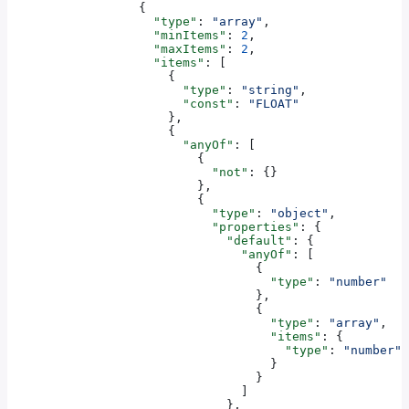
                  {
                    "type"
: 
"array"
,
                    "minItems"
: 
2
,
                    "maxItems"
: 
2
,
                    "items"
: [
                      {
                        "type"
: 
"string"
,
                        "const"
: 
"FLOAT"
                      },
                      {
                        "anyOf"
: [
                          {
                            "not"
: {}
                          },
                          {
                            "type"
: 
"object"
,
                            "properties"
: {
                              "default"
: {
                                "anyOf"
: [
                                  {
                                    "type"
: 
"number"
                                  },
                                  {
                                    "type"
: 
"array"
,
                                    "items"
: {
                                      "type"
: 
"number"
                                    }
                                  }
                                ]
                              },