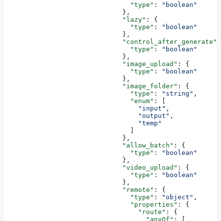
                                "type"
: 
"boolean"
                              },
                              "lazy"
: {
                                "type"
: 
"boolean"
                              },
                              "control_after_generate"
:
                                "type"
: 
"boolean"
                              },
                              "image_upload"
: {
                                "type"
: 
"boolean"
                              },
                              "image_folder"
: {
                                "type"
: 
"string"
,
                                "enum"
: [
                                  "input"
,
                                  "output"
,
                                  "temp"
                                ]
                              },
                              "allow_batch"
: {
                                "type"
: 
"boolean"
                              },
                              "video_upload"
: {
                                "type"
: 
"boolean"
                              },
                              "remote"
: {
                                "type"
: 
"object"
,
                                "properties"
: {
                                  "route"
: {
                                    "anyOf"
: [