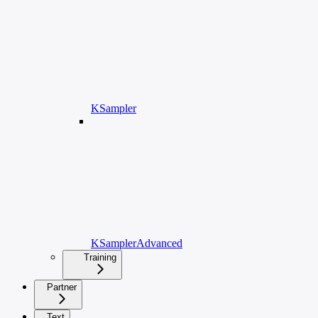
KSampler
KSamplerAdvanced
Training
Partner
Text