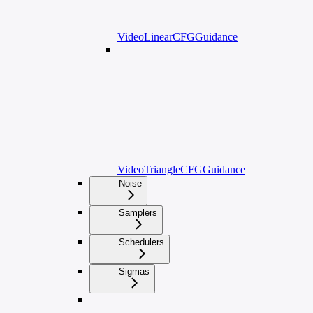
VideoLinearCFGGuidance
VideoTriangleCFGGuidance
Noise
Samplers
Schedulers
Sigmas