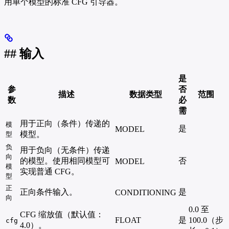
用单个模型的标准 CFG 引导器。
## 输入
是
参
否
描述
数据类型
范围
数
必
需
用于正向（条件）传递的
模
是
MODEL
模型。
型
负
用于负向（无条件）传递
向
的模型。使用相同模型可
否
MODEL
模
实现普通 CFG。
型
正
正向条件输入。
是
CONDITIONING
向
0.0 至
CFG 缩放值（默认值：
FLOAT
是
100.0（步
cfg
4.0）。