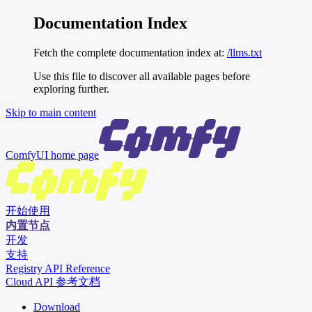
Documentation Index
Fetch the complete documentation index at:
/llms.txt
Use this file to discover all available pages before
exploring further.
Skip to main content
ComfyUI
home page
开始使用
内置节点
开发
支持
Registry API Reference
Cloud API 参考文档
Download