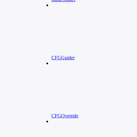
CFGGuider
CFGOverride