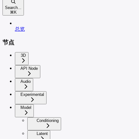
Search...
⌘
K
总览
节点
3D
API Node
Audio
Experimental
Model
Conditioning
Latent