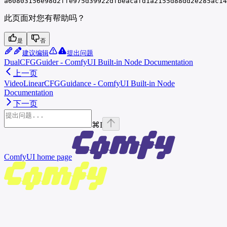
a60803156e98d2ffe975d39922dfbeacafd1a2155d88dd2e285ac14
此页面对您有帮助吗？
是
否
建议编辑
提出问题
DualCFGGuider - ComfyUI Built-in Node Documentation
上一页
VideoLinearCFGGuidance - ComfyUI Built-in Node
Documentation
下一页
⌘
I
ComfyUI
home page