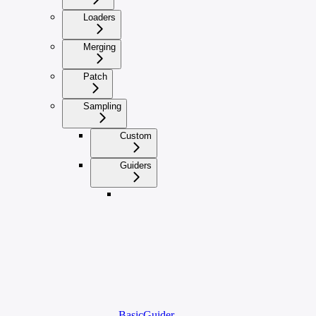
Loaders
Merging
Patch
Sampling
Custom
Guiders
BasicGuider