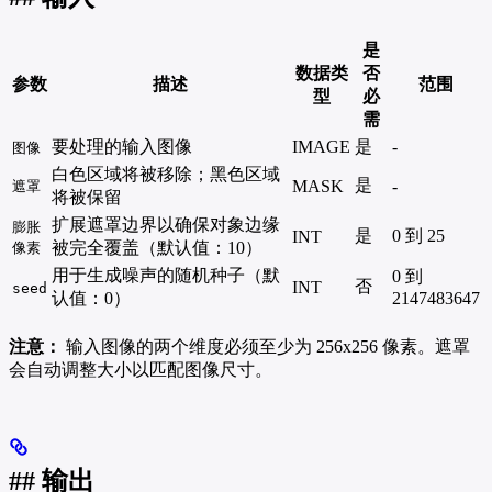
是
数据类
否
参数
描述
范围
型
必
需
要处理的输入图像
IMAGE
是
-
图像
白色区域将被移除；黑色区域
是
MASK
-
遮罩
将被保留
扩展遮罩边界以确保对象边缘
膨胀
是
0 到 25
INT
被完全覆盖（默认值：10）
像素
用于生成噪声的随机种子（默
0 到
否
INT
seed
认值：0）
2147483647
注意：
输入图像的两个维度必须至少为 256x256 像素。遮罩
会自动调整大小以匹配图像尺寸。
## 输出