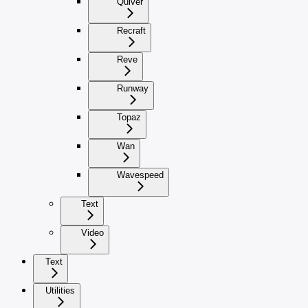
Quiver
Recraft
Reve
Runway
Topaz
Wan
Wavespeed
Text
Video
Text
Utilities