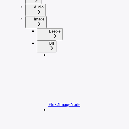
Audio
Image
Beeble
Bfl
Flux2ImageNode