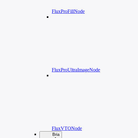
FluxProFillNode
FluxProUltraImageNode
FluxVTONode
Bria