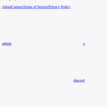
About
Careers
Terms of Service
Privacy Policy
github
x
discord