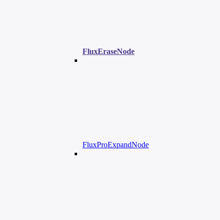
FluxEraseNode
FluxProExpandNode