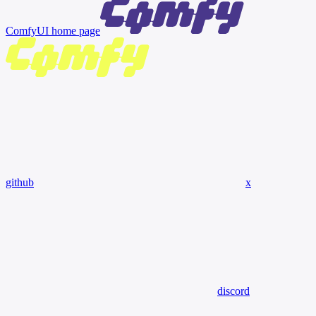
ComfyUI
home page
github
x
discord