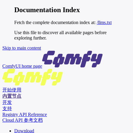
Documentation Index
Fetch the complete documentation index at:
/llms.txt
Use this file to discover all available pages before
exploring further.
Skip to main content
ComfyUI
home page
开始使用
内置节点
开发
支持
Registry API Reference
Cloud API 参考文档
Download