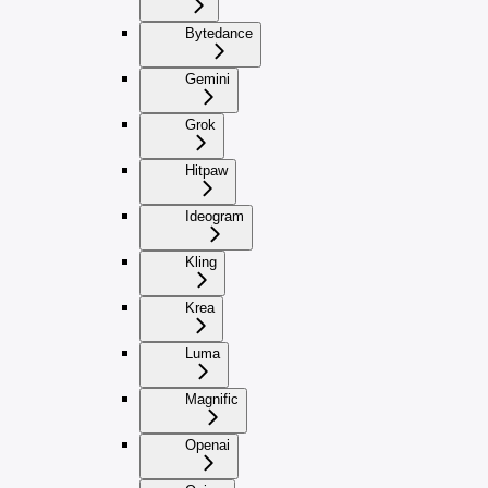
Bytedance
Gemini
Grok
Hitpaw
Ideogram
Kling
Krea
Luma
Magnific
Openai