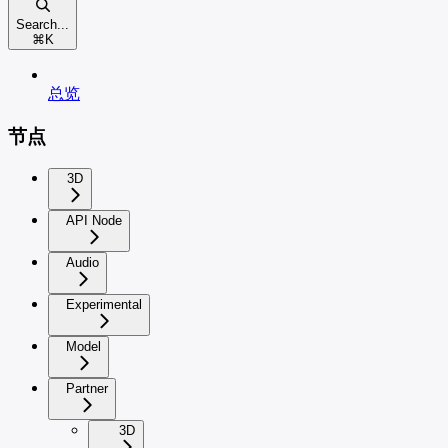
Search...
⌘
K
总览
节点
3D
API Node
Audio
Experimental
Model
Partner
3D