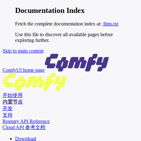
Documentation Index
Fetch the complete documentation index at:
/llms.txt
Use this file to discover all available pages before
exploring further.
Skip to main content
ComfyUI
home page
开始使用
内置节点
开发
支持
Registry API Reference
Cloud API 参考文档
Download