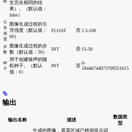
样
生完全相同的结
果）。（默认值：
false）
引
图像生成过程的引
导
导强度（默认值：
否
FLOAT
1.5-100
强
60）
度
图像生成过程的步
步
否
INT
15-50
数（默认值：50）
数
用于创建噪声的随
0-
种
机种子。（默认
INT
否
18446744073709551615
子
值：0）
输出
数据类
输出名称
描述
型
生成的图像，遮罩区域已根据提示词