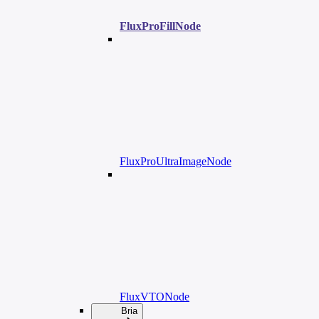
FluxProFillNode
FluxProUltraImageNode
FluxVTONode
Bria