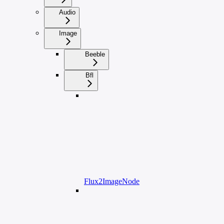
Audio
Image
Beeble
Bfl
Flux2ImageNode