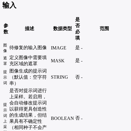
输入
是
参
否
描述
数据类型
范围
数
必
填
图
待修复的输入图像
是
IMAGE
-
像
定义图像中需要填
遮
是
MASK
-
充区域的遮罩
罩
图像生成的提示词
提
（默认值：空字符
STRING
否
-
示
词
串）
是否对提示词进行
上采样。若启用，
会自动修改提示词
提
以获得更具创造性
示
的生成结果，但结
词
否
BOOLEAN
-
果具有不确定性
上
采
（相同种子不会产