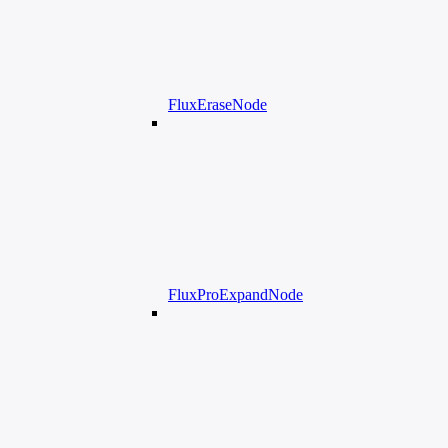
FluxEraseNode
FluxProExpandNode