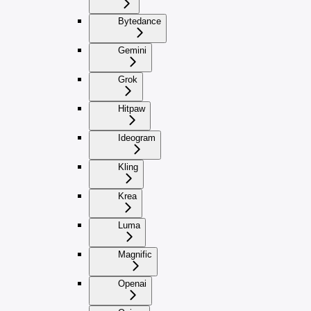
Bytedance
Gemini
Grok
Hitpaw
Ideogram
Kling
Krea
Luma
Magnific
Openai