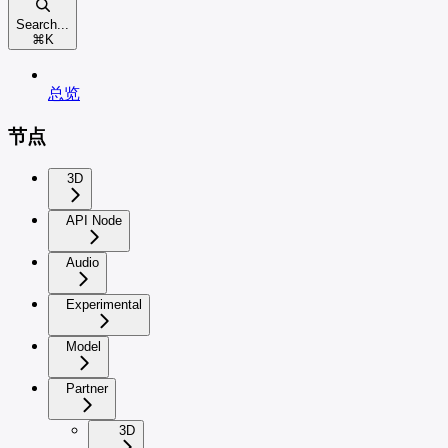
Search...
⌘
K
总览
节点
3D
API Node
Audio
Experimental
Model
Partner
3D