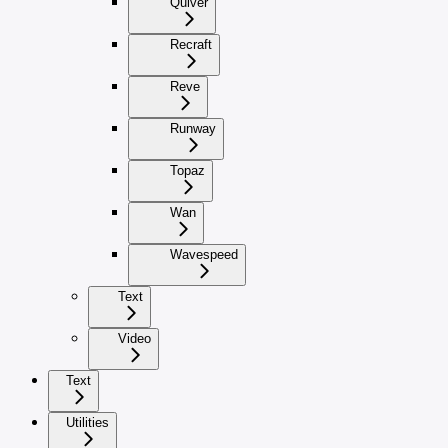
Quiver
Recraft
Reve
Runway
Topaz
Wan
Wavespeed
Text
Video
Text
Utilities