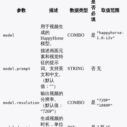
是
否
参数
描述
数据类型
取值范围
必
填
用于视频生
成的
"happyhorse-
COMBO
是
model
HappyHorse
1.0-i2v"
模型。
描述画面元
素和视觉特
征的提示
词。支持英
STRING
否
无
model.prompt
文和中文。
（默认
值：""）
输出视频的
分辨率。
"720P"
是
COMBO
model.resolution
（默认值：
"1080P"
“720P”）
生成视频的
时长，单位