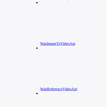
WanImageToVideoApi
WanReferenceVideoApi