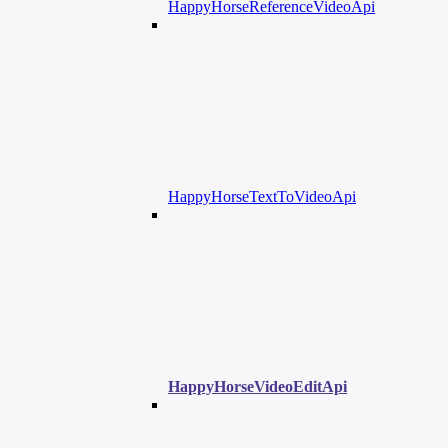
HappyHorseReferenceVideoApi
HappyHorseTextToVideoApi
HappyHorseVideoEditApi