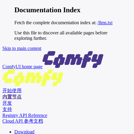
Documentation Index
Fetch the complete documentation index at:
/llms.txt
Use this file to discover all available pages before
exploring further.
Skip to main content
ComfyUI
home page
开始使用
内置节点
开发
支持
Registry API Reference
Cloud API 参考文档
Download