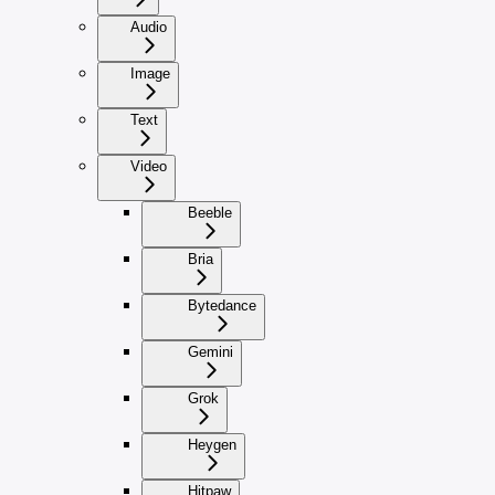
Audio
Image
Text
Video
Beeble
Bria
Bytedance
Gemini
Grok
Heygen
Hitpaw