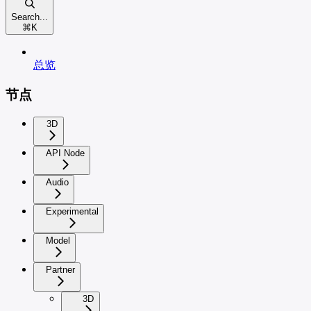
Search...
⌘
K
总览
节点
3D
API Node
Audio
Experimental
Model
Partner
3D