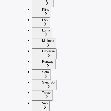
Kling
Ltxv
Luma
Minimax
Pixverse
Runway
Sora
Sync.So
Topaz
Veo