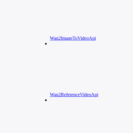
Wan2ImageToVideoApi
Wan2ReferenceVideoApi