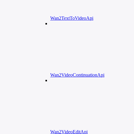
Wan2TextToVideoApi
Wan2VideoContinuationApi
Wan2VideoEditApi