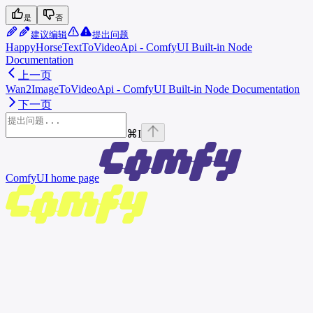
是
否
建议编辑
提出问题
HappyHorseTextToVideoApi - ComfyUI Built-in Node
Documentation
上一页
Wan2ImageToVideoApi - ComfyUI Built-in Node Documentation
下一页
⌘
I
ComfyUI
home page