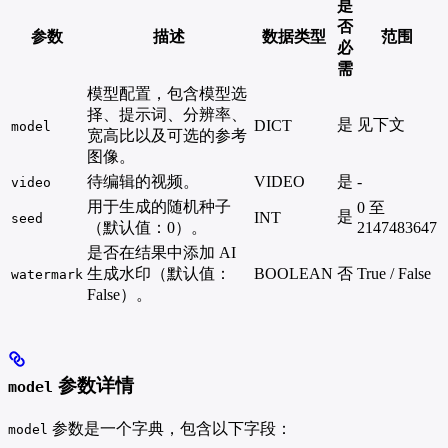
是
否
参数
描述
数据类型
范围
必
需
模型配置，包含模型选
择、提示词、分辨率、
是
见下文
DICT
model
宽高比以及可选的参考
图像。
待编辑的视频。
VIDEO
是
-
video
用于生成的随机种子
0 至
是
INT
seed
（默认值：0）。
2147483647
是否在结果中添加 AI
生成水印（默认值：
BOOLEAN
否
True / False
watermark
False）。
参数详情
model
参数是一个字典，包含以下字段：
model