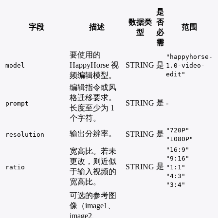
是
数据类
否
字段
描述
范围
型
必
需
要使用的
"happyhorse-
HappyHorse 视
STRING
是
model
1.0-video-
edit"
频编辑模型。
编辑指令或风
格迁移要求。
是
STRING
-
prompt
长度至少为 1
个字符。
"720P"
输出分辨率。
是
STRING
resolution
"1080P"
"16:9"
宽高比。若未
"9:16"
更改，则近似
是
STRING
ratio
"1:1"
于输入视频的
"4:3"
宽高比。
"3:4"
可选的参考图
像（image1、
image2、