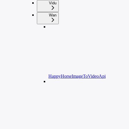
Vidu
Wan
HappyHorseImageToVideoApi