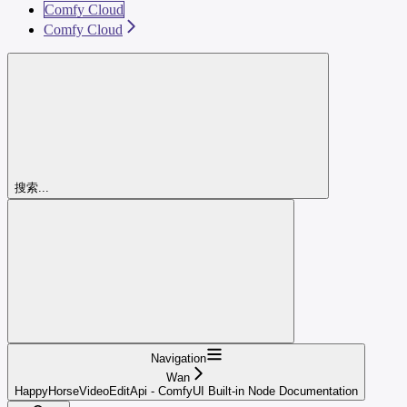
Comfy Cloud
Comfy Cloud
搜索...
Navigation
Wan
HappyHorseVideoEditApi - ComfyUI Built-in Node Documentation