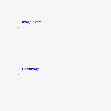
ImageInvert
LoadImage