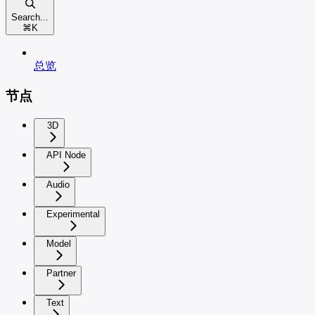
Search...
⌘
K
总览
节点
3D
API Node
Audio
Experimental
Model
Partner
Text