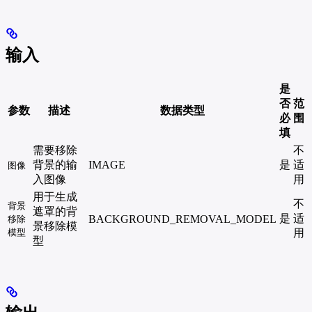
输入
是
否
范
参数
描述
数据类型
必
围
填
需要移除
不
背景的输
IMAGE
是
适
图像
入图像
用
用于生成
不
背景
遮罩的背
是
适
BACKGROUND_REMOVAL_MODEL
移除
景移除模
模型
用
型