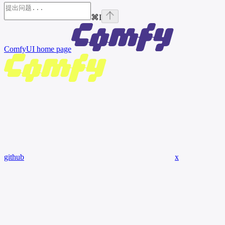
⌘
I
ComfyUI
home page
github
x