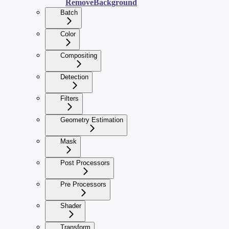
RemoveBackground
Batch
Color
Compositing
Detection
Filters
Geometry Estimation
Mask
Post Processors
Pre Processors
Shader
Transform