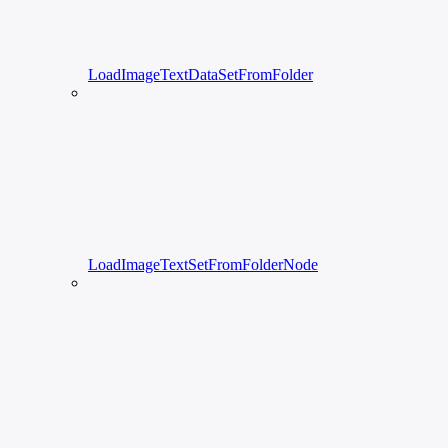
LoadImageTextDataSetFromFolder
LoadImageTextSetFromFolderNode