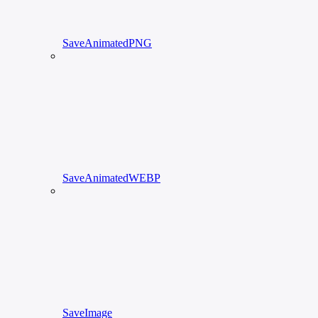
SaveAnimatedPNG
SaveAnimatedWEBP
SaveImage