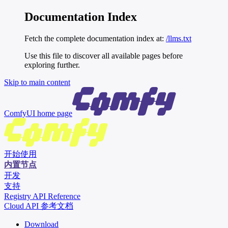
Documentation Index
Fetch the complete documentation index at:
/llms.txt
Use this file to discover all available pages before
exploring further.
Skip to main content
ComfyUI
home page
开始使用
内置节点
开发
支持
Registry API Reference
Cloud API 参考文档
Download