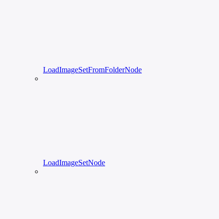
LoadImageSetFromFolderNode
LoadImageSetNode