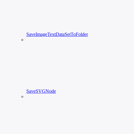
SaveImageTextDataSetToFolder
SaveSVGNode