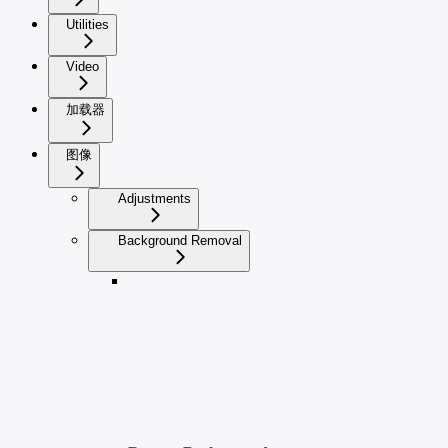
Utilities
Video
加载器
图像
Adjustments
Background Removal