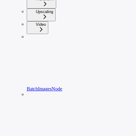
Upscaling
Video
BatchImagesNode