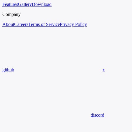
Features
Gallery
Download
Company
About
Careers
Terms of Service
Privacy Policy
github
x
discord