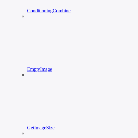
ConditioningCombine
EmptyImage
GetImageSize