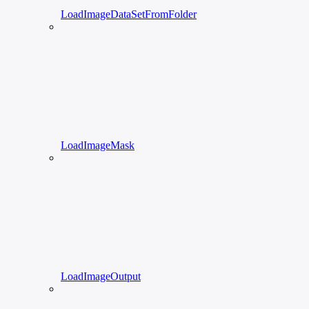
LoadImageDataSetFromFolder
LoadImageMask
LoadImageOutput