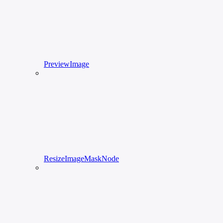
PreviewImage
ResizeImageMaskNode