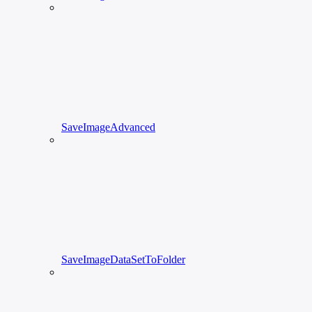
SaveImageAdvanced
SaveImageDataSetToFolder