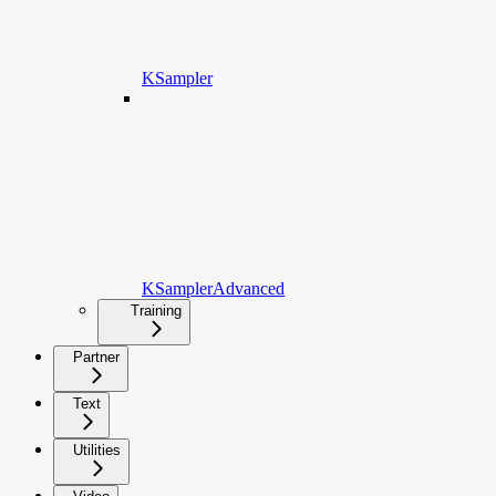
KSampler
KSamplerAdvanced
Training
Partner
Text
Utilities