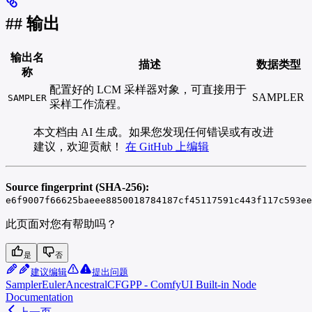
## 输出
输出名
描述
数据类型
称
配置好的 LCM 采样器对象，可直接用于
SAMPLER
SAMPLER
采样工作流程。
本文档由 AI 生成。如果您发现任何错误或有改进
建议，欢迎贡献！
在 GitHub 上编辑
Source fingerprint (SHA-256):
e6f9007f66625baeee8850018784187cf45117591c443f117c593ee
此页面对您有帮助吗？
是
否
建议编辑
提出问题
SamplerEulerAncestralCFGPP - ComfyUI Built-in Node
Documentation