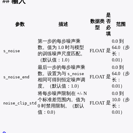
## 输入
是
数据类
否
参数
描述
范围
型
必
填
第一步的每步噪声乘
0.0 到
数。值为 1.0 时与模型
64.0（步
是
FLOAT
s_noise
的训练噪声尺度匹配。
长：
（默认值：1.0）
0.01）
最后一步的每步噪声乘
0.0 到
数。设置为与
64.0（步
s_noise
是
FLOAT
s_noise_end
相同可得到恒定噪声调
长：
度。（默认值：1.0）
0.01）
将每步噪声限制在 +/- N
0.0 到
个标准差范围内。值为
10.0（步
是
FLOAT
noise_clip_std
0 时禁用限制。（默认
长：
值：0.0）
0.01）