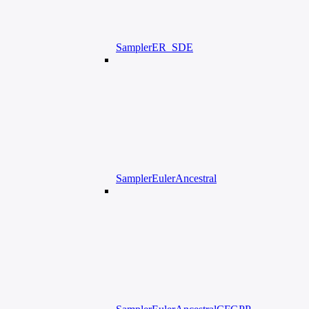
SamplerER_SDE
SamplerEulerAncestral