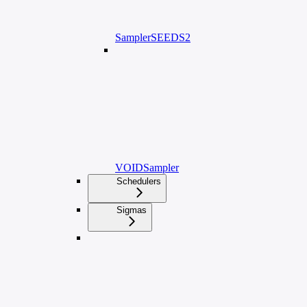
SamplerSEEDS2
VOIDSampler
Schedulers
Sigmas