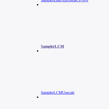
SamplerEulerAncestralCFGPP
SamplerLCM
SamplerLCMUpscale