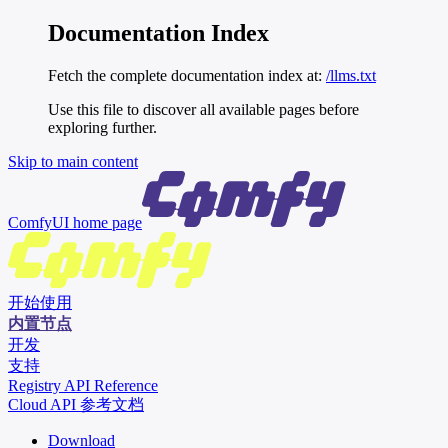
Documentation Index
Fetch the complete documentation index at:
/llms.txt
Use this file to discover all available pages before
exploring further.
Skip to main content
ComfyUI
home page
开始使用
内置节点
开发
支持
Registry API Reference
Cloud API 参考文档
Download