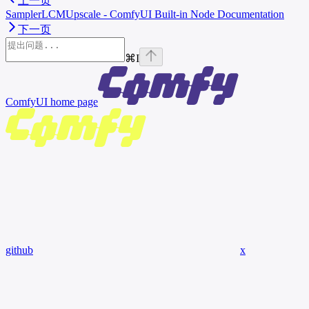
上一页
SamplerLCMUpscale - ComfyUI Built-in Node Documentation
下一页
⌘
I
ComfyUI
home page
github
x