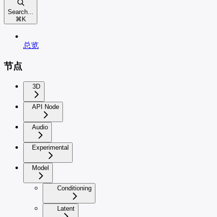
Search...
⌘
K
总览
节点
3D
API Node
Audio
Experimental
Model
Conditioning
Latent