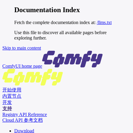
Documentation Index
Fetch the complete documentation index at:
/llms.txt
Use this file to discover all available pages before
exploring further.
Skip to main content
ComfyUI
home page
开始使用
内置节点
开发
支持
Registry API Reference
Cloud API 参考文档
Download