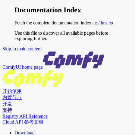
Documentation Index
Fetch the complete documentation index at:
/llms.txt
Use this file to discover all available pages before
exploring further.
Skip to main content
ComfyUI
home page
开始使用
内置节点
开发
支持
Registry API Reference
Cloud API 参考文档
Download