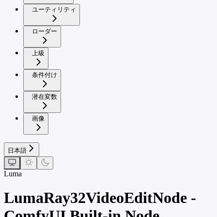
ユーティリティ
ローダー
上級
条件付け
潜在変数
画像
日本語
Luma
LumaRay32VideoEditNode -
ComfyUI Built-in Node