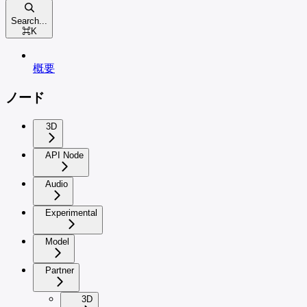
Search...
⌘
K
概要
ノード
3D
API Node
Audio
Experimental
Model
Partner
3D