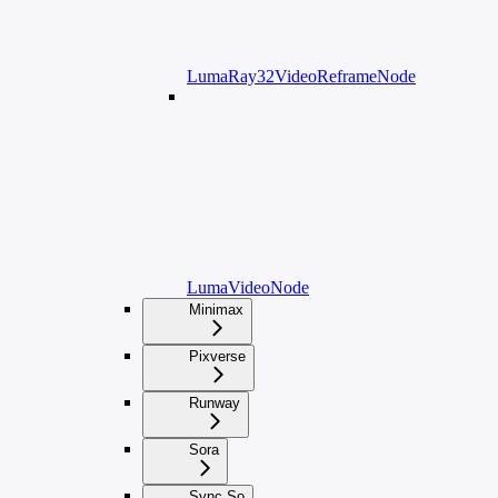
LumaRay32VideoReframeNode
LumaVideoNode
Minimax
Pixverse
Runway
Sora
Sync.So