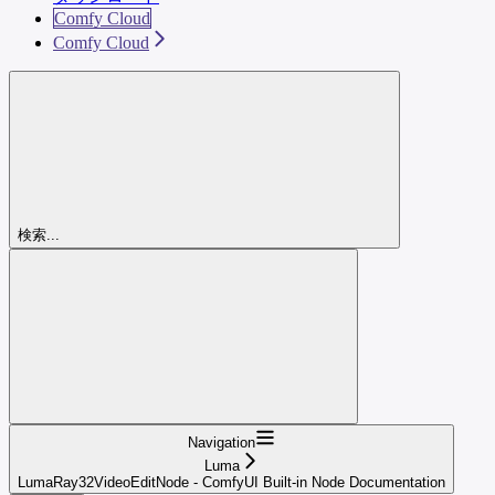
Comfy Cloud
Comfy Cloud
検索...
Navigation
Luma
LumaRay32VideoEditNode - ComfyUI Built-in Node Documentation