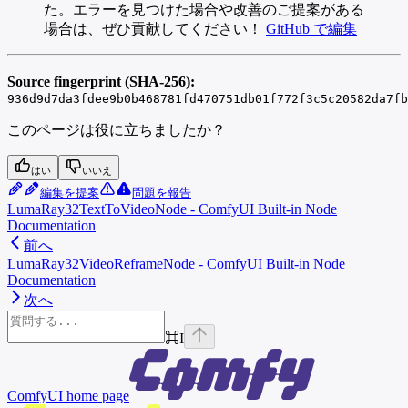
た。エラーを見つけた場合や改善のご提案がある
場合は、ぜひ貢献してください！
GitHub で編集
Source fingerprint (SHA-256):
936d9d7da3fdee9b0b468781fd470751db01f772f3c5c20582da7fb
このページは役に立ちましたか？
はい
いいえ
編集を提案
問題を報告
LumaRay32TextToVideoNode - ComfyUI Built-in Node
Documentation
前へ
LumaRay32VideoReframeNode - ComfyUI Built-in Node
Documentation
次へ
⌘
I
ComfyUI
home page