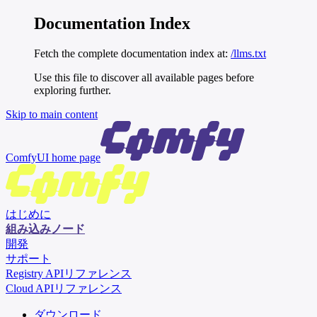
Documentation Index
Fetch the complete documentation index at:
/llms.txt
Use this file to discover all available pages before
exploring further.
Skip to main content
ComfyUI
home page
はじめに
組み込みノード
開発
サポート
Registry APIリファレンス
Cloud APIリファレンス
ダウンロード