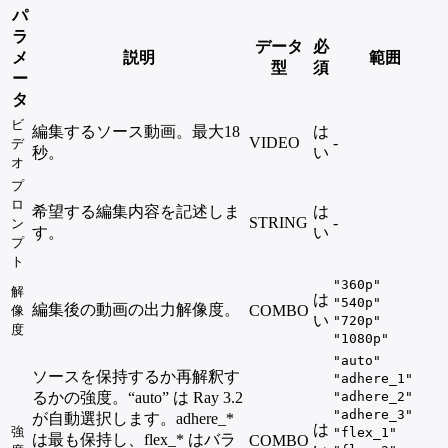
パ
ラ
データ
必
メ
説明
範囲
型
須
ー
タ
ビ
編集するソース動画。最大18
は
VIDEO
-
デ
秒。
い
オ
プ
ロ
希望する編集内容を記述しま
は
STRING
-
ン
す。
い
プ
ト
"360p"
解
は
"540p"
編集後の動画の出力解像度。
COMBO
像
い
"720p"
度
"1080p"
"auto"
ソースを保持するか再解釈す
"adhere_1"
るかの強度。“auto” は Ray 3.2
"adhere_2"
"adhere_3"
が自動選択します。adhere_*
は
強
"flex_1"
は最も保持し、flex_* はバラ
COMBO