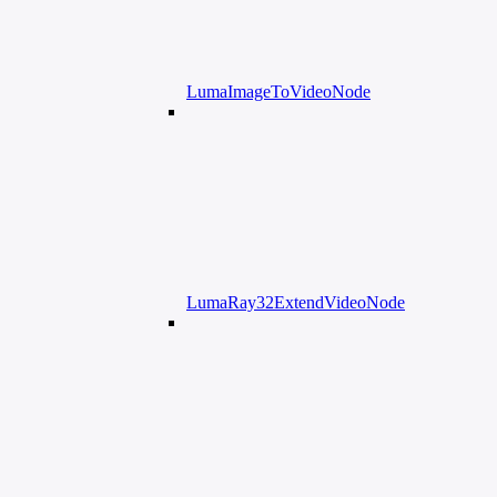
LumaImageToVideoNode
LumaRay32ExtendVideoNode