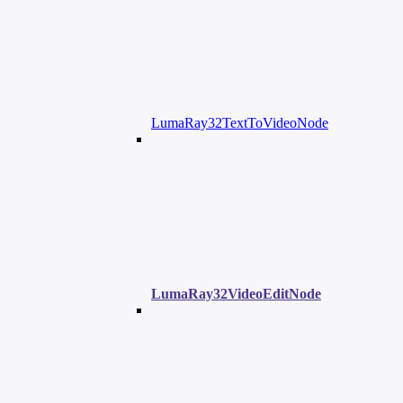
LumaRay32TextToVideoNode
LumaRay32VideoEditNode