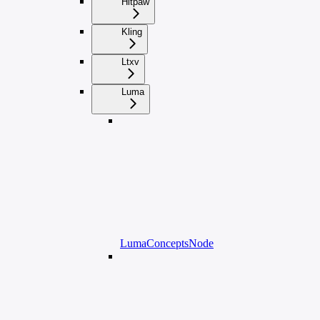
Hitpaw
Kling
Ltxv
Luma
LumaConceptsNode