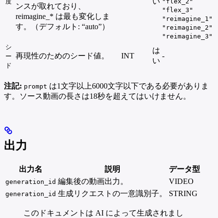
い
度
"flex_2"
ンスが取れており、
"flex_3"
reimagine_* は最も変化しま
"reimagine_1"
す。（デフォルト: “auto”）
"reimagine_2"
"reimagine_3"
シ
は
再現性のためのシード値。
INT
-
ー
い
ド
注記:
は1文字以上6000文字以下である必要がありま
prompt
す。ソース動画の長さは18秒を超えてはいけません。
出力
出力名
説明
データ型
編集後の動画出力。
VIDEO
generation_id
生成リクエストの一意識別子。
STRING
generation_id
このドキュメントは AI によって生成されまし