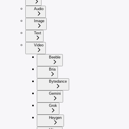
Audio
Image
Text
Video
Beeble
Bria
Bytedance
Gemini
Grok
Heygen