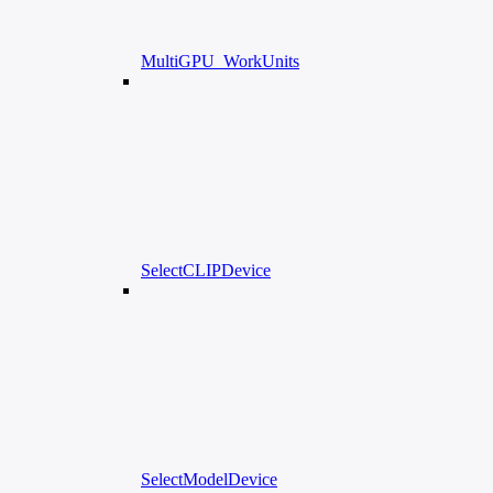
MultiGPU_WorkUnits
SelectCLIPDevice
SelectModelDevice