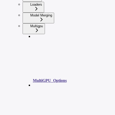
Loaders
Model Merging
Multigpu
MultiGPU_Options