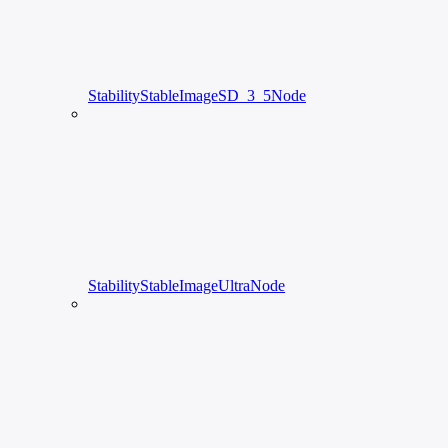
StabilityStableImageSD_3_5Node
StabilityStableImageUltraNode