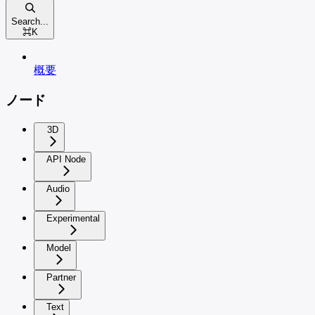
Search...
⌘
K
概要
ノード
3D
API Node
Audio
Experimental
Model
Partner
Text