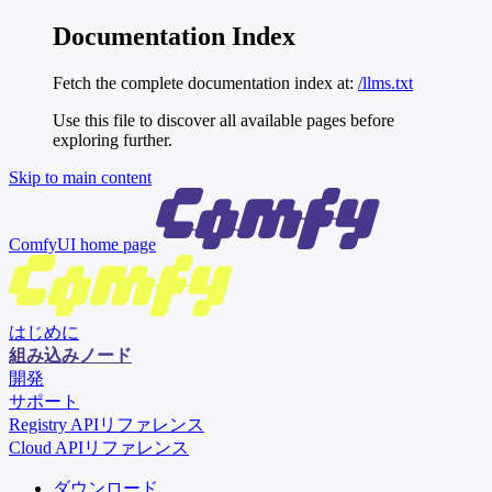
Documentation Index
Fetch the complete documentation index at:
/llms.txt
Use this file to discover all available pages before
exploring further.
Skip to main content
ComfyUI
home page
はじめに
組み込みノード
開発
サポート
Registry APIリファレンス
Cloud APIリファレンス
ダウンロード