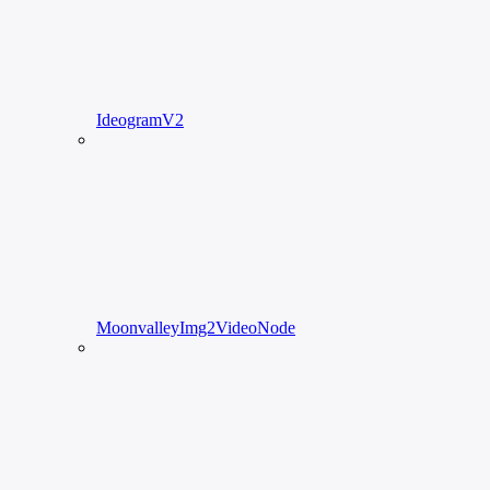
IdeogramV2
MoonvalleyImg2VideoNode