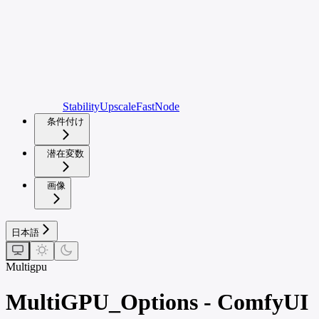
StabilityUpscaleFastNode
条件付け
潜在変数
画像
日本語
Multigpu
MultiGPU_Options - ComfyUI