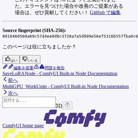
た。エラーを見つけた場合や改善のご提案がある
場合は、ぜひ貢献してください！
GitHub で編集
Source fingerprint (SHA-256):
8010460560a69c57d4ee0d8c3728a7a5d999e56ef5316b557fba0c6
このページは役に立ちましたか？
はい
いいえ
編集を提案
問題を報告
SaveLoRANode - ComfyUI Built-in Node Documentation
前へ
MultiGPU_WorkUnits - ComfyUI Built-in Node Documentation
次へ
⌘
I
ComfyUI
home page