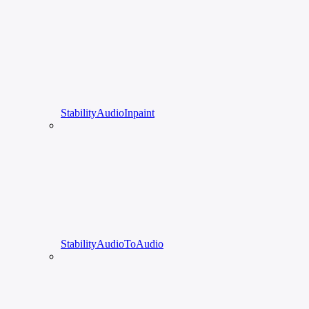
StabilityAudioInpaint
StabilityAudioToAudio