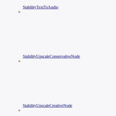
StabilityTextToAudio
StabilityUpscaleConservativeNode
StabilityUpscaleCreativeNode