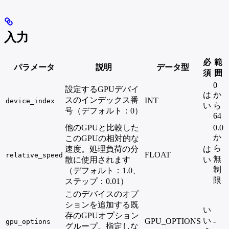
入力
必
範
パラメータ
説明
データ型
須
囲
0
設定するGPUデバイ
は
か
スのインデックス番
INT
device_index
い
ら
号（デフォルト：0）
64
他のGPUと比較した
0.0
か
このGPUの相対的な
ら
速度。処理負荷の分
は
FLOAT
relative_speed
無
散に使用されます
い
制
（デフォルト：1.0、
限
ステップ：0.01）
このデバイスのオプ
ションを追加する既
い
存のGPUオプション
い
GPU_OPTIONS
-
gpu_options
グループ。指定しな