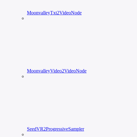
MoonvalleyTxt2VideoNode
MoonvalleyVideo2VideoNode
SeedVR2ProgressiveSampler