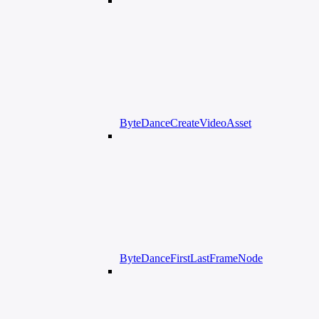
ByteDanceCreateVideoAsset
ByteDanceFirstLastFrameNode