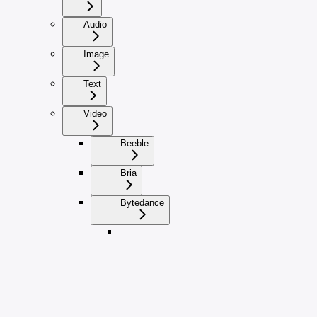
Audio
Image
Text
Video
Beeble
Bria
Bytedance