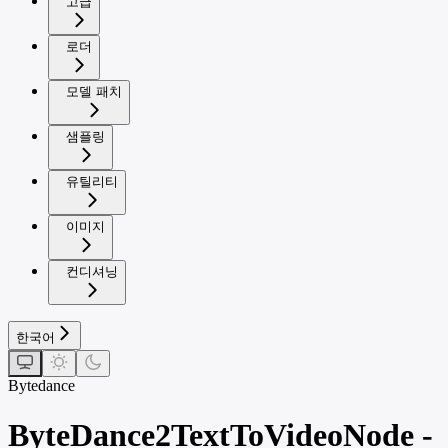
고급
로더
모델 패치
샘플링
유틸리티
이미지
컨디셔닝
한국어
Bytedance
ByteDance2TextToVideoNode -