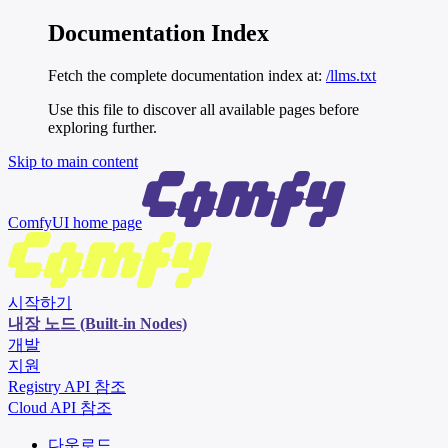
Documentation Index
Fetch the complete documentation index at:
/llms.txt
Use this file to discover all available pages before
exploring further.
Skip to main content
ComfyUI
home page
시작하기
내장 노드 (Built-in Nodes)
개발
지원
Registry API 참조
Cloud API 참조
다운로드