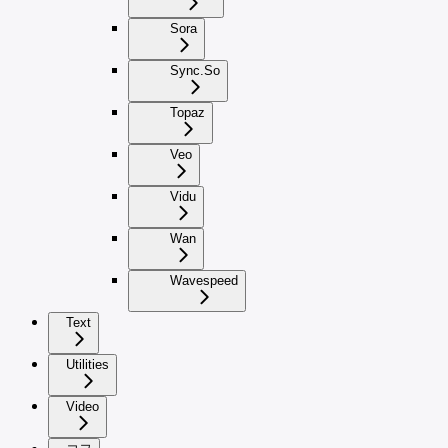
Sora
Sync.So
Topaz
Veo
Vidu
Wan
Wavespeed
Text
Utilities
Video