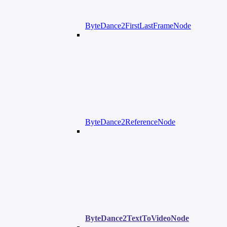
ByteDance2FirstLastFrameNode
ByteDance2ReferenceNode
ByteDance2TextToVideoNode