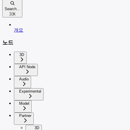
Search...
⌘
K
개요
노드
3D
API Node
Audio
Experimental
Model
Partner
3D