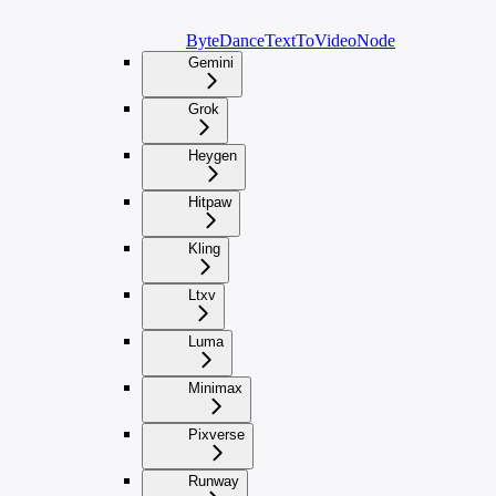
ByteDanceTextToVideoNode
Gemini
Grok
Heygen
Hitpaw
Kling
Ltxv
Luma
Minimax
Pixverse
Runway