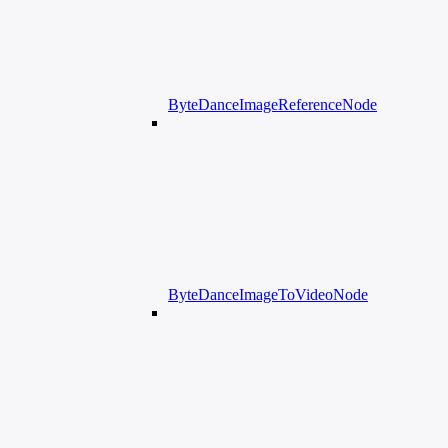
ByteDanceImageReferenceNode
ByteDanceImageToVideoNode