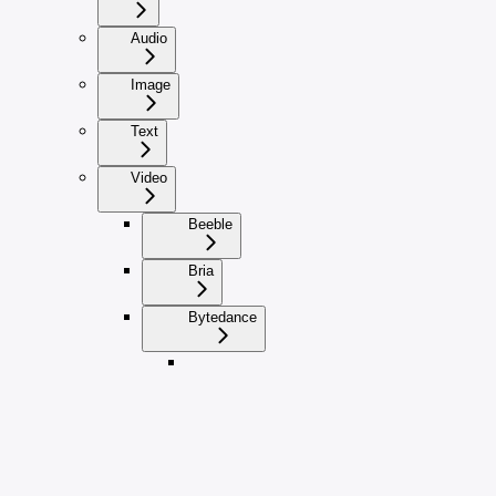
Audio
Image
Text
Video
Beeble
Bria
Bytedance