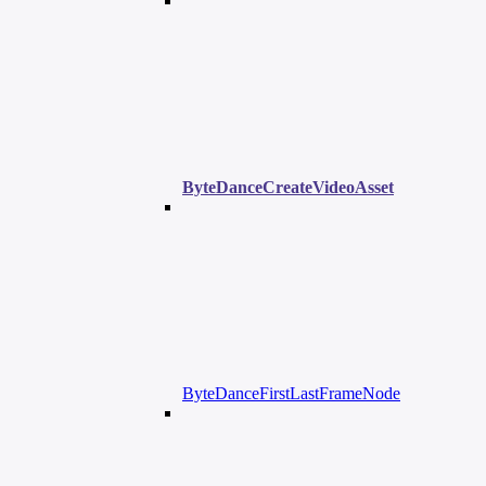
ByteDanceCreateVideoAsset
ByteDanceFirstLastFrameNode