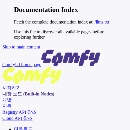
Documentation Index
Fetch the complete documentation index at:
/llms.txt
Use this file to discover all available pages before
exploring further.
Skip to main content
ComfyUI
home page
시작하기
내장 노드 (Built-in Nodes)
개발
지원
Registry API 참조
Cloud API 참조
다운로드