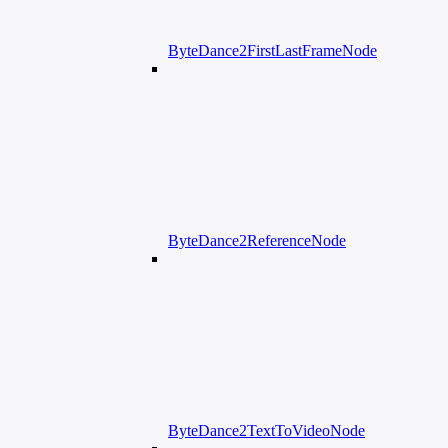
ByteDance2FirstLastFrameNode
ByteDance2ReferenceNode
ByteDance2TextToVideoNode