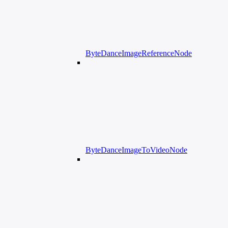
ByteDanceImageReferenceNode
ByteDanceImageToVideoNode