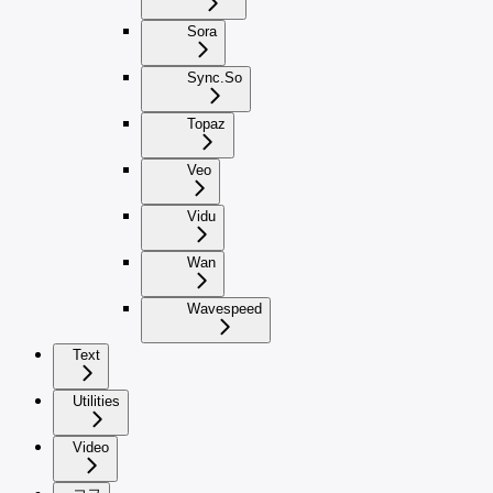
Sora
Sync.So
Topaz
Veo
Vidu
Wan
Wavespeed
Text
Utilities
Video