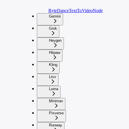
ByteDanceTextToVideoNode
Gemini
Grok
Heygen
Hitpaw
Kling
Ltxv
Luma
Minimax
Pixverse
Runway