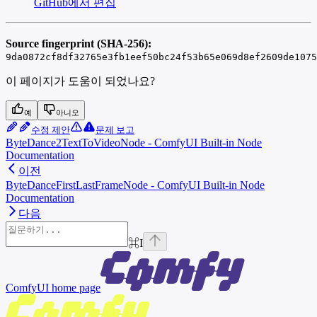
GitHub에서 편집
Source fingerprint (SHA-256):
9da0872cf8df32765e3fb1eef50bc24f53b65e069d8ef2609de1075
이 페이지가 도움이 되었나요?
예
아니오
수정 제안
문제 보고
ByteDance2TextToVideoNode - ComfyUI Built-in Node
Documentation
이전
ByteDanceFirstLastFrameNode - ComfyUI Built-in Node
Documentation
다음
⌘
I
ComfyUI
home page