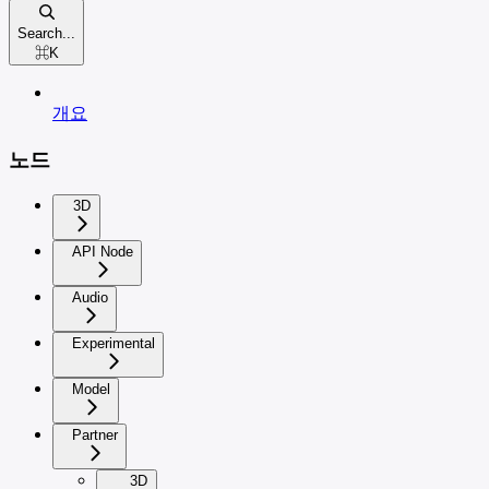
Search...
⌘
K
개요
노드
3D
API Node
Audio
Experimental
Model
Partner
3D