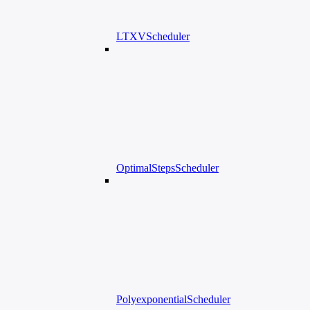
LTXVScheduler
OptimalStepsScheduler
PolyexponentialScheduler