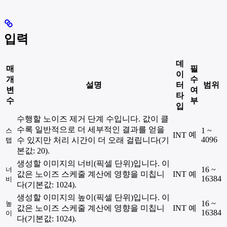
입력
데
매
필
이
개
수
설명
터
범위
변
여
타
수
부
입
수행할 노이즈 제거 단계 수입니다. 값이 클
수록 일반적으로 더 세부적인 결과를 얻을
1 ~
스
예
INT
4096
수 있지만 처리 시간이 더 오래 걸립니다(기
텝
본값: 20).
생성할 이미지의 너비(픽셀 단위)입니다. 이
16 ~
너
값은 노이즈 스케줄 계산에 영향을 미칩니
INT
예
16384
비
다(기본값: 1024).
생성할 이미지의 높이(픽셀 단위)입니다. 이
16 ~
높
값은 노이즈 스케줄 계산에 영향을 미칩니
INT
예
16384
이
다(기본값: 1024).