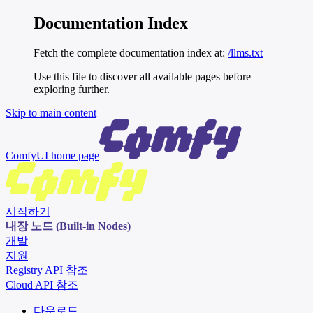
Documentation Index
Fetch the complete documentation index at:
/llms.txt
Use this file to discover all available pages before
exploring further.
Skip to main content
ComfyUI
home page
시작하기
내장 노드 (Built-in Nodes)
개발
지원
Registry API 참조
Cloud API 참조
다운로드