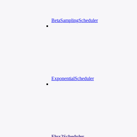
BetaSamplingScheduler
ExponentialScheduler
Flux2Scheduler