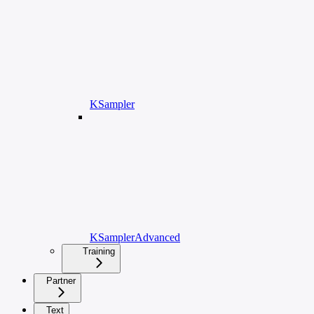
KSampler
KSamplerAdvanced
Training
Partner
Text