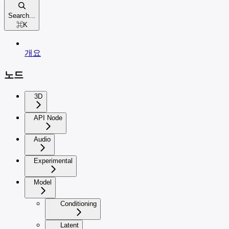
Search...
⌘
K
개요
노드
3D
API Node
Audio
Experimental
Model
Conditioning
Latent