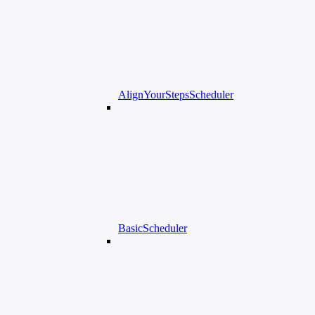
AlignYourStepsScheduler
BasicScheduler