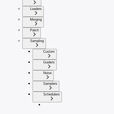
Loaders
Merging
Patch
Sampling
Custom
Guiders
Noise
Samplers
Schedulers