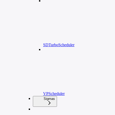
SDTurboScheduler
VPScheduler
Sigmas