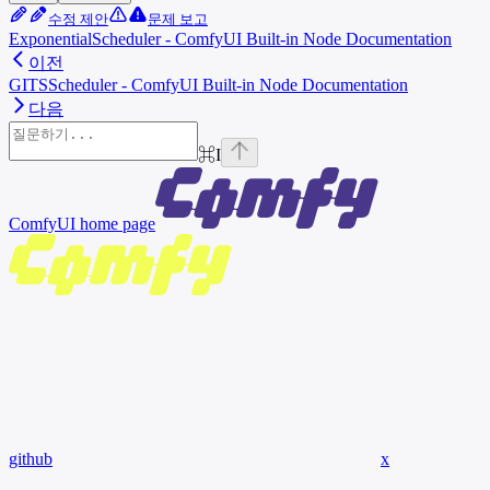
수정 제안
문제 보고
ExponentialScheduler - ComfyUI Built-in Node Documentation
이전
GITSScheduler - ComfyUI Built-in Node Documentation
다음
⌘
I
ComfyUI
home page
github
x