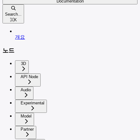
Documentation
Search...
⌘
K
개요
노드
3D
API Node
Audio
Experimental
Model
Partner