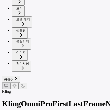
로더
모델 패치
샘플링
유틸리티
이미지
컨디셔닝
한국어
Kling
KlingOmniProFirstLastFrame