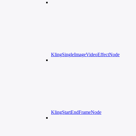
KlingSingleImageVideoEffectNode
KlingStartEndFrameNode