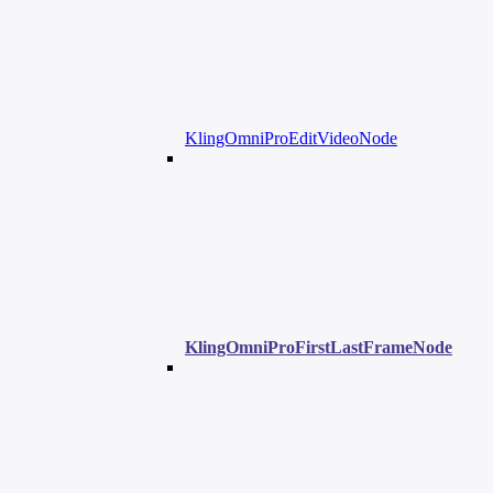
KlingOmniProEditVideoNode
KlingOmniProFirstLastFrameNode