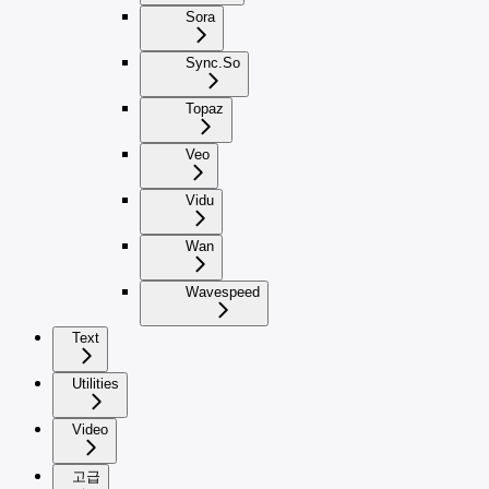
Sora
Sync.So
Topaz
Veo
Vidu
Wan
Wavespeed
Text
Utilities
Video
고급