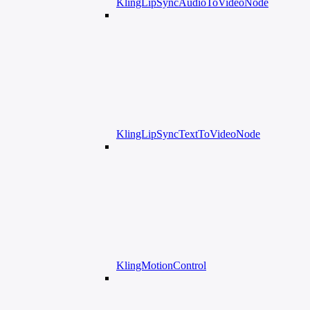
KlingLipSyncAudioToVideoNode
KlingLipSyncTextToVideoNode
KlingMotionControl