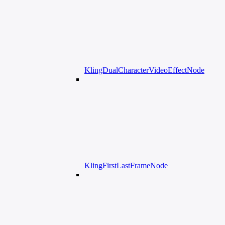
KlingDualCharacterVideoEffectNode
KlingFirstLastFrameNode