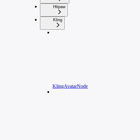
Hitpaw
Kling
KlingAvatarNode