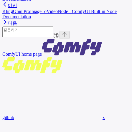
이전
KlingOmniProImageToVideoNode - ComfyUI Built-in Node
Documentation
다음
⌘
I
ComfyUI
home page
github
x