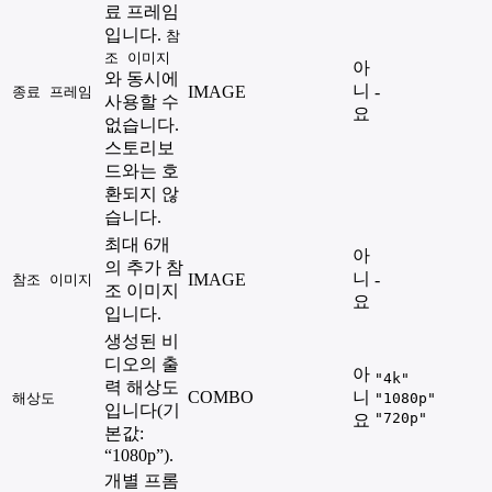
료 프레임
입니다.
참
조 이미지
아
와 동시에
니
IMAGE
-
종료 프레임
사용할 수
요
없습니다.
스토리보
드와는 호
환되지 않
습니다.
최대 6개
아
의 추가 참
니
IMAGE
-
참조 이미지
조 이미지
요
입니다.
생성된 비
디오의 출
아
"4k"
력 해상도
COMBO
니
해상도
"1080p"
입니다(기
"720p"
요
본값:
“1080p”).
개별 프롬