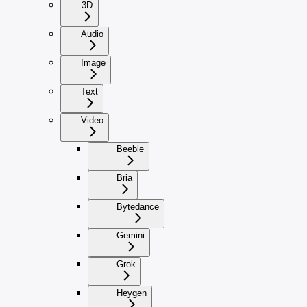
3D
Audio
Image
Text
Video
Beeble
Bria
Bytedance
Gemini
Grok
Heygen