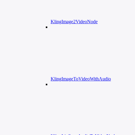
KlingImage2VideoNode
KlingImageToVideoWithAudio