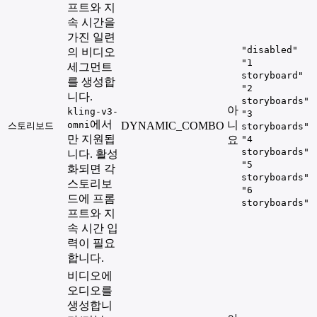
프트와 지
속 시간을
가진 일련
"disabled"
의 비디오
"1
세그먼트
storyboard"
를 생성합
"2
니다.
storyboards"
아
kling-v3-
"3
에서
니
omni
DYNAMIC_COMBO
스토리보드
storyboards"
만 지원됩
요
"4
storyboards"
니다. 활성
"5
화되면 각
storyboards"
스토리보
"6
드에 프롬
storyboards"
프트와 지
속 시간 입
력이 필요
합니다.
비디오에
오디오를
생성합니