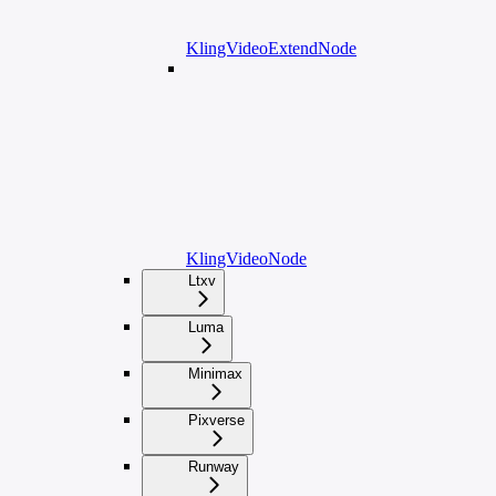
KlingVideoExtendNode
KlingVideoNode
Ltxv
Luma
Minimax
Pixverse
Runway