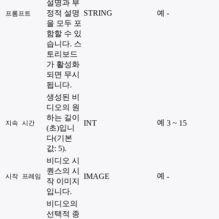
설명과 부
정적 설명
STRING
예
-
프롬프트
을 모두 포
함할 수 있
습니다. 스
토리보드
가 활성화
되면 무시
됩니다.
생성된 비
디오의 원
하는 길이
예
INT
3 ~ 15
지속 시간
(초)입니
다(기본
값: 5).
비디오 시
퀀스의 시
예
IMAGE
-
시작 프레임
작 이미지
입니다.
비디오의
선택적 종