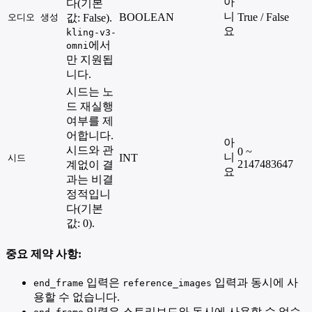
아
다(기본
니
BOOLEAN
True / False
오디오 생성
값: False).
요
kling-v3-
에서
omni
만 지원됩
니다.
시드는 노
드 재실행
여부를 제
어합니다.
아
시드와 관
0 ~
니
INT
시드
2147483647
계없이 결
요
과는 비결
정적입니
다(기본
값: 0).
중요 제약 사항:
입력은
입력과 동시에 사
end_frame
reference_images
용할 수 없습니다.
입력은 스토리보드와 동시에 사용할 수 없습