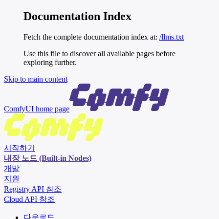
Documentation Index
Fetch the complete documentation index at:
/llms.txt
Use this file to discover all available pages before
exploring further.
Skip to main content
ComfyUI
home page
시작하기
내장 노드 (Built-in Nodes)
개발
지원
Registry API 참조
Cloud API 참조
다운로드