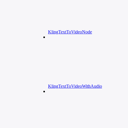
KlingTextToVideoNode
KlingTextToVideoWithAudio