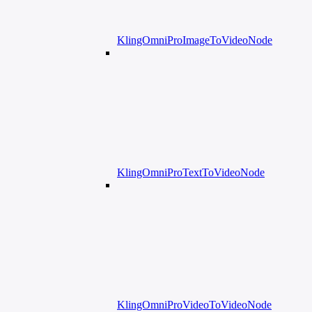
KlingOmniProImageToVideoNode
KlingOmniProTextToVideoNode
KlingOmniProVideoToVideoNode