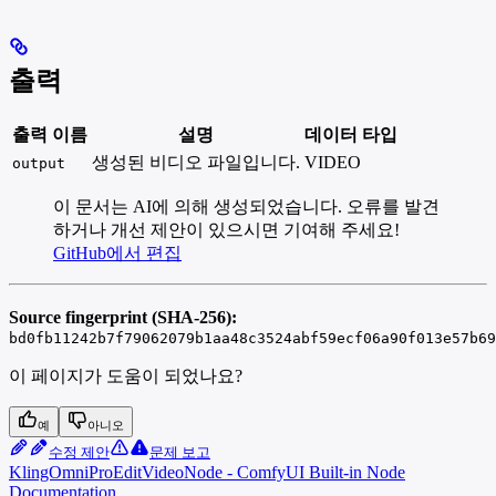
출력
출력 이름
설명
데이터 타입
생성된 비디오 파일입니다.
VIDEO
output
이 문서는 AI에 의해 생성되었습니다. 오류를 발견
하거나 개선 제안이 있으시면 기여해 주세요!
GitHub에서 편집
Source fingerprint (SHA-256):
bd0fb11242b7f79062079b1aa48c3524abf59ecf06a90f013e57b69
이 페이지가 도움이 되었나요?
예
아니오
수정 제안
문제 보고
KlingOmniProEditVideoNode - ComfyUI Built-in Node
Documentation