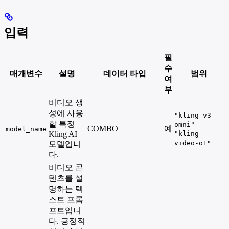
입력
필
수
매개변수
설명
데이터 타입
범위
여
부
비디오 생
성에 사용
"kling-v3-
할 특정
omni"
COMBO
예
model_name
Kling AI
"kling-
video-o1"
모델입니
다.
비디오 콘
텐츠를 설
명하는 텍
스트 프롬
프트입니
다. 긍정적