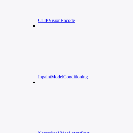
CLIPVisionEncode
InpaintModelConditioning