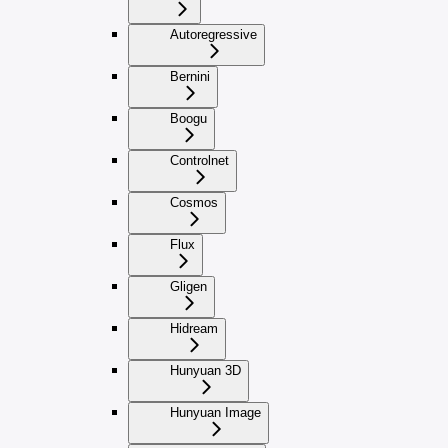
Autoregressive
Bernini
Boogu
Controlnet
Cosmos
Flux
Gligen
Hidream
Hunyuan 3D
Hunyuan Image