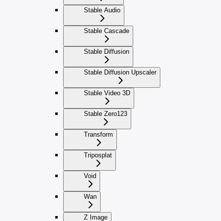
Stable Audio
Stable Cascade
Stable Diffusion
Stable Diffusion Upscaler
Stable Video 3D
Stable Zero123
Transform
Triposplat
Void
Wan
Z Image