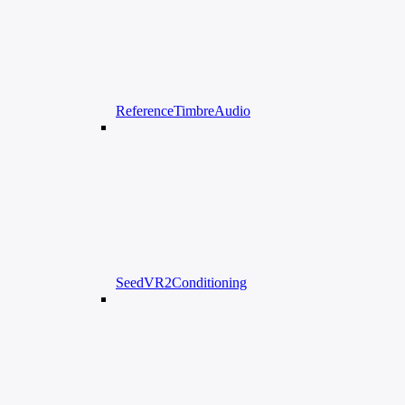
ReferenceTimbreAudio
SeedVR2Conditioning