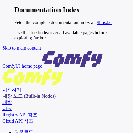
Documentation Index
Fetch the complete documentation index at:
/llms.txt
Use this file to discover all available pages before
exploring further.
Skip to main content
ComfyUI
home page
시작하기
내장 노드 (Built-in Nodes)
개발
지원
Registry API 참조
Cloud API 참조
다운로드