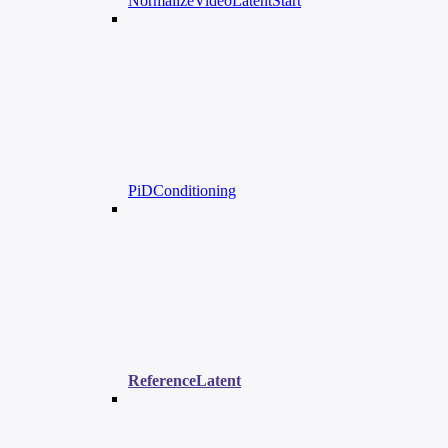
NormalizeVideoLatentStart
PiDConditioning
ReferenceLatent