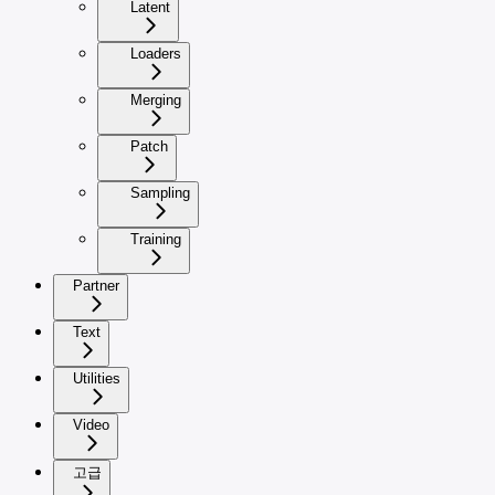
Latent
Loaders
Merging
Patch
Sampling
Training
Partner
Text
Utilities
Video
고급