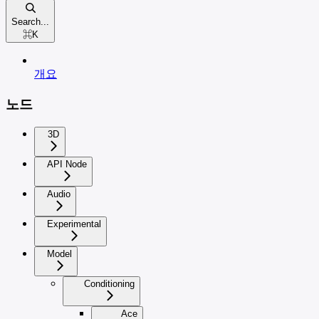
Search...
⌘
K
개요
노드
3D
API Node
Audio
Experimental
Model
Conditioning
Ace