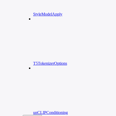
StyleModelApply
T5TokenizerOptions
unCLIPConditioning