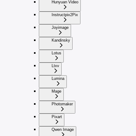
Hunyuan Video
Instructpix2Pix
Joyimage
Kandinsky
Lotus
Ltxv
Lumina
Mage
Photomaker
Pixart
Qwen Image