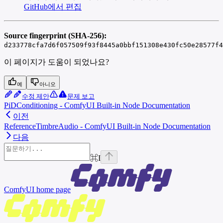
GitHub에서 편집
Source fingerprint (SHA-256):
d233778cfa7d6f057509f93f8445a0bbf151308e430fc50e28577f4
이 페이지가 도움이 되었나요?
예
아니오
수정 제안
문제 보고
PiDConditioning - ComfyUI Built-in Node Documentation
이전
ReferenceTimbreAudio - ComfyUI Built-in Node Documentation
다음
⌘
I
ComfyUI
home page