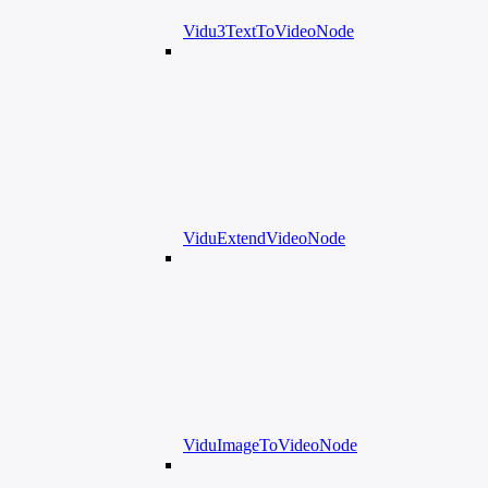
Vidu3TextToVideoNode
ViduExtendVideoNode
ViduImageToVideoNode