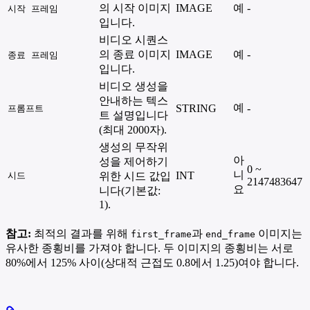
의 시작 이미지
IMAGE
예
-
시작 프레임
입니다.
비디오 시퀀스
의 종료 이미지
IMAGE
예
-
종료 프레임
입니다.
비디오 생성을
안내하는 텍스
예
STRING
-
프롬프트
트 설명입니다
(최대 2000자).
생성의 무작위
아
성을 제어하기
0 ~
니
INT
시드
위한 시드 값입
2147483647
요
니다(기본값:
1).
참고:
최적의 결과를 위해
과
이미지는
first_frame
end_frame
유사한 종횡비를 가져야 합니다. 두 이미지의 종횡비는 서로
80%에서 125% 사이(상대적 근접도 0.8에서 1.25)여야 합니다.