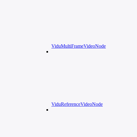
ViduMultiFrameVideoNode
ViduReferenceVideoNode