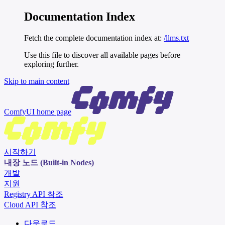
Documentation Index
Fetch the complete documentation index at:
/llms.txt
Use this file to discover all available pages before
exploring further.
Skip to main content
ComfyUI
home page
시작하기
내장 노드 (Built-in Nodes)
개발
지원
Registry API 참조
Cloud API 참조
다운로드