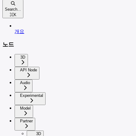
Search...
⌘
K
개요
노드
3D
API Node
Audio
Experimental
Model
Partner
3D