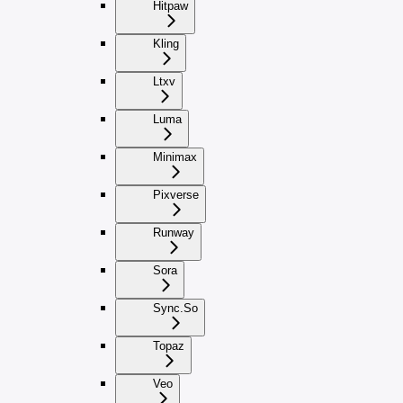
Hitpaw
Kling
Ltxv
Luma
Minimax
Pixverse
Runway
Sora
Sync.So
Topaz
Veo