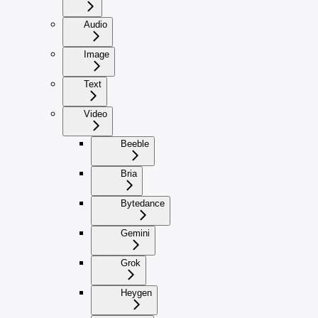
Audio
Image
Text
Video
Beeble
Bria
Bytedance
Gemini
Grok
Heygen