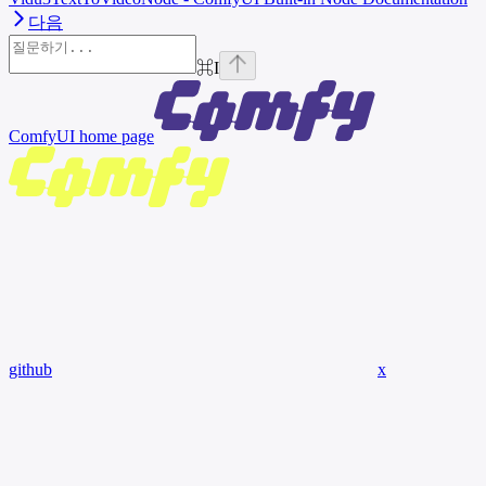
다음
⌘
I
ComfyUI
home page
github
x