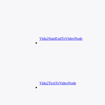
Vidu2StartEndToVideoNode
Vidu2TextToVideoNode