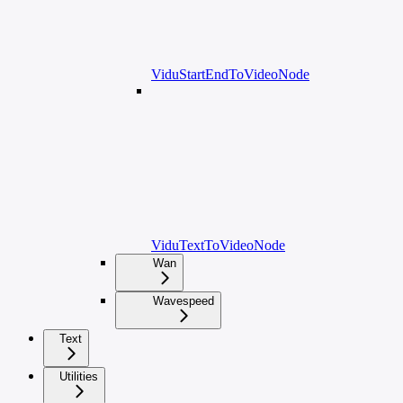
ViduStartEndToVideoNode
ViduTextToVideoNode
Wan
Wavespeed
Text
Utilities