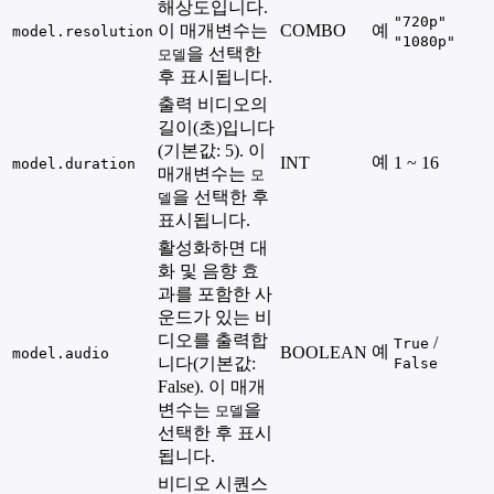
해상도입니다.
"720p"
이 매개변수는
COMBO
예
model.resolution
"1080p"
을 선택한
모델
후 표시됩니다.
출력 비디오의
길이(초)입니다
(기본값: 5). 이
예
INT
1 ~ 16
model.duration
매개변수는
모
을 선택한 후
델
표시됩니다.
활성화하면 대
화 및 음향 효
과를 포함한 사
운드가 있는 비
디오를 출력합
/
True
예
BOOLEAN
model.audio
니다(기본값:
False
False). 이 매개
변수는
을
모델
선택한 후 표시
됩니다.
비디오 시퀀스