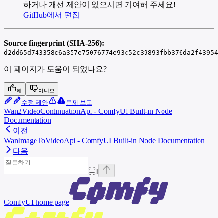
하거나 개선 제안이 있으시면 기여해 주세요!
GitHub에서 편집
Source fingerprint (SHA-256):
d2dd65d743358c6a357e75076774e93c52c39893fbb376da2f43954
이 페이지가 도움이 되었나요?
예
아니오
수정 제안
문제 보고
Wan2VideoContinuationApi - ComfyUI Built-in Node
Documentation
이전
WanImageToVideoApi - ComfyUI Built-in Node Documentation
다음
⌘
I
ComfyUI
home page