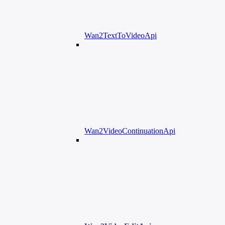
Wan2TextToVideoApi
Wan2VideoContinuationApi