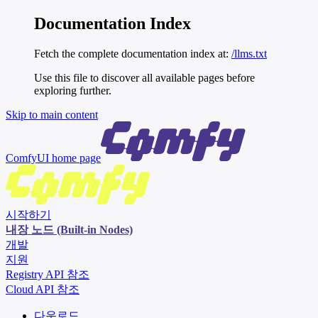
Documentation Index
Fetch the complete documentation index at:
/llms.txt
Use this file to discover all available pages before
exploring further.
Skip to main content
ComfyUI
home page
시작하기
내장 노드 (Built-in Nodes)
개발
지원
Registry API 참조
Cloud API 참조
다운로드