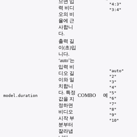
으면 입
"4:3"
력 비디
"3:4"
오의 비
율에 근
사합니
다.
출력 길
이(초)입
니다.
‘auto’는
입력 비
"auto"
디오 길
"2"
이와 일
"3"
치합니
"4"
다. 특정
"5"
COMBO
예
model.duration
"6"
값을 지
"7"
정하면
"8"
비디오
"9"
시작 부
"10"
분부터
잘라냅