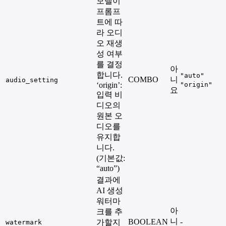
모델이
프롬프
트에 따
라 오디
오 재생
성 여부
를 결정
아
합니다.
"auto"
COMBO
니
audio_setting
‘origin’:
"origin"
요
입력 비
디오의
원본 오
디오를
유지합
니다.
(기본값:
“auto”)
결과에
AI 생성
워터마
아
크를 추
니
BOOLEAN
-
가할지
watermark