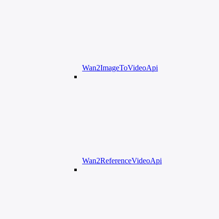
Wan2ImageToVideoApi
Wan2ReferenceVideoApi