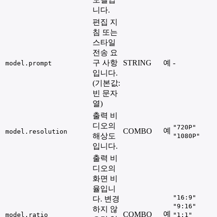
니다.
편집 지
침 또는
스타일
전송 요
구 사항
STRING
예
-
model.prompt
입니다.
(기본값:
빈 문자
열)
출력 비
디오의
"720P"
예
COMBO
model.resolution
해상도
"1080P"
입니다.
출력 비
디오의
화면 비
율입니
"16:9"
다. 변경
"9:16"
하지 않
예
COMBO
model.ratio
"1:1"