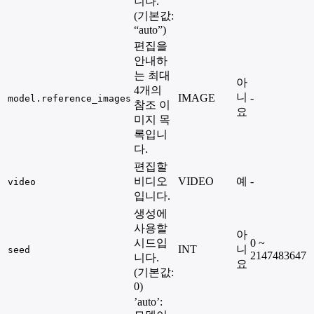
니다.
(기본값:
“auto”)
편집을
안내하
는 최대
아
4개의
니
IMAGE
-
model.reference_images
참조 이
요
미지 목
록입니
다.
편집할
비디오
VIDEO
예
-
video
입니다.
생성에
사용할
아
시드입
0 ~
INT
니
seed
2147483647
니다.
요
(기본값:
0)
’auto’: