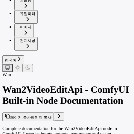
샘플링
유틸리티
이미지
컨디셔닝
한국어
Wan
Wan2VideoEditApi - ComfyUI
Built-in Node Documentation
페이지 복사
페이지 복사
Complete documentation for the Wan2VideoEditApi node in
ComfyUI. Learn its inputs, outputs, parameters and usage.