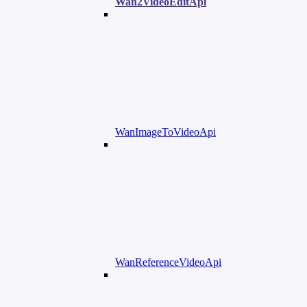
Wan2VideoEditApi
WanImageToVideoApi
WanReferenceVideoApi