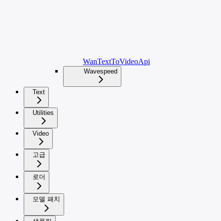
WanTextToVideoApi
Wavespeed
Text
Utilities
Video
고급
로더
모델 패치