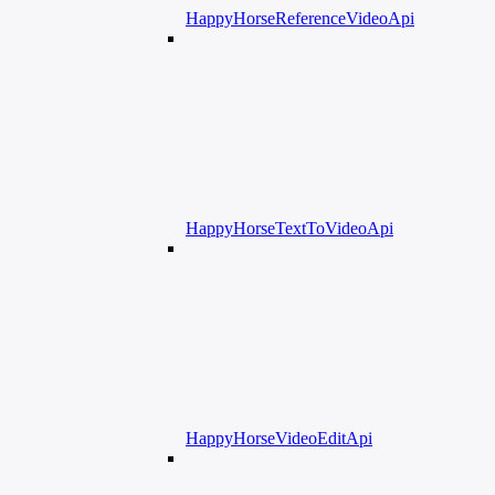
HappyHorseReferenceVideoApi
HappyHorseTextToVideoApi
HappyHorseVideoEditApi