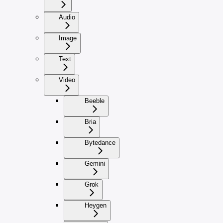
Audio
Image
Text
Video
Beeble
Bria
Bytedance
Gemini
Grok
Heygen