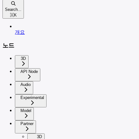
Search...
⌘
K
개요
노드
3D
API Node
Audio
Experimental
Model
Partner
3D