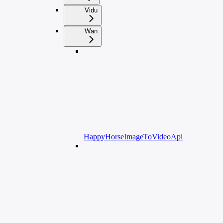
Vidu
Wan
HappyHorseImageToVideoApi