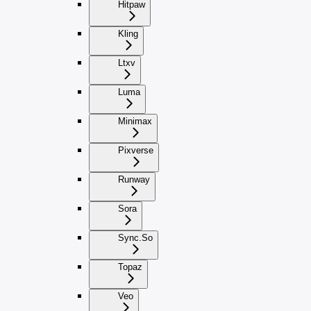
Hitpaw
Kling
Ltxv
Luma
Minimax
Pixverse
Runway
Sora
Sync.So
Topaz
Veo