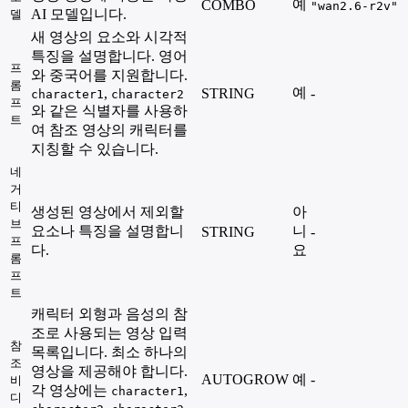
예
COMBO
"wan2.6-r2v"
AI 모델입니다.
델
새 영상의 요소와 시각적
특징을 설명합니다. 영어
프
와 중국어를 지원합니다.
롬
예
,
STRING
-
character1
character2
프
와 같은 식별자를 사용하
트
여 참조 영상의 캐릭터를
지칭할 수 있습니다.
네
거
티
생성된 영상에서 제외할
아
브
요소나 특징을 설명합니
니
STRING
-
프
다.
요
롬
프
트
캐릭터 외형과 음성의 참
조로 사용되는 영상 입력
참
목록입니다. 최소 하나의
조
영상을 제공해야 합니다.
AUTOGROW
예
-
비
각 영상에는
,
character1
디