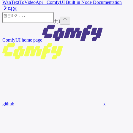
WanTextToVideoApi - ComfyUI Built-in Node Documentation
다음
⌘
I
ComfyUI
home page
github
x