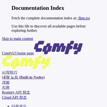
Documentation Index
Fetch the complete documentation index at:
/llms.txt
Use this file to discover all available pages before
exploring further.
Skip to main content
ComfyUI
home page
시작하기
내장 노드 (Built-in Nodes)
개발
지원
Registry API 참조
Cloud API 참조
다운로드