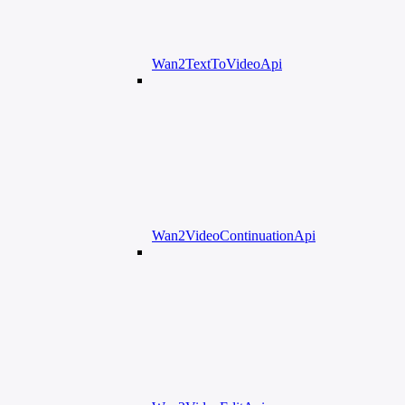
Wan2TextToVideoApi
Wan2VideoContinuationApi