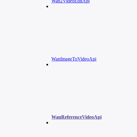
Wan2VideoEditApi
WanImageToVideoApi
WanReferenceVideoApi