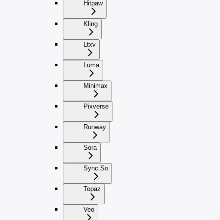
Hitpaw
Kling
Ltxv
Luma
Minimax
Pixverse
Runway
Sora
Sync.So
Topaz
Veo