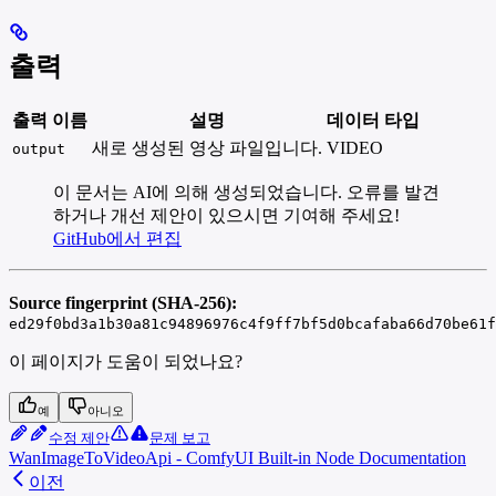
출력
출력 이름
설명
데이터 타입
새로 생성된 영상 파일입니다.
VIDEO
output
이 문서는 AI에 의해 생성되었습니다. 오류를 발견
하거나 개선 제안이 있으시면 기여해 주세요!
GitHub에서 편집
Source fingerprint (SHA-256):
ed29f0bd3a1b30a81c94896976c4f9ff7bf5d0bcafaba66d70be61f
이 페이지가 도움이 되었나요?
예
아니오
수정 제안
문제 보고
WanImageToVideoApi - ComfyUI Built-in Node Documentation
이전