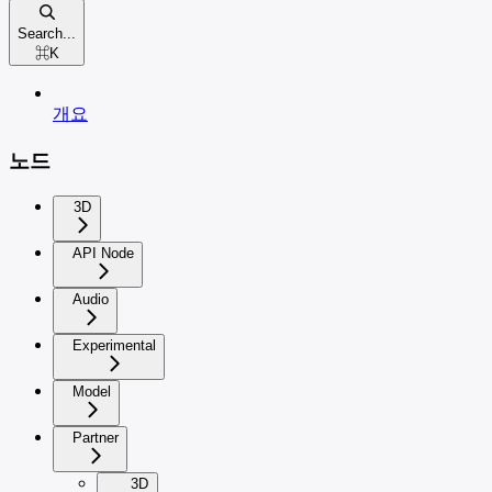
Search...
⌘
K
개요
노드
3D
API Node
Audio
Experimental
Model
Partner
3D