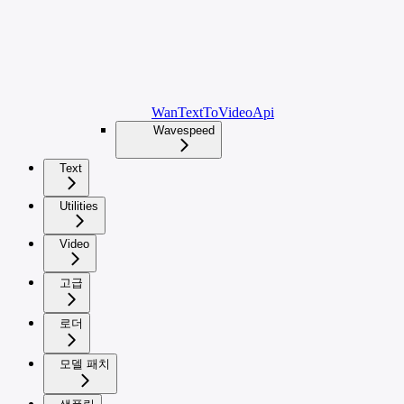
WanTextToVideoApi
Wavespeed
Text
Utilities
Video
고급
로더
모델 패치