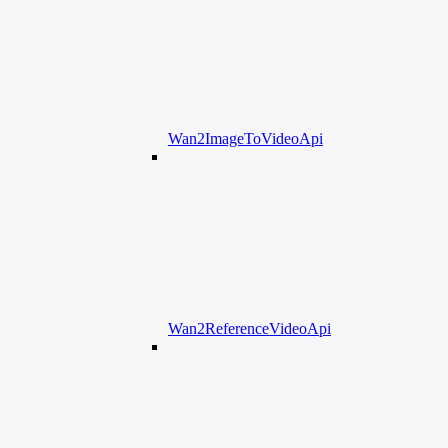
Wan2ImageToVideoApi
Wan2ReferenceVideoApi