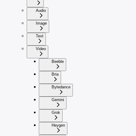
Audio
Image
Text
Video
Beeble
Bria
Bytedance
Gemini
Grok
Heygen