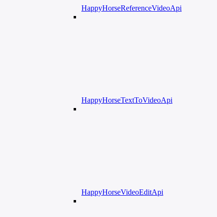
HappyHorseReferenceVideoApi
HappyHorseTextToVideoApi
HappyHorseVideoEditApi