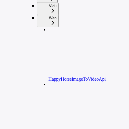
Vidu
Wan
HappyHorseImageToVideoApi