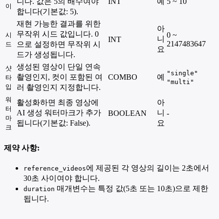
니다. 값은 5의 배수여야
INT
예
5 ~ 10
이
합니다(기본값: 5).
재현 가능한 결과를 위한
아
무작위 시드 값입니다. 0
0 ~
시
니
INT
2147483647
으로 설정하면 무작위 시
드
요
드가 생성됩니다.
생성된 영상이 단일 연속
샷
"single"
촬영인지, 컷이 포함된 여
COMBO
예
타
"multi"
입
러 촬영인지 지정합니다.
워
활성화하면 최종 영상에
아
터
AI 생성 워터마크가 추가
니
BOOLEAN
-
마
됩니다(기본값: False).
요
크
제약 사항:
에 제공된 각 영상의 길이는 2초에서
reference_videos
30초 사이여야 합니다.
매개변수는 특정 값(5초 또는 10초)으로 제한
duration
됩니다.