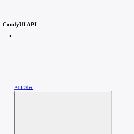
ComfyUI API
API 개요