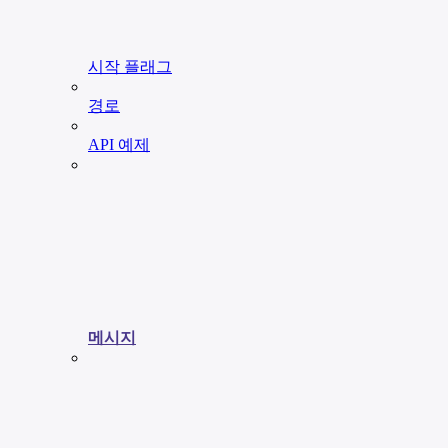
시작 플래그
경로
API 예제
메시지