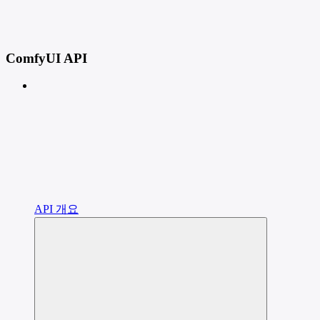
ComfyUI API
API 개요