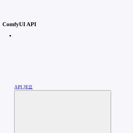
ComfyUI API
API 개요