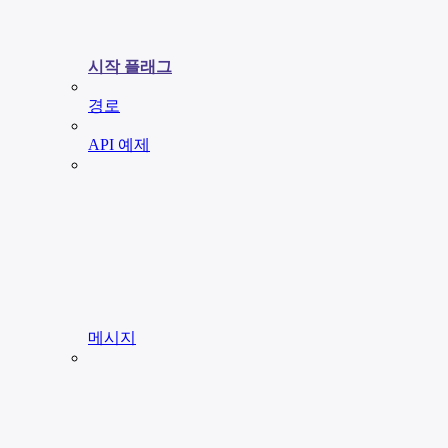
시작 플래그
경로
API 예제
메시지