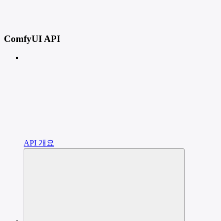
ComfyUI API
API 개요