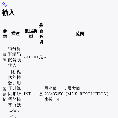
输入
是
参
数据类
否
描述
范围
数
型
必
填
待分析
和编码
音
是
AUDIO
-
的音频
频
输入。
目标视
频的帧
数。用
于计算
最小值：1，最大值：
视
同步所
INT
是
268435456（MAX_RESOLUTION），
频
帧
需的帧
步长：4
率（默
认值：
149）。