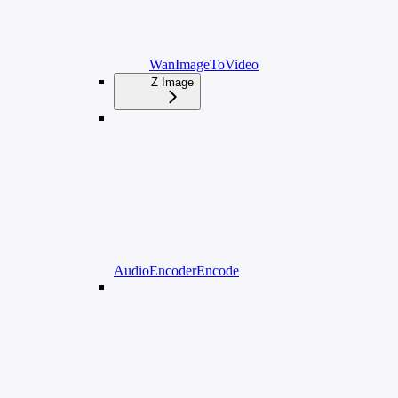
WanImageToVideo
Z Image
AudioEncoderEncode