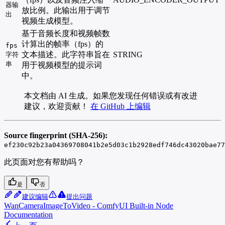
器输
放比例。此输出用于调节
出
视频生成模型。
基于音频长度和视频帧数
计算出的帧率（fps）的
fps
文本描述。此字符串旨在
STRING
字符
串
用于视频模型的提示词
中。
本文档由 AI 生成。如果您发现任何错误或有改进
建议，欢迎贡献！
在 GitHub 上编辑
Source fingerprint (SHA-256):
ef230c92b23a04369708041b2e5d03c1b2928edf746dc43020bae77
此页面对您有帮助吗？
是
否
建议编辑
提出问题
WanCameraImageToVideo - ComfyUI Built-in Node
Documentation