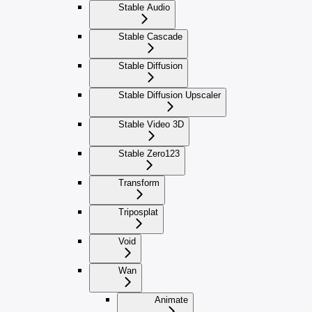
Stable Audio
Stable Cascade
Stable Diffusion
Stable Diffusion Upscaler
Stable Video 3D
Stable Zero123
Transform
Triposplat
Void
Wan
Animate