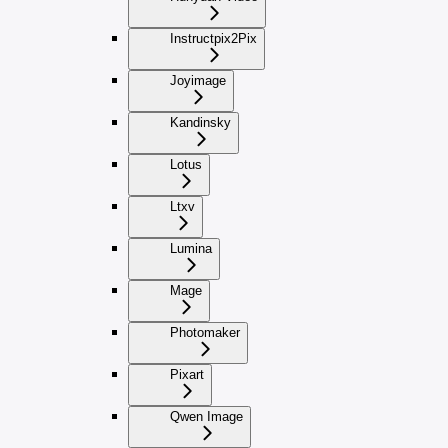
Instructpix2Pix
Joyimage
Kandinsky
Lotus
Ltxv
Lumina
Mage
Photomaker
Pixart
Qwen Image