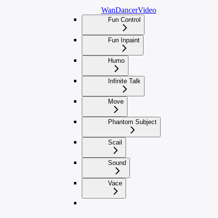
WanDancerVideo
Fun Control
Fun Inpaint
Humo
Infinite Talk
Move
Phantom Subject
Scail
Sound
Vace