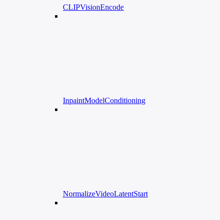
CLIPVisionEncode
InpaintModelConditioning
NormalizeVideoLatentStart