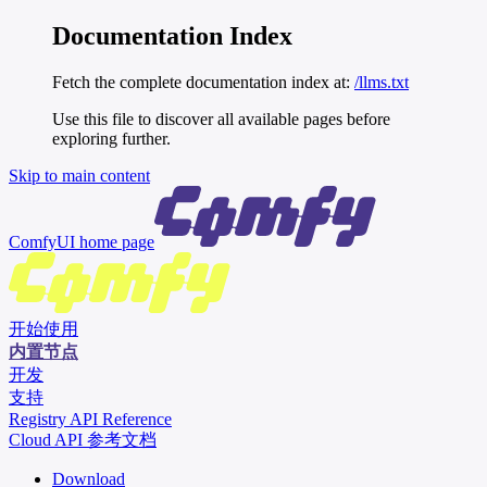
Documentation Index
Fetch the complete documentation index at:
/llms.txt
Use this file to discover all available pages before
exploring further.
Skip to main content
ComfyUI
home page
开始使用
内置节点
开发
支持
Registry API Reference
Cloud API 参考文档
Download