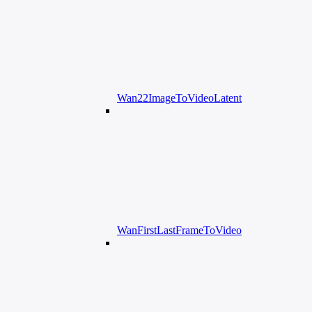
Wan22ImageToVideoLatent
WanFirstLastFrameToVideo