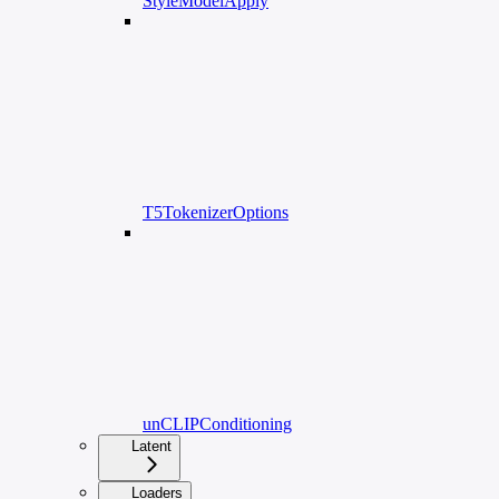
StyleModelApply
T5TokenizerOptions
unCLIPConditioning
Latent
Loaders