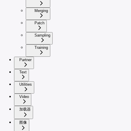
Merging
Patch
Sampling
Training
Partner
Text
Utilities
Video
加载器
图像