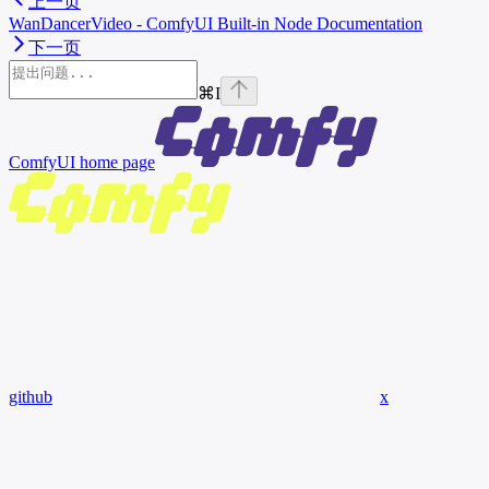
上一页
WanDancerVideo - ComfyUI Built-in Node Documentation
下一页
⌘
I
ComfyUI
home page
github
x