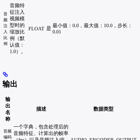
音频特
征注入
音
视频模
频
型时的
最小值：0.0，最大值：10.0，步长：
注
是
FLOAT
缩放比
0.01
入
比
例（默
例
认值：
1.0）。
输出
输
出
描述
数据类型
名
称
一个字典，包含处理后的
音频
音频特征、计算出的帧率
编码
（fps）以及音频注入缩
AUDIO_ENCODER_OUTPUT