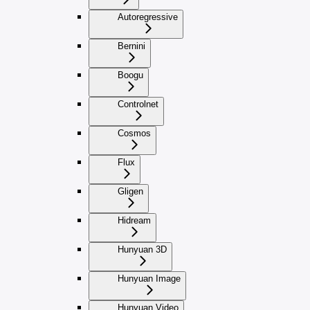
Autoregressive
Bernini
Boogu
Controlnet
Cosmos
Flux
Gligen
Hidream
Hunyuan 3D
Hunyuan Image
Hunyuan Video