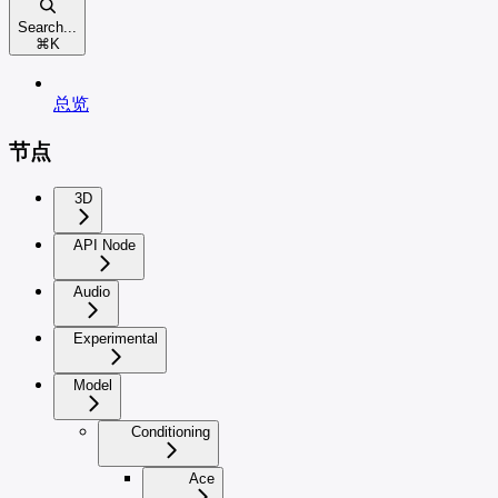
Search...
⌘
K
总览
节点
3D
API Node
Audio
Experimental
Model
Conditioning
Ace