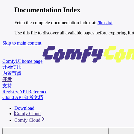
Documentation Index
Fetch the complete documentation index at:
/llms.txt
Use this file to discover all available pages before exploring fur
Skip to main content
ComfyUI
home page
开始使用
内置节点
开发
支持
Registry API Reference
Cloud API 参考文档
Download
Comfy Cloud
Comfy Cloud