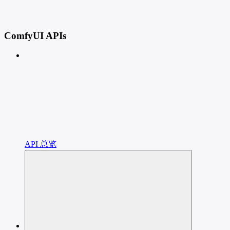
ComfyUI APIs
API 总览