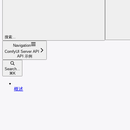
搜索...
Navigation
ComfyUI Server API
API 示例
Search...
⌘
K
概述