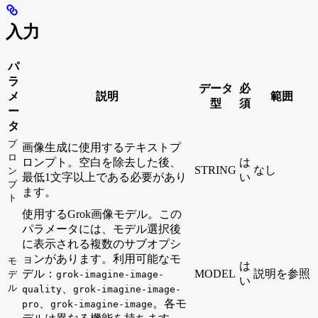
入力
パ
ラ
データ
必
メ
説明
範囲
型
須
ー
タ
プ
画像生成に使用するテキストプ
ロ
ロンプト。空白を除去した後、
は
STRING
なし
ン
最低1文字以上である必要があり
い
プ
ます。
ト
使用するGrok画像モデル。この
パラメータには、モデル選択後
に表示される複数のサブオプシ
ョンがあります。利用可能なモ
モ
は
デル：
MODEL
説明を参照
デ
grok-imagine-image-
い
ル
、
quality
grok-imagine-image-
、
。各モ
pro
grok-imagine-image