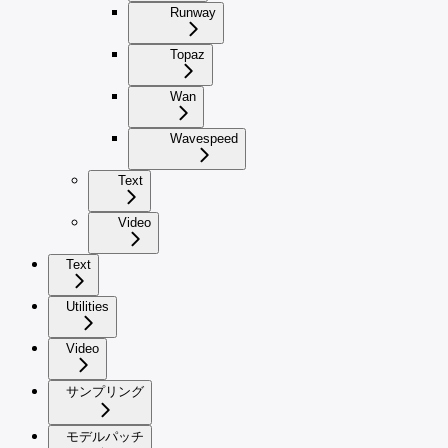
Runway
Topaz
Wan
Wavespeed
Text
Video
Text
Utilities
Video
サンプリング
モデルパッチ