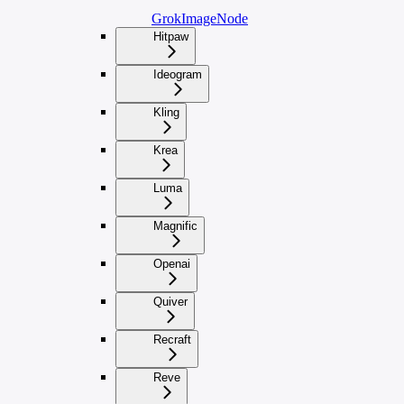
GrokImageNode
Hitpaw
Ideogram
Kling
Krea
Luma
Magnific
Openai
Quiver
Recraft
Reve