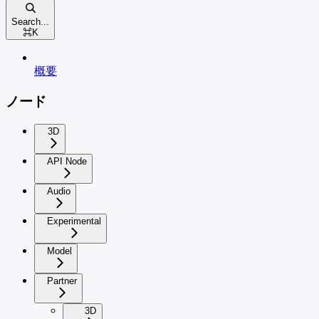
Search...
⌘
K
概要
ノード
3D
API Node
Audio
Experimental
Model
Partner
3D