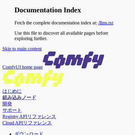
Documentation Index
Fetch the complete documentation index at:
/llms.txt
Use this file to discover all available pages before
exploring further.
Skip to main content
ComfyUI
home page
はじめに
組み込みノード
開発
サポート
Registry APIリファレンス
Cloud APIリファレンス
ダウンロード