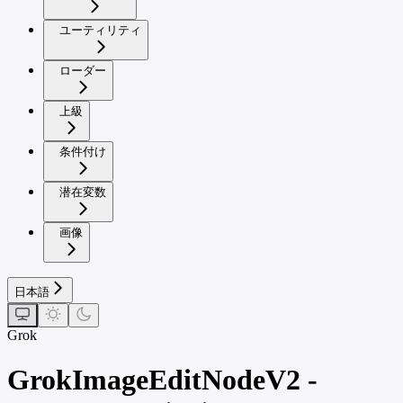
ユーティリティ
ローダー
上級
条件付け
潜在変数
画像
日本語
Grok
GrokImageEditNodeV2 -