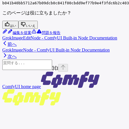
b041b40bb5712a67b09dcb0c841f00cbdd9ef77b9e4f3fdc6b2c403
このページは役に立ちましたか？
はい
いいえ
編集を提案
問題を報告
GrokImageEditNode - ComfyUI Built-in Node Documentation
前へ
GrokImageNode - ComfyUI Built-in Node Documentation
次へ
⌘
I
ComfyUI
home page