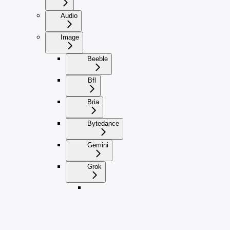
Audio
Image
Beeble
Bfl
Bria
Bytedance
Gemini
Grok