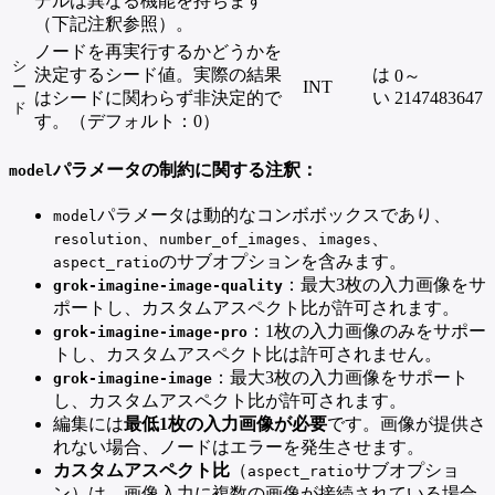
デルは異なる機能を持ちます
（下記注釈参照）。
ノードを再実行するかどうかを
シ
決定するシード値。実際の結果
は
0～
INT
ー
はシードに関わらず非決定的で
い
2147483647
ド
す。（デフォルト：0）
パラメータの制約に関する注釈：
model
パラメータは動的なコンボボックスであり、
model
、
、
、
resolution
number_of_images
images
のサブオプションを含みます。
aspect_ratio
：最大3枚の入力画像をサ
grok-imagine-image-quality
ポートし、カスタムアスペクト比が許可されます。
：1枚の入力画像のみをサポー
grok-imagine-image-pro
トし、カスタムアスペクト比は許可されません。
：最大3枚の入力画像をサポート
grok-imagine-image
し、カスタムアスペクト比が許可されます。
編集には
最低1枚の入力画像が必要
です。画像が提供さ
れない場合、ノードはエラーを発生させます。
カスタムアスペクト比
（
サブオプショ
aspect_ratio
ン）は、画像入力に複数の画像が接続されている場合