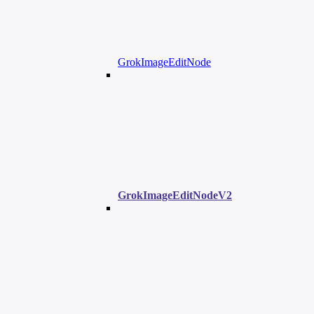
GrokImageEditNode
GrokImageEditNodeV2