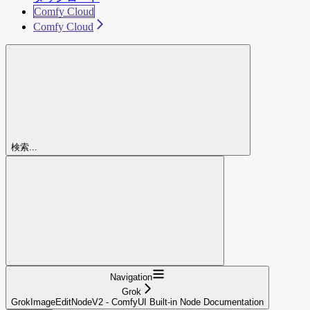
Comfy Cloud
Comfy Cloud
検索...
Navigation
Grok
GrokImageEditNodeV2 - ComfyUI Built-in Node Documentation