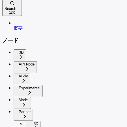
Search...
⌘
K
概要
ノード
3D
API Node
Audio
Experimental
Model
Partner
3D