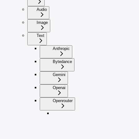
Audio
Image
Text
Anthropic
Bytedance
Gemini
Openai
Openrouter