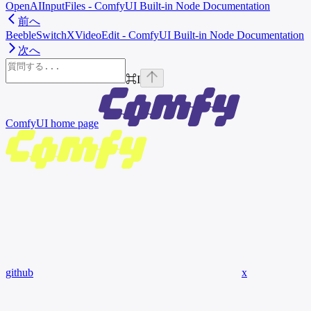
OpenAIInputFiles - ComfyUI Built-in Node Documentation
前へ
BeebleSwitchXVideoEdit - ComfyUI Built-in Node Documentation
次へ
⌘
I
ComfyUI
home page
github
x