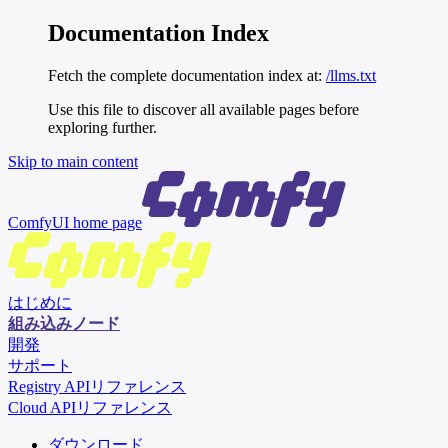
Documentation Index
Fetch the complete documentation index at:
/llms.txt
Use this file to discover all available pages before
exploring further.
Skip to main content
ComfyUI
home page
はじめに
組み込みノード
開発
サポート
Registry APIリファレンス
Cloud APIリファレンス
ダウンロード