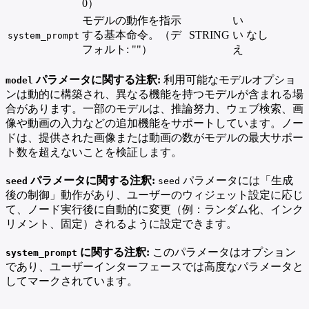
0）
モデルの動作を指示
い
する基本命令。（デ
STRING
い
なし
system_prompt
フォルト: ""）
え
パラメータに関する注釈:
利用可能なモデルオプショ
model
ンは動的に構築され、異なる機能を持つモデルが含まれる場
合があります。一部のモデルは、推論努力、ウェブ検索、画
像や動画の入力などの追加機能をサポートしています。ノー
ドは、提供された画像または動画の数がモデルの最大サポー
ト数を超えないことを検証します。
パラメータに関する注釈:
パラメータには「生成
seed
seed
後の制御」動作があり、ユーザーのウィジェット設定に応じ
て、ノード実行後に自動的に変更（例：ランダム化、インク
リメント、固定）されるように設定できます。
に関する注釈:
このパラメータはオプション
system_prompt
であり、ユーザーインターフェースでは高度なパラメータと
してマークされています。