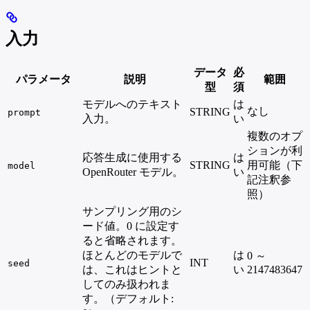
入力
データ
必
パラメータ
説明
範囲
型
須
モデルへのテキスト
は
なし
STRING
prompt
入力。
い
複数のオプ
ションが利
応答生成に使用する
は
STRING
用可能（下
model
OpenRouter モデル。
い
記注釈参
照）
サンプリング用のシ
ード値。0 に設定す
ると省略されます。
ほとんどのモデルで
は
0 ～
INT
seed
は、これはヒントと
い
2147483647
してのみ扱われま
す。（デフォルト: