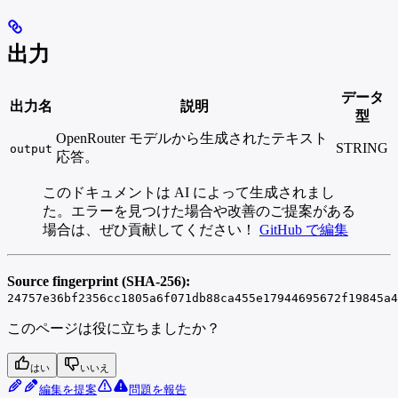
出力
データ
出力名
説明
型
OpenRouter モデルから生成されたテキスト
STRING
output
応答。
このドキュメントは AI によって生成されまし
た。エラーを見つけた場合や改善のご提案がある
場合は、ぜひ貢献してください！
GitHub で編集
Source fingerprint (SHA-256):
24757e36bf2356cc1805a6f071db88ca455e17944695672f19845a4
このページは役に立ちましたか？
はい
いいえ
編集を提案
問題を報告