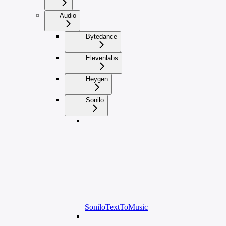
Audio
Bytedance
Elevenlabs
Heygen
Sonilo
SoniloTextToMusic