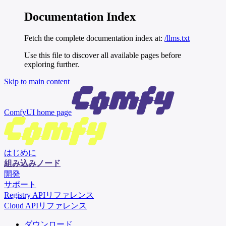
Documentation Index
Fetch the complete documentation index at:
/llms.txt
Use this file to discover all available pages before
exploring further.
Skip to main content
ComfyUI
home page
はじめに
組み込みノード
開発
サポート
Registry APIリファレンス
Cloud APIリファレンス
ダウンロード