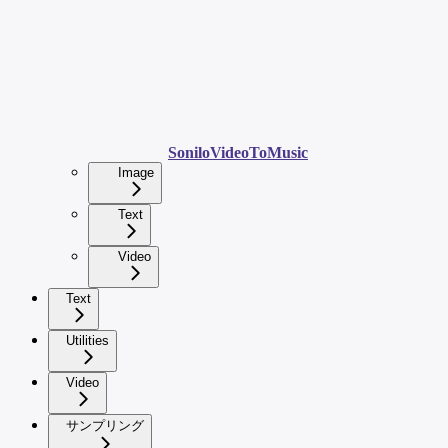
SoniloVideoToMusic
Image
Text
Video
Text
Utilities
Video
サンプリング