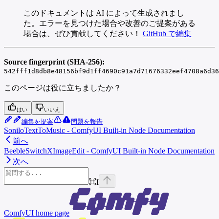
このドキュメントは AI によって生成されまし
た。エラーを見つけた場合や改善のご提案がある
場合は、ぜひ貢献してください！
GitHub で編集
Source fingerprint (SHA-256):
542fff1d8db8e48156bf9d1ff4690c91a7d71676332eef4708a6d36
このページは役に立ちましたか？
はい
いいえ
編集を提案
問題を報告
SoniloTextToMusic - ComfyUI Built-in Node Documentation
前へ
BeebleSwitchXImageEdit - ComfyUI Built-in Node Documentation
次へ
⌘
I
ComfyUI
home page