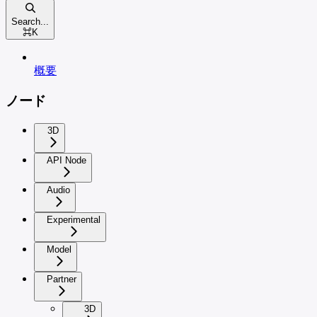
Search...
⌘
K
概要
ノード
3D
API Node
Audio
Experimental
Model
Partner
3D