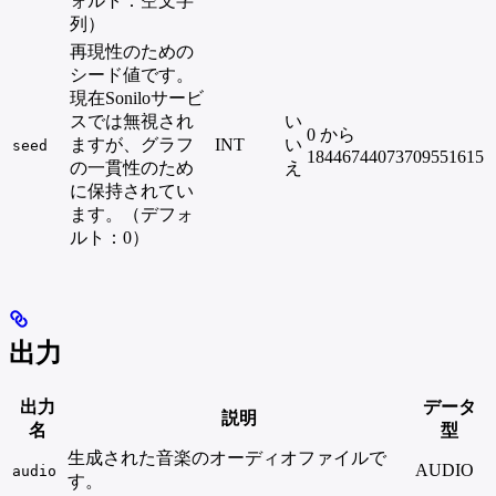
ォルト：空文字
列）
再現性のための
シード値です。
現在Soniloサービ
スでは無視され
い
0 から
ますが、グラフ
INT
い
seed
18446744073709551615
の一貫性のため
え
に保持されてい
ます。（デフォ
ルト：0）
出力
出力
データ
説明
名
型
生成された音楽のオーディオファイルで
AUDIO
audio
す。