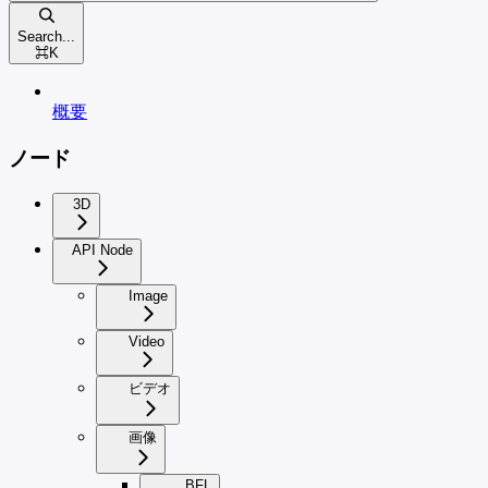
Search...
⌘
K
概要
ノード
3D
API Node
Image
Video
ビデオ
画像
BFL