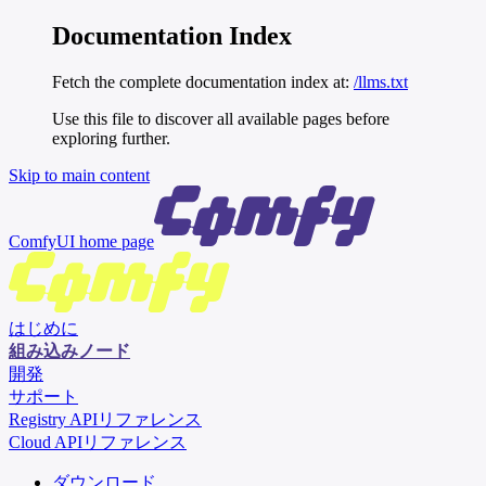
Documentation Index
Fetch the complete documentation index at:
/llms.txt
Use this file to discover all available pages before
exploring further.
Skip to main content
ComfyUI
home page
はじめに
組み込みノード
開発
サポート
Registry APIリファレンス
Cloud APIリファレンス
ダウンロード