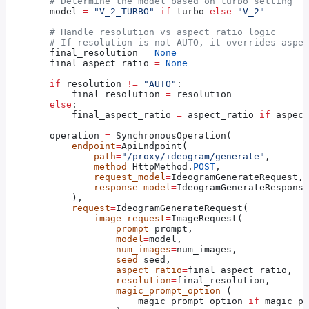
        # Determine the model based on turbo setting
        model 
=
 "V_2_TURBO"
 if
 turbo 
else
 "V_2"
        # Handle resolution vs aspect_ratio logic
        # If resolution is not AUTO, it overrides aspec
        final_resolution 
=
 None
        final_aspect_ratio 
=
 None
        if
 resolution 
!=
 "AUTO"
:
            final_resolution 
=
 resolution
        else
:
            final_aspect_ratio 
=
 aspect_ratio 
if
 aspect
        operation 
=
 SynchronousOperation(
            endpoint
=
ApiEndpoint(
                path
=
"/proxy/ideogram/generate"
,
                method
=
HttpMethod.
POST
,
                request_model
=
IdeogramGenerateRequest,
                response_model
=
IdeogramGenerateResponse
            ),
            request
=
IdeogramGenerateRequest(
                image_request
=
ImageRequest(
                    prompt
=
prompt,
                    model
=
model,
                    num_images
=
num_images,
                    seed
=
seed,
                    aspect_ratio
=
final_aspect_ratio,
                    resolution
=
final_resolution,
                    magic_prompt_option
=
(
                        magic_prompt_option 
if
 magic_pr