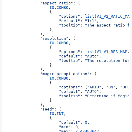
                "aspect_ratio"
: (
                    IO
.
COMBO
,
                    {
                        "options"
: 
list
(
V1_V2_RATIO_MAP
                        "default"
: 
"1:1"
,
                        "tooltip"
: 
"The aspect ratio fo
                    },
                ),
                "resolution"
: (
                    IO
.
COMBO
,
                    {
                        "options"
: 
list
(
V1_V1_RES_MAP
.k
                        "default"
: 
"Auto"
,
                        "tooltip"
: 
"The resolution for 
                    },
                ),
                "magic_prompt_option"
: (
                    IO
.
COMBO
,
                    {
                        "options"
: [
"AUTO"
, 
"ON"
, 
"OFF"
                        "default"
: 
"AUTO"
,
                        "tooltip"
: 
"Determine if MagicP
                    },
                ),
                "seed"
: (
                    IO
.
INT
,
                    {
                        "default"
: 
0
,
                        "min"
: 
0
,
                        "max"
: 
2147483647
,