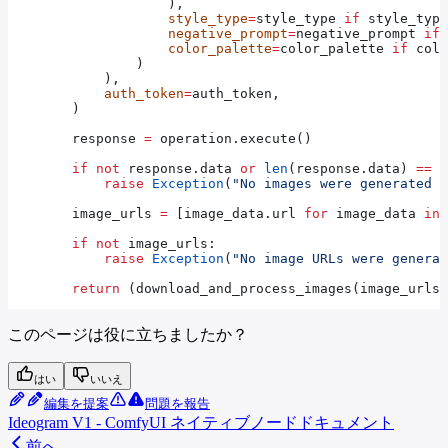
                    ),
                    style_type
=
style_type 
if
 style_type
                    negative_prompt
=
negative_prompt 
if
 
                    color_palette
=
color_palette 
if
 colo
                )
            ),
            auth_token
=
auth_token,
        )
        response 
=
 operation.execute()
        if
 not
 response.data 
or
 len
(response.data) 
==
 0
            raise
 Exception
(
"No images were generated i
        image_urls 
=
 [image_data.url 
for
 image_data 
in
 
        if
 not
 image_urls:
            raise
 Exception
(
"No image URLs were generat
        return
 (download_and_process_images(image_urls)
このページは役に立ちましたか？
はい
いいえ
編集を提案
問題を報告
Ideogram V1 - ComfyUI ネイティブノードドキュメント
前へ