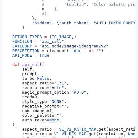
                #        "tooltip": "Color palette pres
                #    },
                #),
            },
            "hidden"
: {
"auth_token"
: 
"AUTH_TOKEN_COMFY_
        }
    RETURN_TYPES
 =
 (
IO
.
IMAGE
,)
    FUNCTION
 =
 "api_call"
    CATEGORY
 =
 "api node/image/ideogram/v2"
    DESCRIPTION
 =
 cleandoc(
__doc__
 or
 ""
)
    API_NODE
 =
 True
    def
 api_call
(
        self
,
        prompt
,
        turbo
=
False
,
        aspect_ratio
=
"1:1"
,
        resolution
=
"Auto"
,
        magic_prompt_option
=
"AUTO"
,
        seed
=
0
,
        style_type
=
"NONE"
,
        negative_prompt
=
""
,
        num_images
=
1
,
        color_palette
=
""
,
        auth_token
=
None
,
    ):
        aspect_ratio 
=
 V1_V2_RATIO_MAP
.get(aspect_ratio
        resolution 
=
 V1_V1_RES_MAP
.get(resolution, 
None