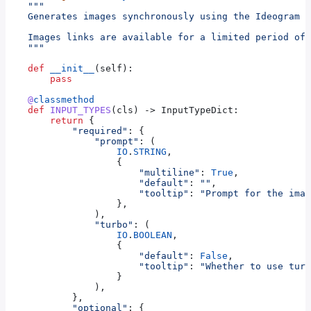
    """
    Generates images synchronously using the Ideogram V
    Images links are available for a limited period of 
    """
    def
 __init__
(
self
):
        pass
    @
classmethod
    def
 INPUT_TYPES
(
cls
) -> InputTypeDict:
        return
 {
            "required"
: {
                "prompt"
: (
                    IO
.
STRING
,
                    {
                        "multiline"
: 
True
,
                        "default"
: 
""
,
                        "tooltip"
: 
"Prompt for the imag
                    },
                ),
                "turbo"
: (
                    IO
.
BOOLEAN
,
                    {
                        "default"
: 
False
,
                        "tooltip"
: 
"Whether to use turb
                    }
                ),
            },
            "optional"
: {