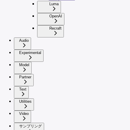
Luma
OpenAI
Recraft
Audio
Experimental
Model
Partner
Text
Utilities
Video
サンプリング