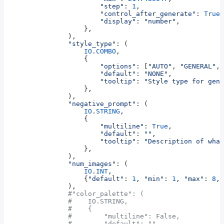
                        "step"
: 
1
,
                        "control_after_generate"
: 
True
,
                        "display"
: 
"number"
,
                    },
                ),
                "style_type"
: (
                    IO
.
COMBO
,
                    {
                        "options"
: [
"AUTO"
, 
"GENERAL"
, 
                        "default"
: 
"NONE"
,
                        "tooltip"
: 
"Style type for gene
                    },
                ),
                "negative_prompt"
: (
                    IO
.
STRING
,
                    {
                        "multiline"
: 
True
,
                        "default"
: 
""
,
                        "tooltip"
: 
"Description of what
                    },
                ),
                "num_images"
: (
                    IO
.
INT
,
                    {
"default"
: 
1
, 
"min"
: 
1
, 
"max"
: 
8
, 
                ),
                #"color_palette": (
                #    IO.STRING,
                #    {
                #        "multiline": False,
                #        "default": "",