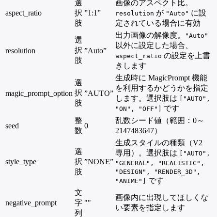
選
画像のアスペクト比。
aspect_ratio
択
”1:1”
が
に設
resolution
"Auto"
肢
定されている場合に有効
出力画像の解像度。
"Auto"
選
以外に設定した場合、
択
resolution
”Auto”
の設定を上書
aspect_ratio
肢
きします
生成時に MagicPrompt 機能
選
を利用するかどうかを指定
択
magic_prompt_option
”AUTO”
します。選択肢は
["AUTO",
肢
です
"ON", "OFF"]
整
乱数シード値（範囲：0～
seed
0
数
2147483647）
生成スタイルの種類（V2
選
専用）。選択肢は
["AUTO",
style_type
択
”NONE”
"GENERAL", "REALISTIC",
肢
"DESIGN", "RENDER_3D",
です
"ANIME"]
文
画像内に出現してほしくな
negative_prompt
字
""
い要素を指定します
列