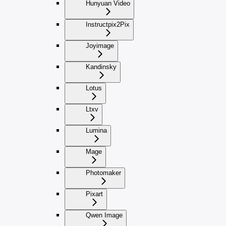
Hunyuan Video
Instructpix2Pix
Joyimage
Kandinsky
Lotus
Ltxv
Lumina
Mage
Photomaker
Pixart
Qwen Image