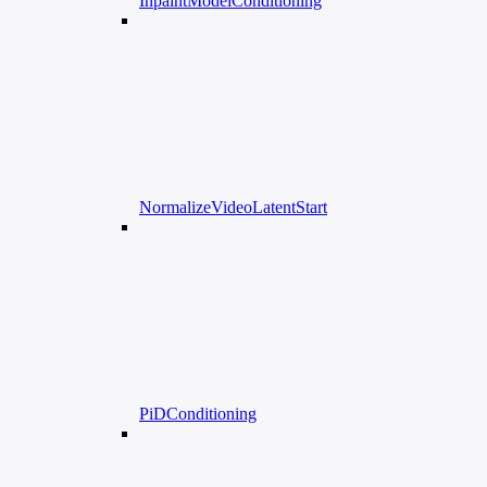
InpaintModelConditioning
NormalizeVideoLatentStart
PiDConditioning