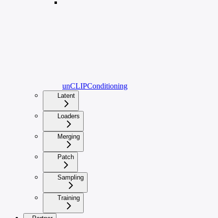
unCLIPConditioning
Latent
Loaders
Merging
Patch
Sampling
Training