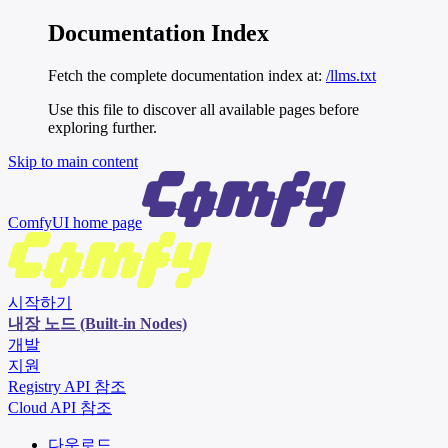
Documentation Index
Fetch the complete documentation index at:
/llms.txt
Use this file to discover all available pages before
exploring further.
Skip to main content
ComfyUI
home page
시작하기
내장 노드 (Built-in Nodes)
개발
지원
Registry API 참조
Cloud API 참조
다운로드