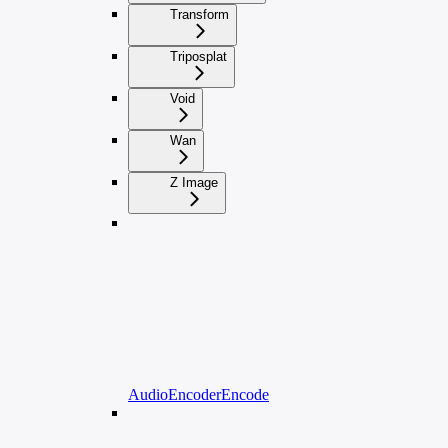
Transform
Triposplat
Void
Wan
Z Image
AudioEncoderEncode