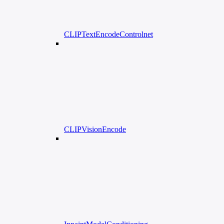
CLIPTextEncodeControlnet
CLIPVisionEncode