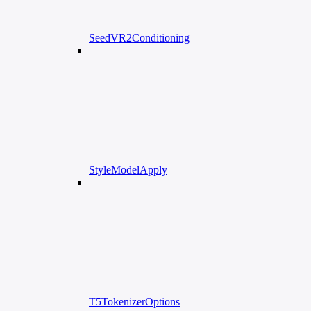
SeedVR2Conditioning
StyleModelApply
T5TokenizerOptions