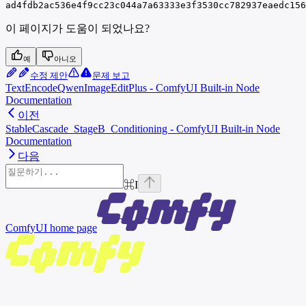
ad4fdb2ac536e4f9cc23c044a7a63333e3f3530cc782937eaedc156
이 페이지가 도움이 되었나요?
예
아니오
수정 제안
문제 보고
TextEncodeQwenImageEditPlus - ComfyUI Built-in Node
Documentation
이전
StableCascade_StageB_Conditioning - ComfyUI Built-in Node
Documentation
다음
⌘
I
ComfyUI
home page