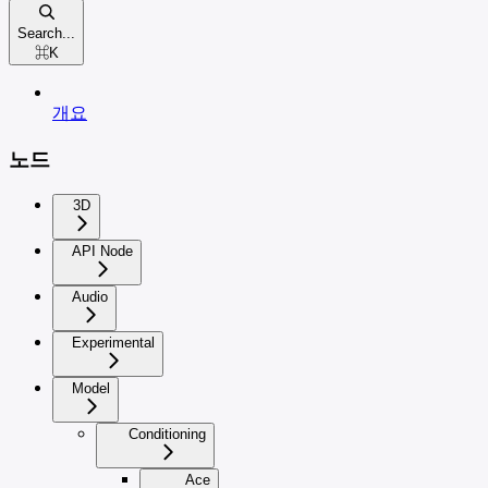
Search...
⌘
K
개요
노드
3D
API Node
Audio
Experimental
Model
Conditioning
Ace