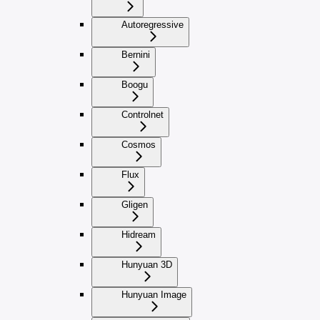
Autoregressive
Bernini
Boogu
Controlnet
Cosmos
Flux
Gligen
Hidream
Hunyuan 3D
Hunyuan Image