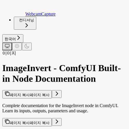
WebcamCapture
컨디셔닝
한국어
이미지
ImageInvert - ComfyUI Built-
in Node Documentation
페이지 복사
페이지 복사
Complete documentation for the ImageInvert node in ComfyUI.
Learn its inputs, outputs, parameters and usage.
페이지 복사
페이지 복사