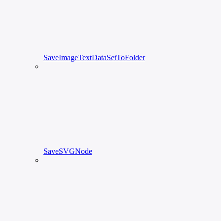
SaveImageTextDataSetToFolder
SaveSVGNode