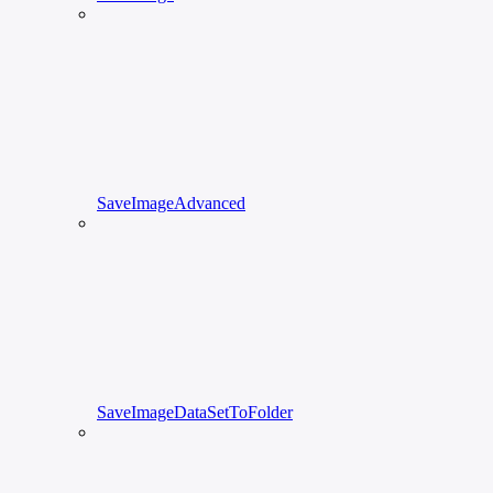
SaveImageAdvanced
SaveImageDataSetToFolder