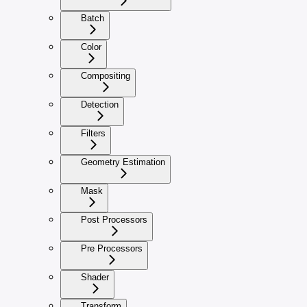
Batch
Color
Compositing
Detection
Filters
Geometry Estimation
Mask
Post Processors
Pre Processors
Shader
Transform