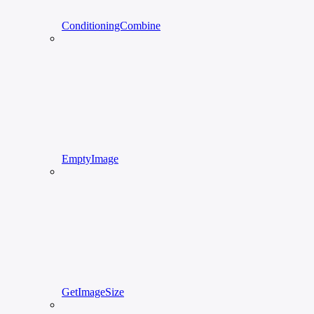
ConditioningCombine
EmptyImage
GetImageSize