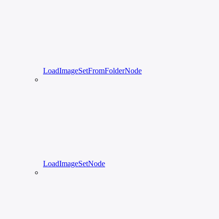
LoadImageSetFromFolderNode
LoadImageSetNode