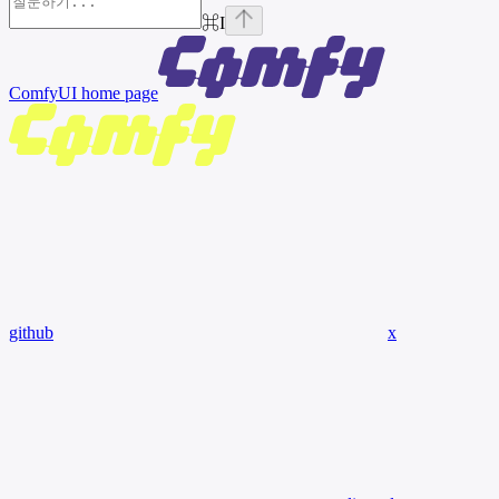
⌘
I
ComfyUI
home page
github
x