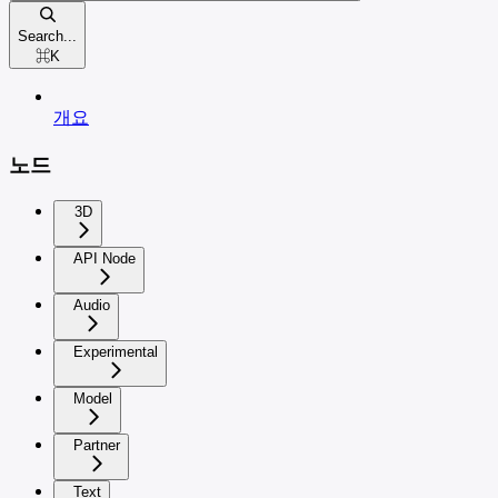
Search...
⌘
K
개요
노드
3D
API Node
Audio
Experimental
Model
Partner
Text