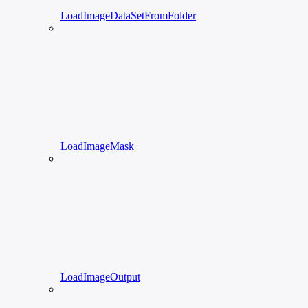
LoadImageDataSetFromFolder
LoadImageMask
LoadImageOutput