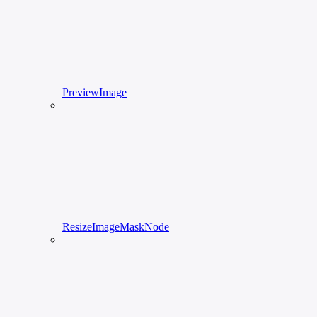
PreviewImage
ResizeImageMaskNode