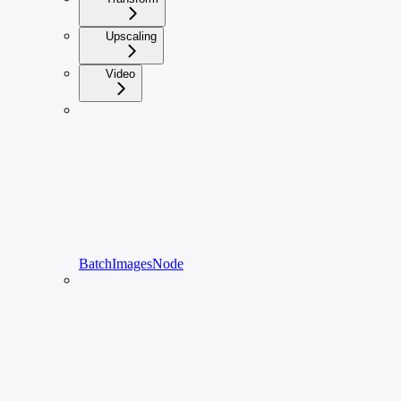
Upscaling
Video
BatchImagesNode