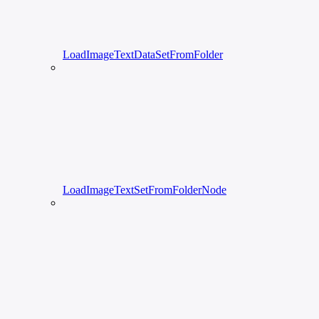
LoadImageTextDataSetFromFolder
LoadImageTextSetFromFolderNode