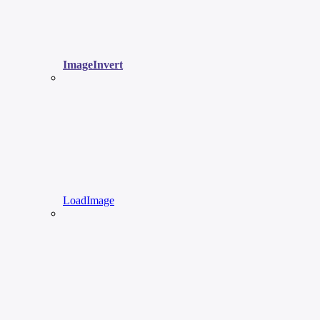
ImageInvert
LoadImage