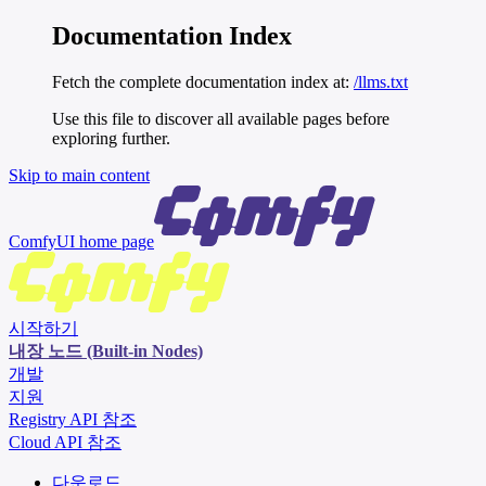
Documentation Index
Fetch the complete documentation index at:
/llms.txt
Use this file to discover all available pages before
exploring further.
Skip to main content
ComfyUI
home page
시작하기
내장 노드 (Built-in Nodes)
개발
지원
Registry API 참조
Cloud API 참조
다운로드