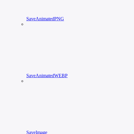
SaveAnimatedPNG
SaveAnimatedWEBP
SaveImage