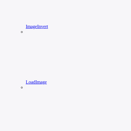
ImageInvert
LoadImage