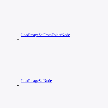
LoadImageSetFromFolderNode
LoadImageSetNode