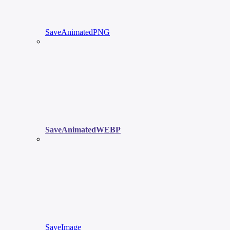
SaveAnimatedPNG
SaveAnimatedWEBP
SaveImage