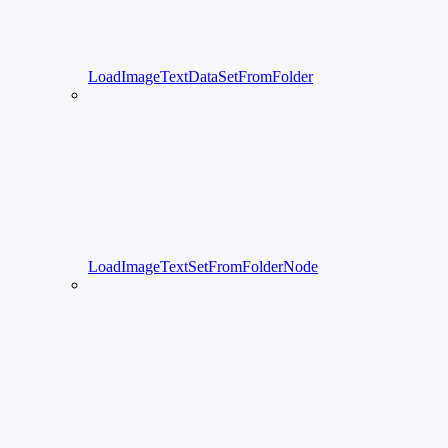
LoadImageTextDataSetFromFolder
LoadImageTextSetFromFolderNode