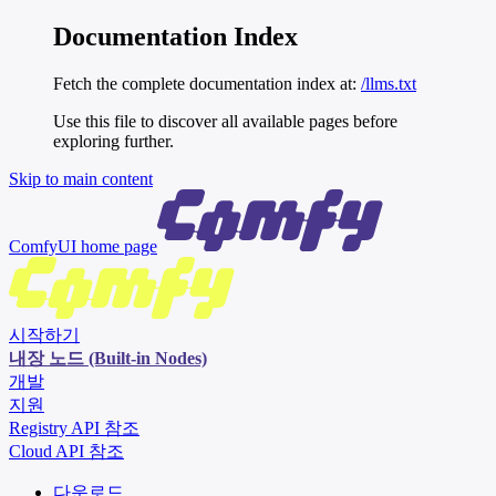
Documentation Index
Fetch the complete documentation index at:
/llms.txt
Use this file to discover all available pages before
exploring further.
Skip to main content
ComfyUI
home page
시작하기
내장 노드 (Built-in Nodes)
개발
지원
Registry API 참조
Cloud API 참조
다운로드