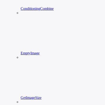
ConditioningCombine
EmptyImage
GetImageSize