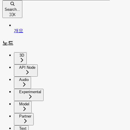
Search...
⌘
K
개요
노드
3D
API Node
Audio
Experimental
Model
Partner
Text