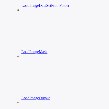
LoadImageDataSetFromFolder
LoadImageMask
LoadImageOutput