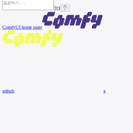
⌘
I
ComfyUI
home page
github
x