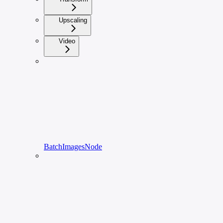
Upscaling
Video
BatchImagesNode