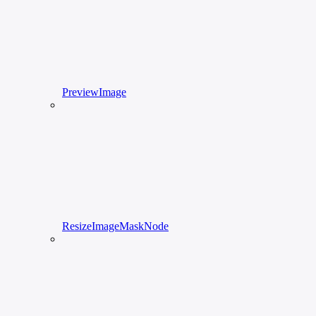
PreviewImage
ResizeImageMaskNode