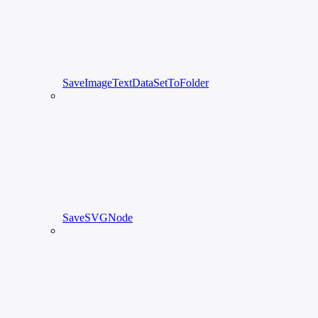
SaveImageTextDataSetToFolder
SaveSVGNode