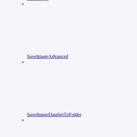
SaveImageAdvanced
SaveImageDataSetToFolder