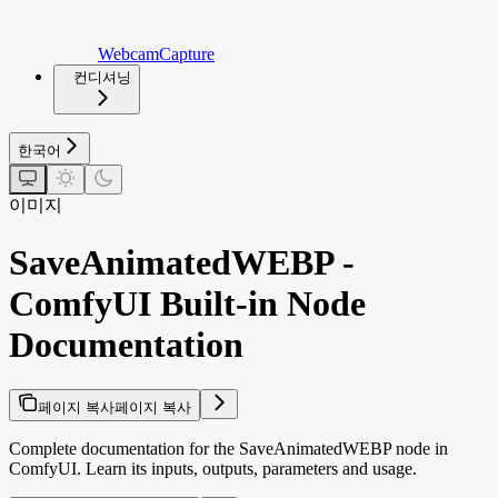
WebcamCapture
컨디셔닝
한국어
이미지
SaveAnimatedWEBP -
ComfyUI Built-in Node
Documentation
페이지 복사
페이지 복사
Complete documentation for the SaveAnimatedWEBP node in
ComfyUI. Learn its inputs, outputs, parameters and usage.