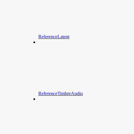
ReferenceLatent
ReferenceTimbreAudio