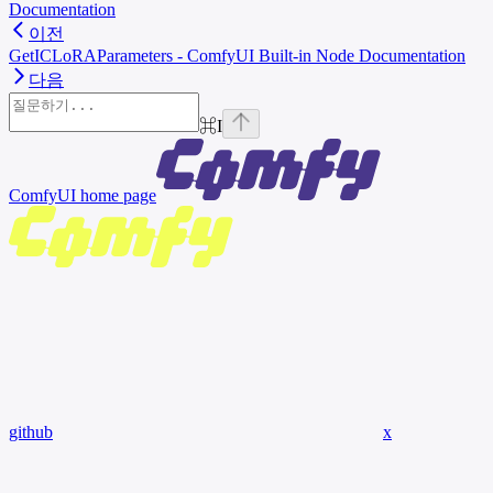
Documentation
이전
GetICLoRAParameters - ComfyUI Built-in Node Documentation
다음
⌘
I
ComfyUI
home page
github
x