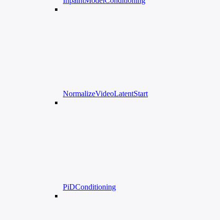
InpaintModelConditioning
NormalizeVideoLatentStart
PiDConditioning