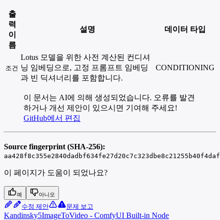
출
력
설명
데이터 타입
이
름
Lotus 모델을 위한 사전 계산된 컨디셔
닝 임베딩으로, 고정 프롬프트 임베딩
CONDITIONING
조건
과 빈 딕셔너리를 포함합니다.
이 문서는 AI에 의해 생성되었습니다. 오류를 발견
하거나 개선 제안이 있으시면 기여해 주세요!
GitHub에서 편집
Source fingerprint (SHA-256):
aa428f8c355e2840dadbf634fe27d20c7c323dbe8c21255b40f4daf
이 페이지가 도움이 되었나요?
예
아니오
수정 제안
문제 보고
Kandinsky5ImageToVideo - ComfyUI Built-in Node