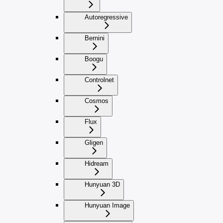
Autoregressive
Bernini
Boogu
Controlnet
Cosmos
Flux
Gligen
Hidream
Hunyuan 3D
Hunyuan Image