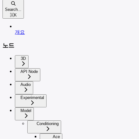
Search...
⌘
K
개요
노드
3D
API Node
Audio
Experimental
Model
Conditioning
Ace