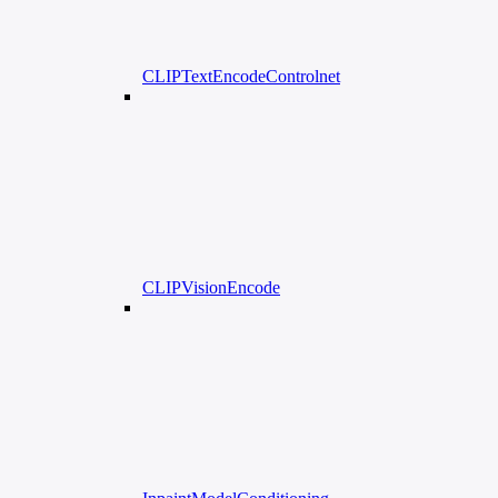
CLIPTextEncodeControlnet
CLIPVisionEncode