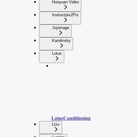
Hunyuan Video
Instructpix2Pix
Joyimage
Kandinsky
Lotus
LotusConditioning
Ltxv