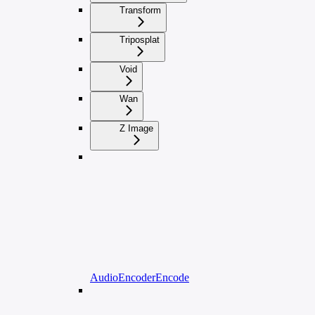
Transform
Triposplat
Void
Wan
Z Image
AudioEncoderEncode