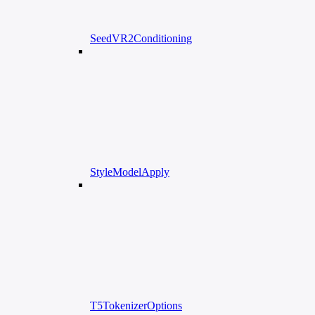
SeedVR2Conditioning
StyleModelApply
T5TokenizerOptions