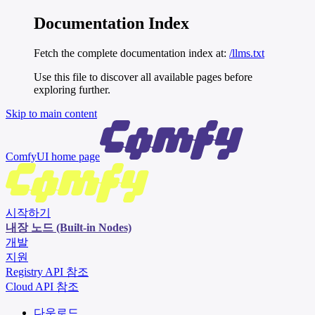
Documentation Index
Fetch the complete documentation index at:
/llms.txt
Use this file to discover all available pages before
exploring further.
Skip to main content
ComfyUI
home page
시작하기
내장 노드 (Built-in Nodes)
개발
지원
Registry API 참조
Cloud API 참조
다운로드