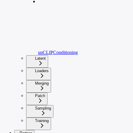
unCLIPConditioning
Latent
Loaders
Merging
Patch
Sampling
Training