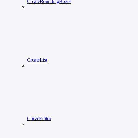
CreateBoundingBoxes
CreateList
CurveEditor