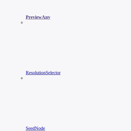
PreviewAny
ResolutionSelector
SeedNode