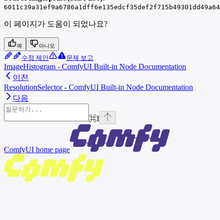
6011c39a31ef9a6786a1dff6e135edcf35def2f715b49301dd49a64
이 페이지가 도움이 되었나요?
예
아니오
수정 제안
문제 보고
ImageHistogram - ComfyUI Built-in Node Documentation
이전
ResolutionSelector - ComfyUI Built-in Node Documentation
다음
⌘
I
ComfyUI
home page