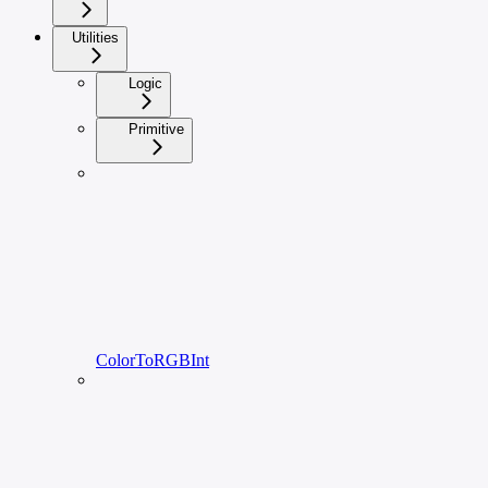
Utilities
Logic
Primitive
ColorToRGBInt