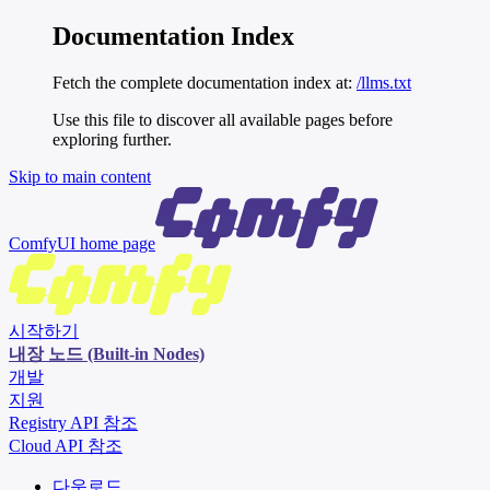
Documentation Index
Fetch the complete documentation index at:
/llms.txt
Use this file to discover all available pages before
exploring further.
Skip to main content
ComfyUI
home page
시작하기
내장 노드 (Built-in Nodes)
개발
지원
Registry API 참조
Cloud API 참조
다운로드