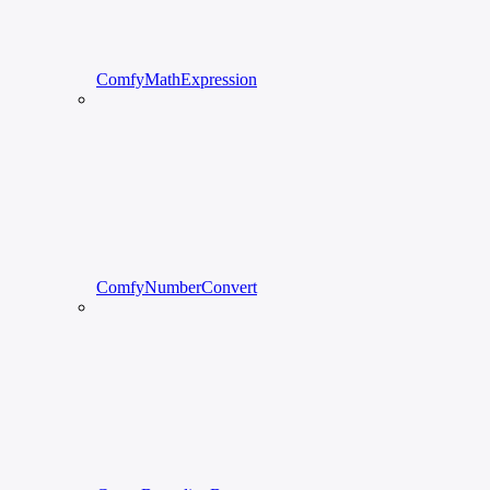
ComfyMathExpression
ComfyNumberConvert