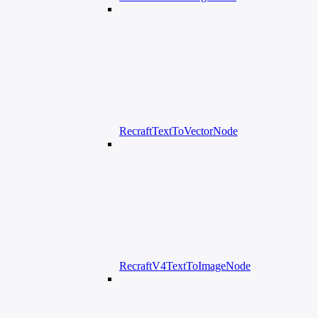
RecraftTextToVectorNode
RecraftV4TextToImageNode