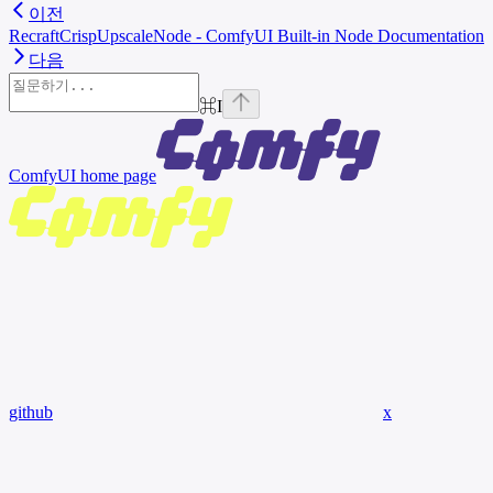
이전
RecraftCrispUpscaleNode - ComfyUI Built-in Node Documentation
다음
⌘
I
ComfyUI
home page
github
x