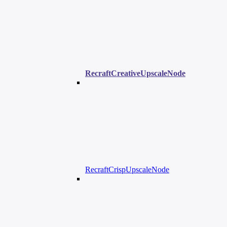
RecraftCreativeUpscaleNode
RecraftCrispUpscaleNode