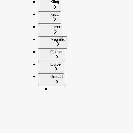
Kling
Krea
Luma
Magnific
Openai
Quiver
Recraft