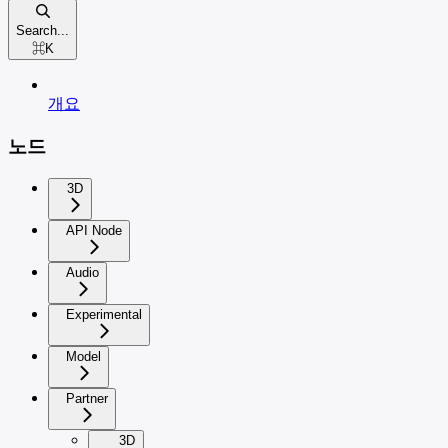
Search...
⌘
K
개요
노드
3D
API Node
Audio
Experimental
Model
Partner
3D