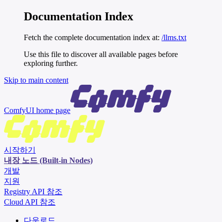
Documentation Index
Fetch the complete documentation index at:
/llms.txt
Use this file to discover all available pages before
exploring further.
Skip to main content
ComfyUI
home page
시작하기
내장 노드 (Built-in Nodes)
개발
지원
Registry API 참조
Cloud API 참조
다운로드