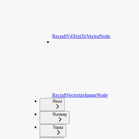
RecraftV4TextToVectorNode
RecraftVectorizeImageNode
Reve
Runway
Topaz