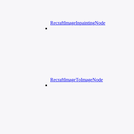
RecraftImageInpaintingNode
RecraftImageToImageNode