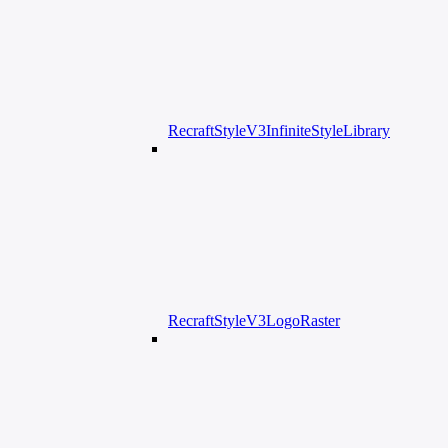
RecraftStyleV3InfiniteStyleLibrary
RecraftStyleV3LogoRaster