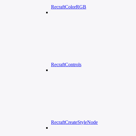
RecraftColorRGB
RecraftControls
RecraftCreateStyleNode