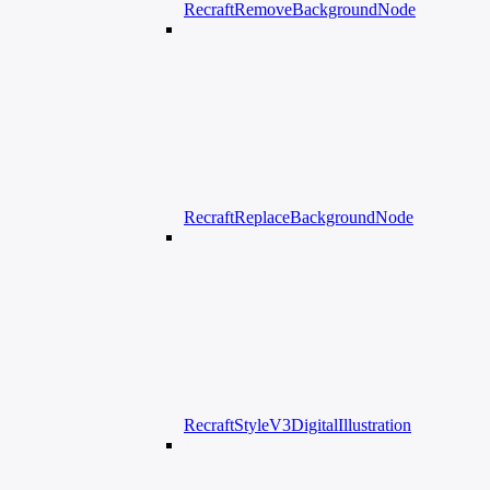
RecraftRemoveBackgroundNode
RecraftReplaceBackgroundNode
RecraftStyleV3DigitalIllustration