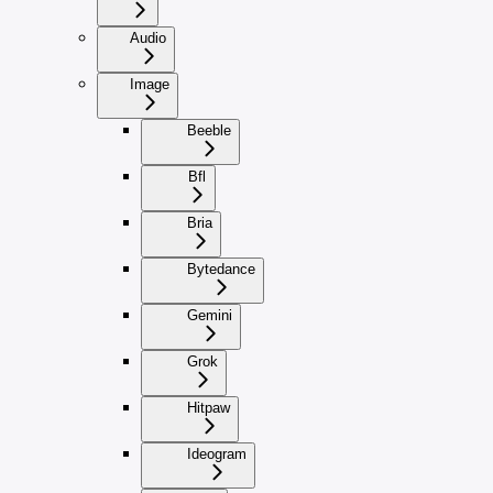
Audio
Image
Beeble
Bfl
Bria
Bytedance
Gemini
Grok
Hitpaw
Ideogram