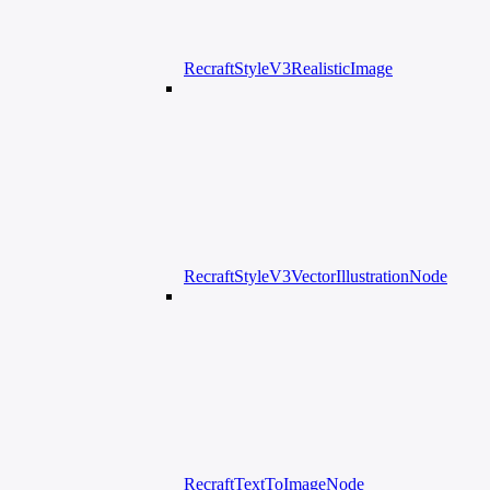
RecraftStyleV3RealisticImage
RecraftStyleV3VectorIllustrationNode
RecraftTextToImageNode