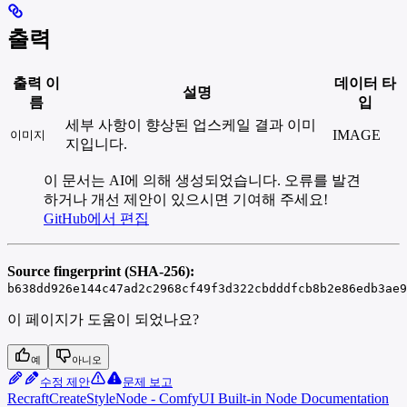
출력
출력 이
데이터 타
설명
름
입
세부 사항이 향상된 업스케일 결과 이미
IMAGE
이미지
지입니다.
이 문서는 AI에 의해 생성되었습니다. 오류를 발견
하거나 개선 제안이 있으시면 기여해 주세요!
GitHub에서 편집
Source fingerprint (SHA-256):
b638dd926e144c47ad2c2968cf49f3d322cbdddfcb8b2e86edb3ae9
이 페이지가 도움이 되었나요?
예
아니오
수정 제안
문제 보고
RecraftCreateStyleNode - ComfyUI Built-in Node Documentation